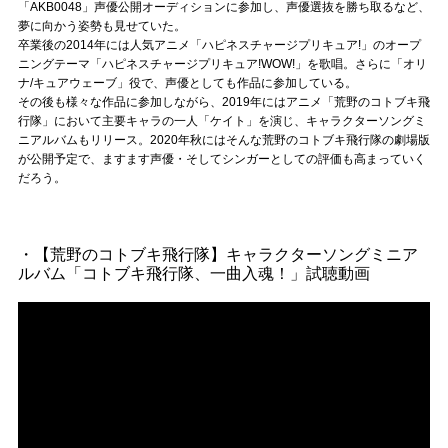
Official SNS
「AKB0048」声優公開オーディションに参加し、声優選抜を勝ち取るなど、
夢に向かう姿勢も見せていた。
卒業後の2014年には人気アニメ「ハピネスチャージプリキュア!」のオープ
ニングテーマ「ハピネスチャージプリキュア!WOW!」を歌唱。さらに「オリ
ナ/キュアウェーブ」役で、声優としても作品に参加している。
その後も様々な作品に参加しながら、2019年にはアニメ「荒野のコトブキ飛
行隊」において主要キャラの一人「ケイト」を演じ、キャラクターソングミ
ニアルバムもリリース。2020年秋にはそんな荒野のコトブキ飛行隊の劇場版
が公開予定で、ますます声優・そしてシンガーとしての評価も高まっていく
だろう。
・【荒野のコトブキ飛行隊】キャラクターソングミニア
ルバム「コトブキ飛行隊、一曲入魂！」試聴動画