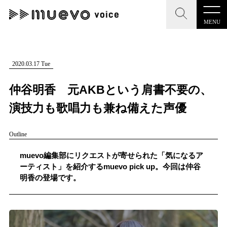
MENU
CLOSE
CLOSE
muevo media
記事を検索する
2020.03.17 Tue
"読者の声を形にする”音楽特化メディア
仲谷明香 元AKBという肩書不要の、
演技力も歌唱力も兼ね備えた声優
Outline
MENU
人気ワード
記事一覧
muevo編集部にリクエストが寄せられた「気になるア
#男性SSW
#ポップス
#女性SSW
#ロック
ーティスト」を紹介するmuevo pick up。今回は仲谷
プレスリリース一覧
明香の登場です。
#男性シンガー
#HR/HM
#女性シンガー
会社概要
#ヒップホップ
#男性シンガーグループ
#R&B/ソウル
お問い合わせ