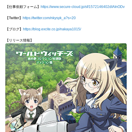
【仕事依頼フォーム】
https://www.secure-cloud.jp/sf/1572146402dIAInODv
【Twitter】
https://twitter.com/nkysyk_a?s=20
【ブログ】
https://blog.excite.co.jp/nakaya1015/
【リリース情報】