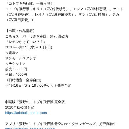
「コトブキ飛行隊、一曲入魂！」
コトブキ飛行隊（キリエ（CV.鈴代紗弓）、エンマ（CV.幸村恵理）、ケイト
（CV.仲谷明香）、レオナ（CV.瀬戸麻沙美）、ザラ（CV.山村 響）、チカ
（CV.富田美憂））
【出演・作品情報】
こちらスーパーうさぎ帝国 第28回公演
「レモンかけていい？？」
2020年5月27日(水)～31日(日)
＜劇場＞
サンモールスタジオ
＜チケット＞
前売：3800円
当日：4000円
（日時指定・全席自由）
※4月16日（木）18：00チケット発売予定
劇場版「荒野のコトブキ飛行隊 完全版」
2020年秋公開予定
https://kotobuki-anime.com
アプリ「荒野のコトブキ飛行隊 青空のテイクオフガールズ」好評配信中