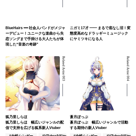
BlueHairs ━━ 社会人バンドがメジャ
ニガミ17才 ━━ まるで底なし沼！変
ーデビュー！ユニークな楽曲から失
態度高めなドラッギーミュージック
恋ソングまで手掛ける大人たちが体
にヤミツキになる人
現した“音楽の奇跡”
Related Artist 003
Related Artist 004
狐乃里しらほ
蒼月ぽっぷ
狐乃里しらほ 幅広いジャンルの配
蒼月ぽっぷ 幅広いジャンルで活動
信で支持を広げる狐系新人Vtuber
する期待の新人Vtuber
#女性シンガー
#VTuber/VSinger
#女性シンガー
#VOCALOID
#VTuber/VSinger