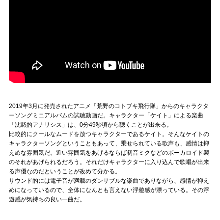
2019年3月に発売されたアニメ「荒野のコトブキ飛行隊」からのキャラクタ
ーソングミニアルバムの試聴動画だ。キャラクター「ケイト」による楽曲
「沈黙的アナリシス」は、0分49秒頃から聴くことが出来る。
比較的にクールなムードを放つキャラクターであるケイト。そんなケイトの
キャラクターソングということもあって、乗せられている歌声も、感情は抑
えめな雰囲気だ。近い雰囲気をあげるならば初音ミクなどのボーカロイド製
のそれがあげられるだろう。それだけキャラクターに入り込んで歌唱が出来
る声優なのだということが改めて分かる。
サウンド的には電子音が満載のダンサブルな楽曲でありながら、感情が抑え
めになっているので、全体になんとも言えない浮遊感が漂っている。その浮
遊感が気持ちの良い一曲だ。