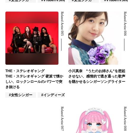
Related Artist 005
Related Artist 006
THE・ステレオギャング
小川真奈 “うたのお姉さん“を想起
THE・ステレオギャング 硬派で懐か
させない、感情的で透き通った歌声
しい、ロックンロールのパワーで突
を聴かせるシンガーソングライター
き抜ける
#女性シンガー
#インディーズ
#混合バンド
Related Artist 007
Related Artist 008