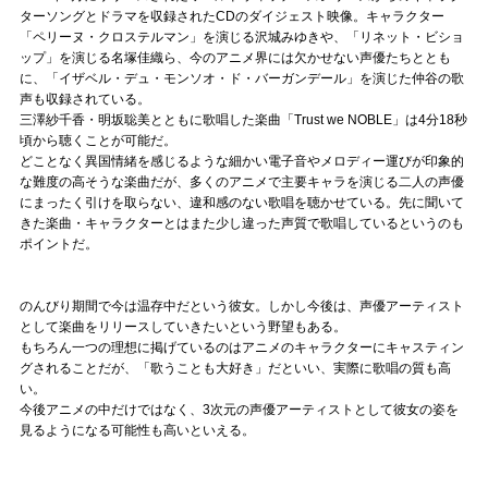
ターソングとドラマを収録されたCDのダイジェスト映像。キャラクター
「ペリーヌ・クロステルマン」を演じる沢城みゆきや、「リネット・ビショ
ップ」を演じる名塚佳織ら、今のアニメ界には欠かせない声優たちととも
に、「イザベル・デュ・モンソオ・ド・バーガンデール」を演じた仲谷の歌
声も収録されている。
三澤紗千香・明坂聡美とともに歌唱した楽曲「Trust we NOBLE」は4分18秒
頃から聴くことが可能だ。
どことなく異国情緒を感じるような細かい電子音やメロディー運びが印象的
な難度の高そうな楽曲だが、多くのアニメで主要キャラを演じる二人の声優
にまったく引けを取らない、違和感のない歌唱を聴かせている。先に聞いて
きた楽曲・キャラクターとはまた少し違った声質で歌唱しているというのも
ポイントだ。
のんびり期間で今は温存中だという彼女。しかし今後は、声優アーティスト
として楽曲をリリースしていきたいという野望もある。
もちろん一つの理想に掲げているのはアニメのキャラクターにキャスティン
グされることだが、「歌うことも大好き」だといい、実際に歌唱の質も高
い。
今後アニメの中だけではなく、3次元の声優アーティストとして彼女の姿を
見るようになる可能性も高いといえる。