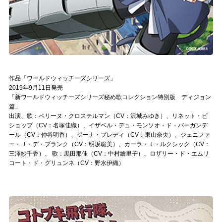
作品「ワールドウィッチーズシリーズ」
2019年9月11日発売
「新ワールドウィッチーズシリーズ秘め歌コレクション特別版 ディジョン
篇」
出演、歌：ペリーヌ・クロステルマン（CV：沢城みゆき）、リネット・ビ
ショップ（CV：名塚佳織）、イザベル・デュ・モンソオ・ド・バーガンデ
ール（CV：仲谷明香）、ジーナ・プレディ（CV：東山奈央）、ジェニファ
ー・Ｊ・デ・ブランク（CV：明坂聡美）、カーラ・Ｊ・ルクシック（CV：
三澤紗千香）、 歌：黒田那佳（CV：中村繪里子）、ロザリー・ド・エムリ
コート・ド・グリュンネ（CV：野水伊織）