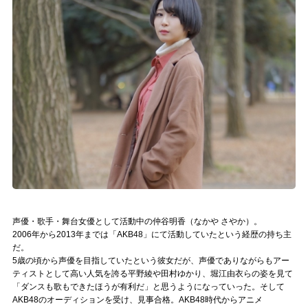
記事リクエスト
ログイン
LINK
muevoクラウドファンディング
muevoコミュニティ
ぶいクラ！by muevo
ぶいコミュ！by muevo
声優・歌手・舞台女優として活動中の仲谷明香（なかや さやか）。
2006年から2013年までは「AKB48」にて活動していたという経歴の持ち主
ぶいマガ！ by muevo
だ。
5歳の頃から声優を目指していたという彼女だが、声優でありながらもアー
ティストとして高い人気を誇る平野綾や田村ゆかり、堀江由衣らの姿を見て
Follow us
「ダンスも歌もできたほうが有利だ」と思うようになっていった。そして
AKB48のオーディションを受け、見事合格。AKB48時代からアニメ