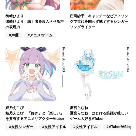
御崎ひより
庄司紗千 キャッチーなピアノソン
御崎ひより 聴く者を没入させる声
グで世代を問わず魅了するシンガー
の表現力
ソングライター
#声優
#アニメ/ゲーム
Related Artist 003
Related Artist 004
姫乃えこぴ
夏宮らむね
姫乃えこぴ 「好き」と「楽しい」
夏宮らむね はじける笑顔が眩しい
を共有するアニメリアクターVtuber
ゲーム大好きVTuber
#女性シンガー
#女性アイドル
#女性アイドル
#VTuber/VSinger
#VTuber/VSinger