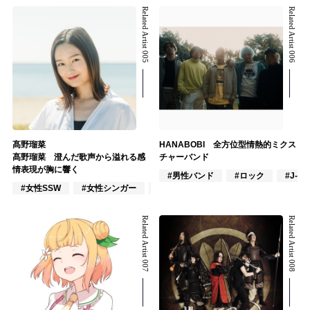
Related Artist 005
Related Artist 006
髙野瑠菜
HANABOBI 全方位型情熱的ミクス
髙野瑠菜 澄んだ歌声から溢れる感
チャーバンド
情表現が胸に響く
#男性バンド
#ロック
#J-PO
#女性SSW
#女性シンガー
#インディーズ
Related Artist 007
Related Artist 008