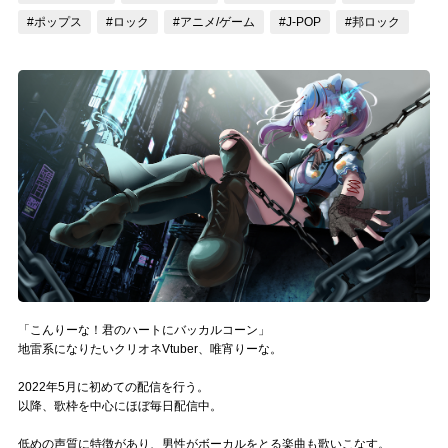
#ポップス
#ロック
#アニメ/ゲーム
#J-POP
#邦ロック
記事リクエスト
ログイン
LINK
muevoクラウドファンディング
muevoコミュニティ
ぶいクラ！by muevo
ぶいコミュ！by muevo
「こんりーな！君のハートにバッカルコーン」
ぶいマガ！ by muevo
地雷系になりたいクリオネVtuber、唯宵りーな。
2022年5月に初めての配信を行う。
以降、歌枠を中心にほぼ毎日配信中。
Follow us
低めの声質に特徴があり、男性がボーカルをとる楽曲も歌いこなす。