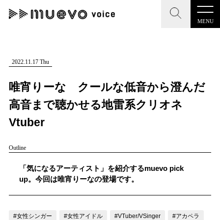
MENU
CLOSE
CLOSE
muevo media
記事を検索する
2022.11.17 Thu
"読者の声を形にする”音楽特化メディア
唯宵りーな クールな低音から澄んだ
高音まで聴かせる地雷系クリオネ
Vtuber
MENU
人気ワード
Outline
記事一覧
#男性SSW
#ポップス
#女性SSW
#ロック
「気になるアーティスト」を紹介するmuevo pick
プレスリリース一覧
#男性シンガー
#HR/HM
#女性シンガー
up。今回は唯宵りーなの登場です。
会社概要
#ヒップホップ
#男性シンガーグループ
#R&B/ソウル
お問い合わせ
#女性シンガー
#女性アイドル
#VTuber/VSinger
#アカペラ