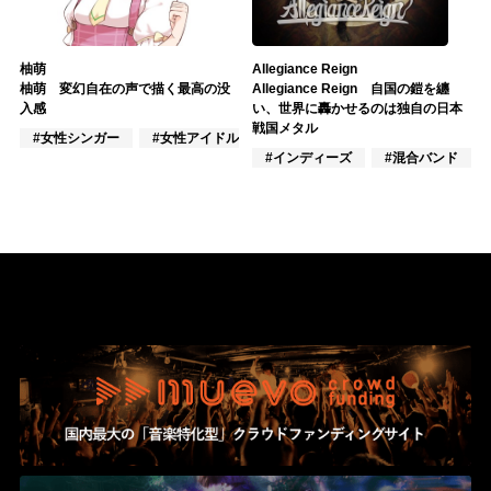
柚萌
Allegiance Reign
柚萌 変幻自在の声で描く最高の没
Allegiance Reign 自国の鎧を纏
入感
い、世界に轟かせるのは独自の日本
戦国メタル
#女性シンガー
#女性アイドル
#VTuber/VSinger
#インディーズ
#混合バンド