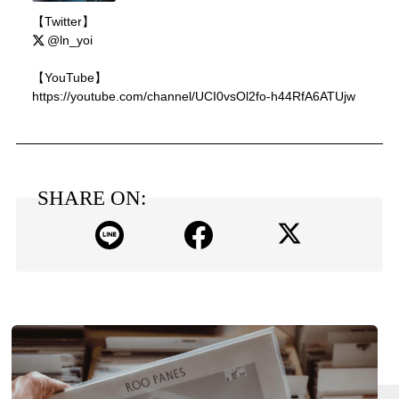
【Twitter】
@ln_yoi
【YouTube】
https://youtube.com/channel/UCI0vsOl2fo-h44RfA6ATUjw
SHARE ON: