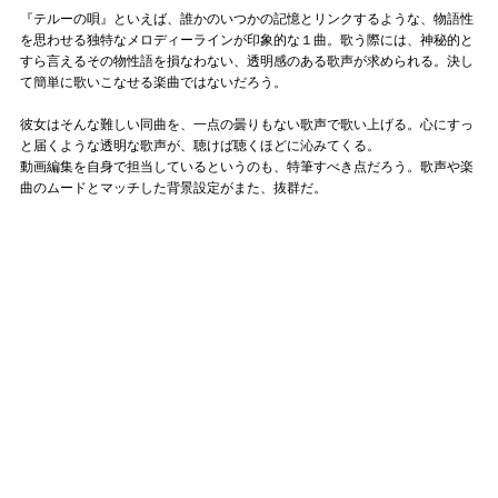
『テルーの唄』といえば、誰かのいつかの記憶とリンクするような、物語性
を思わせる独特なメロディーラインが印象的な１曲。歌う際には、神秘的と
すら言えるその物性語を損なわない、透明感のある歌声が求められる。決し
て簡単に歌いこなせる楽曲ではないだろう。
彼女はそんな難しい同曲を、一点の曇りもない歌声で歌い上げる。心にすっ
と届くような透明な歌声が、聴けば聴くほどに沁みてくる。
動画編集を自身で担当しているというのも、特筆すべき点だろう。歌声や楽
曲のムードとマッチした背景設定がまた、抜群だ。