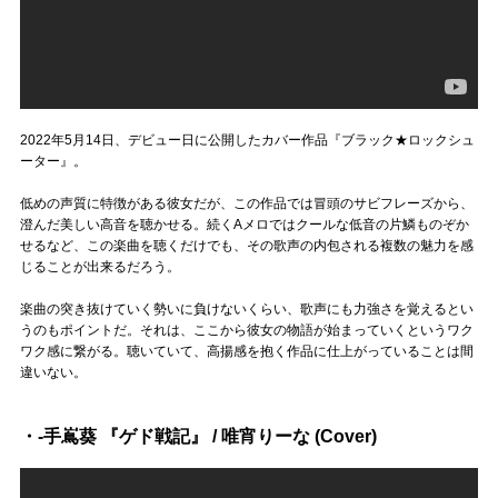
2022年5月14日、デビュー日に公開したカバー作品『ブラック★ロックシュ
ーター』。
低めの声質に特徴がある彼女だが、この作品では冒頭のサビフレーズから、
澄んだ美しい高音を聴かせる。続くAメロではクールな低音の片鱗ものぞか
せるなど、この楽曲を聴くだけでも、その歌声の内包される複数の魅力を感
じることが出来るだろう。
楽曲の突き抜けていく勢いに負けないくらい、歌声にも力強さを覚えるとい
うのもポイントだ。それは、ここから彼女の物語が始まっていくというワク
ワク感に繋がる。聴いていて、高揚感を抱く作品に仕上がっていることは間
違いない。
・‐手嶌葵 『ゲド戦記』 / 唯宵りーな (Cover)