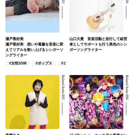
瀬戸香好美
山口大貴 音楽活動と並行して経営
瀬戸香好美 想いや葛藤を音楽に変
者としてサポートも行う異色のシン
えてリアルを歌い上げるシンガーソ
ガーソングライター
ングライター
#女性SSW
#ポップス
#ロック
Related Artist 005
Related Artist 006