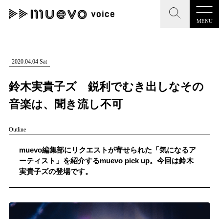
MENU
CLOSE
CLOSE
muevo media
記事を検索する
2020.04.04 Sat
"読者の声を形にする”音楽特化メディア
鈴木実貴子ズ 鋭利でむき出しなその
音楽は、聞き流し不可
Outline
MENU
人気ワード
記事一覧
muevo編集部にリクエストが寄せられた「気になるア
#男性SSW
#ポップス
#女性SSW
#ロック
ーティスト」を紹介するmuevo pick up。今回は鈴木
プレスリリース一覧
実貴子ズの登場です。
#男性シンガー
#HR/HM
#女性シンガー
会社概要
#ヒップホップ
#男性シンガーグループ
#R&B/ソウル
お問い合わせ