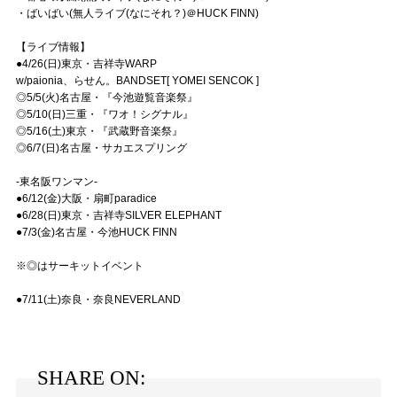
・ばいばい(無人ライブ(なにそれ？)＠HUCK FINN)
【ライブ情報】
●4/26(日)東京・吉祥寺WARP
w/paionia、らせん。BANDSET[ YOMEI SENCOK ]
◎5/5(火)名古屋・『今池遊覧音楽祭』
◎5/10(日)三重・『ワオ！シグナル』
◎5/16(土)東京・『武蔵野音楽祭』
◎6/7(日)名古屋・サカエスプリング
-東名阪ワンマン-
●6/12(金)大阪・扇町paradice
●6/28(日)東京・吉祥寺SILVER ELEPHANT
●7/3(金)名古屋・今池HUCK FINN
※◎はサーキットイベント
●7/11(土)奈良・奈良NEVERLAND
SHARE ON: