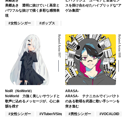
美郷あき
ビバラッシュ ユーモアと音楽セン
美郷あき 透明に抜けていく高音と
スを掛け合わせたハイブリッドな“ア
パワフルな抜けで描く多彩な感情表
ゲみ集団”
現
#女性シンガー
#ポップス
#アニメ/ゲーム
Related Artist 007
Related Artist 008
NoiR（NoWorld）
ARASA-
NoWorld 力強く美しいサウンドと
ARASA- テクニカルでインパクト
歌声に込めるメッセージが、心に余
のある歌唱を武器に歌い手シーンを
韻を残す
突き進む
#女性シンガー
#VTuber/VSinger
#男性シンガー
#作詞/作曲家
#VOCALOID