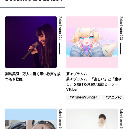
Related Artist 001
Related Artist 002
副島美羽 万人に響く黒い歌声を放
茶々プラムム
つ若き歌姫
茶々プラムム 「楽しい」と「癒や
し」を届ける見習い脳筋ヒーラー
VTuber
#VTuber/VSinger
#アニメ/ゲー
Related Artist 003
Related Artist 004