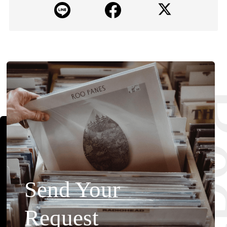
Requ
Send Your
Request