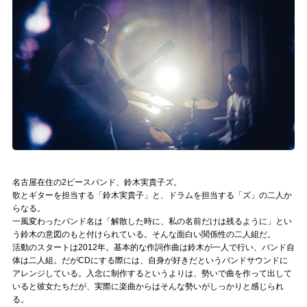
記事リクエスト
ログイン
LINK
muevoクラウドファンディング
muevoコミュニティ
ぶいクラ！by muevo
名古屋在住の2ピースバンド、鈴木実貴子ズ。
歌とギターを担当する「鈴木実貴子」と、ドラムを担当する「ズ」の二人か
ぶいコミュ！by muevo
らなる。
一風変わったバンド名は「解散した時に、私の名前だけは残るように」とい
う鈴木の意図のもと付けられている。そんな面白い関係性の二人組だ。
ぶいマガ！ by muevo
活動のスタートは2012年。基本的な作詞作曲は鈴木が一人で行い、バンド自
体は二人組。だがCDにする際には、自身が好きだというバンドサウンドに
アレンジしている。入念に制作するというよりは、勢いで曲を作って出して
Follow us
いると彼女たちだが、実際に楽曲からはそんな勢いがしっかりと感じられ
る。