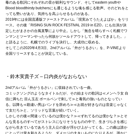
Official SNS
毒のある歌詞にそれぞれの音が鋭利なサウンド、そしてeastern youthや
Blood bloodthirsty butchersにも通じるような魂を感じる歌声。そのどれをと
っても勢いがあり、気持ちを高ぶらせるものがある。
2019年には全国流通版ファーストアルバム「現実みてうたえよばか」をリリ
ース。その後「RISING SUN ROCK FESTIVAL 2019 in EZO」にも出演が決
定したがまさかの台風直撃により中止。しかし「無念を晴らすべく札幌でワ
ンマンとツーマンやったら何故かソールドアウトして、帰ってきました。」
と語るように、札幌でのライブを決行し、大成功に収める。
そしてこの2020年4月3日、2ndアルバム「外がうるさい」を、P-VINEより
全国リリースすることが決定している。
・鈴木実貴子ズ – 口内炎がなおらない
2ndアルバム「外がうるさい」に収録されている一曲。
コミックソングのようなタイトルだが、その始まりの歌詞は≪メンヘラ女 自
信に満ちた 目ん玉左 ボールペンで刺して≫と毒気の強いものとなってい
る。以降も≪勘違い男はバンドを辞めろ≫≪お前が好きなのは音楽じゃなく
て女だろ≫と、ソリッドな言葉が続いていく。
しかしその後≪間違っているのは僕かな？≫≪ずれてるのは僕かな？≫とそ
んな見るものすべてがストレスになりそうなものの中で、生きづらさを感じ
ながら生きているであろう主人公の姿が浮かび上がってくる。この曲は誰か
にとっては突き刺さるような、ダメージの大きいものになりえるが、誰かに