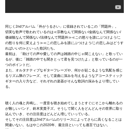
同じく2ndアルバム「外がうるさい」に収録されているこの「問題外」。
切実な歌声で歌われているのは≪宗教なんて関係ない/金銭なんて関係ない/
価値観なんて関係ない/法律なんて問題外≫≪この怒りを誰にぶつけよう/こ
の怒りを何に変えよう≫≪この悲しみを誰にぶつけよう/この悲しみはどうす
ればいいの≫といった歌詞たち。
最初は、「助けての声や愛しての声は雑踏の中じゃ聞こえない」と歌ってい
るが、後に「雑踏の中でも聞きとって君を見つけたよ」と歌っているのが一
つのポイントだ。
また、オルタナティブなギターフレーズや、何かが起こるような気配を感じ
るリズム隊のフレーズ、そして楽曲に深みを与えるようなアコースティック
ギターの入り方など、それぞれの楽器がそんな歌詞の深みをより増してい
る。
聴く人の魂と共鳴し、一度音を聴き始めてしまうとすぐにそこから離れるの
が難しいバンド、鈴木実貴子ズ。そうして聞く人をどんどんその世界に取り
込んでいき、その注目度はどんどん増していっている。
そしてその注目度は2ndアルバムのリリースによってさらに高くなることは
間違いない。もはやこの2020年、最注目といっても過言ではない。