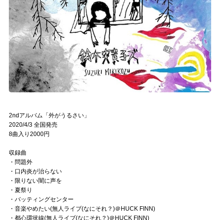
2ndアルバム「外がうるさい」
2020/4/3 全国発売
8曲入り2000円
収録曲
・問題外
・口内炎が治らない
・限りない闇に声を
・夏祭り
・バッティングセンター
・音楽やめたい(無人ライブ(なにそれ？)＠HUCK FINN)
・都心環状線(無人ライブ(なにそれ？)＠HUCK FINN)