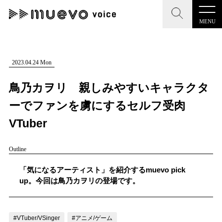
MENU
CLOSE
CLOSE
muevo media
記事を検索する
2023.04.24 Mon
"読者の声を形にする”音楽特化メディア
鳥乃カヲリ 親しみやすいキャラクタ
ーでファンを虜にするセルフ受肉
VTuber
MENU
人気ワード
Outline
記事一覧
#男性SSW
#ポップス
#女性SSW
#ロック
「気になるアーティスト」を紹介するmuevo pick
プレスリリース一覧
#男性シンガー
#HR/HM
#女性シンガー
up。今回は鳥乃カヲリの登場です。
会社概要
#ヒップホップ
#男性シンガーグループ
#R&B/ソウル
お問い合わせ
#VTuber/VSinger
#アニメ/ゲーム