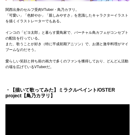
Official SNS
関西出身のセルフ受肉VTuber・鳥乃カヲリ。
「可愛い」「色鮮やか」「親しみやすさ」を意識したキャラクターイラスト
を描くイラストレーターでもある。
インコの「ピヨ太郎」と暮らす愛鳥家で、バーチャル鳥カフェがコンセプト
の配信を行っている。
また、歌うことが好き（特に平成初期アニソン）で、お酒と激辛料理がマイ
ブームなのだそう。
愛らしい笑顔と持ち前の画力で多くのファンを獲得しており、どんどん活動
の場を広げているVTuberだ。
・【描いて歌ってみた】ミラクルペイント/OSTER
project【鳥乃カヲリ】