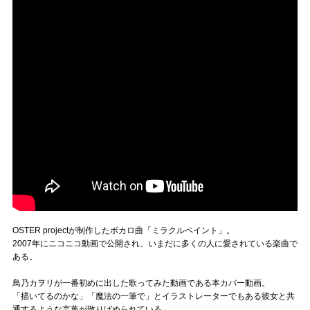
OSTER projectが制作したボカロ曲「ミラクルペイント」。
2007年にニコニコ動画で公開され、いまだに多くの人に愛されている楽曲で
ある。
鳥乃カヲリが一番初めに出した歌ってみた動画である本カバー動画。
「描いてるのかな」「魔法の一筆で」とイラストレーターでもある彼女と共
通するような言葉が散りばめられている。