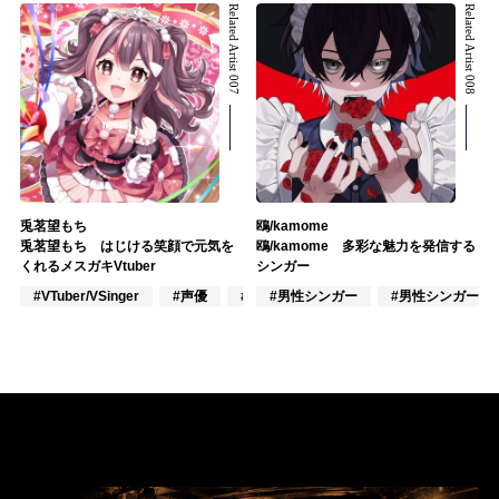
Related Artist 007
Related Artist 008
兎茗望もち
鴎/kamome
兎茗望もち はじける笑顔で元気を
鴎/kamome 多彩な魅力を発信する
くれるメスガキVtuber
シンガー
#VTuber/VSinger
#声優
#アニメ/ゲーム
#男性シンガー
#男性シンガーグ