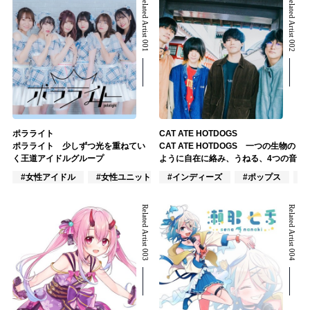
Related Artist 001
Related Artist 002
ポラライト
CAT ATE HOTDOGS
ポラライト 少しずつ光を重ねてい
CAT ATE HOTDOGS 一つの生物の
く王道アイドルグループ
ように自在に絡み、うねる、4つの音
#女性アイドル
#女性ユニット
#インディーズ
#J-POP
#ポップス
#
Related Artist 003
Related Artist 004