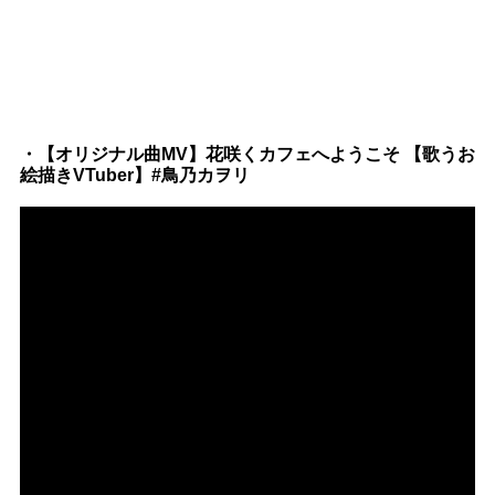
・【オリジナル曲MV】花咲くカフェへようこそ 【歌うお
絵描きVTuber】#鳥乃カヲリ