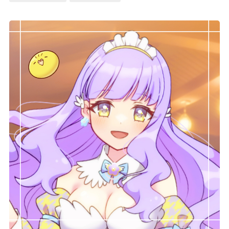
記事リクエスト
ログイン
LINK
muevoクラウドファンディング
muevoコミュニティ
ぶいクラ！by muevo
ぶいコミュ！by muevo
ぶいマガ！ by muevo
Follow us