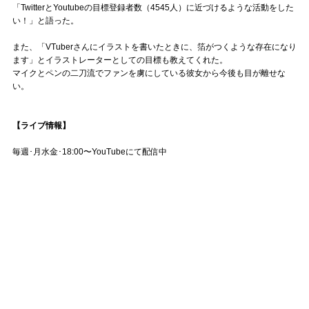
「TwitterとYoutubeの目標登録者数（4545人）に近づけるような活動をした
い！」と語った。
また、「VTuberさんにイラストを書いたときに、箔がつくような存在になり
ます」とイラストレーターとしての目標も教えてくれた。
マイクとペンの二刀流でファンを虜にしている彼女から今後も目が離せな
い。
【ライブ情報】
毎週･月水金･18:00〜YouTubeにて配信中