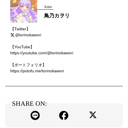
Artist
鳥乃カヲリ
【Twitter】
@torinokawori
【YouTube】
https://youtube.com/@torinokawori
【ポートフォリオ】
https://potofu.me/torinokawori
SHARE ON: