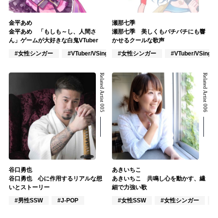
金平あめ
瀬那七季
金平あめ 「もしも～し、人間さ
瀬那七季 美しくもバチバチにも響
ん」ゲームが大好きな白鬼VTuber
かせるクールな歌声
#女性シンガー
#VTuber/VSinger
#女性シンガー
#アニメ/ゲーム
#VTuber/VSinger
Related Artist 005
Related Artist 006
谷口勇也
あきいちこ
谷口勇也 心に作用するリアルな想
あきいちこ 共鳴し心を動かす、繊
いとストーリー
細で力強い歌
#男性SSW
#J-POP
#女性SSW
#女性シンガー