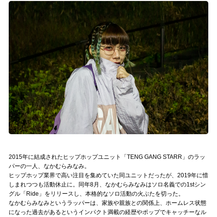
記事リクエスト
ログイン
LINK
muevoクラウドファンディング
muevoコミュニティ
ぶいクラ！by muevo
ぶいコミュ！by muevo
2015年に結成されたヒップホップユニット「TENG GANG STARR」のラッ
ぶいマガ！ by muevo
パーの一人、なかむらみなみ。
ヒップホップ業界で高い注目を集めていた同ユニットだったが、2019年に惜
しまれつつも活動休止に。同年8月、なかむらみなみはソロ名義での1stシン
グル「Ride」をリリースし、本格的なソロ活動の火ぶたを切った。
Follow us
なかむらみなみというラッパーは、家族や親族との関係上、ホームレス状態
になった過去があるというインパクト満載の経歴やポップでキャッチーなル