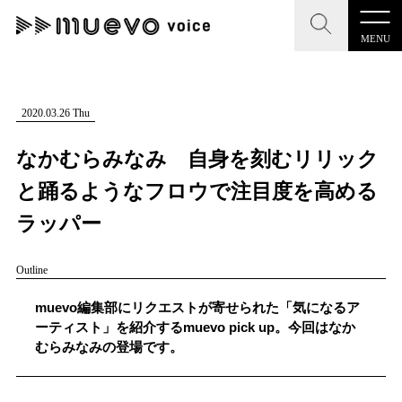
MENU
CLOSE
CLOSE
muevo media
記事を検索する
2020.03.26 Thu
"読者の声を形にする”音楽特化メディア
なかむらみなみ 自身を刻むリリック
と踊るようなフロウで注目度を高める
ラッパー
MENU
人気ワード
Outline
記事一覧
#男性SSW
#ポップス
#女性SSW
#ロック
muevo編集部にリクエストが寄せられた「気になるア
プレスリリース一覧
#男性シンガー
#HR/HM
#女性シンガー
ーティスト」を紹介するmuevo pick up。今回はなか
むらみなみの登場です。
会社概要
#ヒップホップ
#男性シンガーグループ
#R&B/ソウル
お問い合わせ