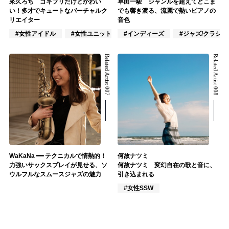
來久ろち ゴキブリだけどかわい
草田一駿 ジャンルを超えてどこま
い！多才でキュートなバーチャルク
でも響き渡る、流麗で熱いピアノの
リエイター
音色
#女性アイドル
#女性ユニット
#インディーズ
#VTuber/VSinger
#ジャズ/クラシ
Related Artist 007
Related Artist 008
WaKaNa ━━ テクニカルで情熱的！
何故ナツミ
力強いサックスプレイが見せる、ソ
何故ナツミ 変幻自在の歌と音に、
ウルフルなスムースジャズの魅力
引き込まれる
#女性SSW