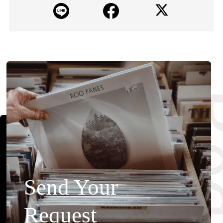
Requ
Send Your
Request