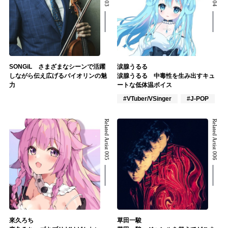
SONGiL さまざまなシーンで活躍
涙腺うるる
しながら伝え広げるバイオリンの魅
涙腺うるる 中毒性を生み出すキュ
力
ートな低体温ボイス
#VTuber/VSinger
#J-POP
Related Artist 005
Related Artist 006
來久ろち
草田一駿