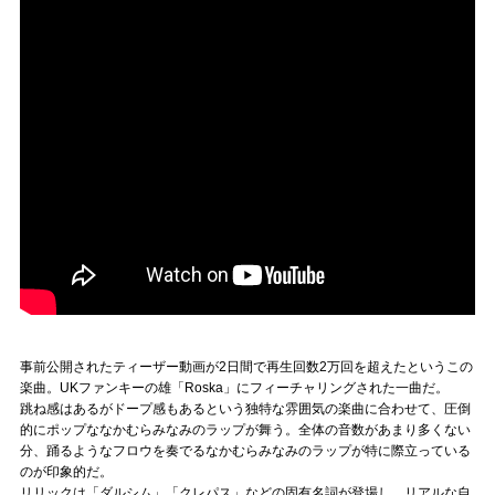
事前公開されたティーザー動画が2日間で再生回数2万回を超えたというこの
楽曲。UKファンキーの雄「Roska」にフィーチャリングされた一曲だ。
跳ね感はあるがドープ感もあるという独特な雰囲気の楽曲に合わせて、圧倒
的にポップななかむらみなみのラップが舞う。全体の音数があまり多くない
分、踊るようなフロウを奏でるなかむらみなみのラップが特に際立っている
のが印象的だ。
リリックは「ダルシム」「クレパス」などの固有名詞が登場し、リアルな自