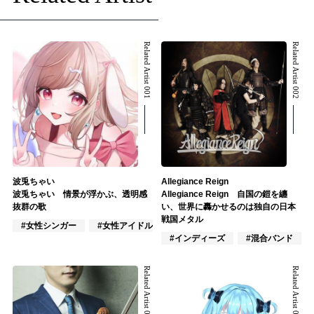
Related Artist 001
Related Artist 002
波兎ちゃい
Allegiance Reign
波兎ちゃい 情景が浮かぶ、透明感
Allegiance Reign 自国の鎧を纏
抜群の歌
い、世界に轟かせるのは独自の日本
戦国メタル
#女性シンガー
#女性アイドル
#VTuber/VSinger
#インディーズ
#混合バンド
Related Artist 003
Related Artist 004