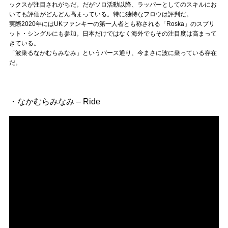
Official SNS
ックスが注目されがちだ。だがソロ活動以降、ラッパーとしてのスキルにお
いても評価がどんどん高まっている。特に独特なフロウは評判だ。
実際2020年にはUKファンキーの第一人者とも称される「Roska」のスプリ
ット・シングルにも参加。日本だけではなく海外でもその注目度は高まって
きている。
「波乗るなかむらみなみ」というバース通り、今まさに波に乗っている存在
だ。
・なかむらみなみ – Ride