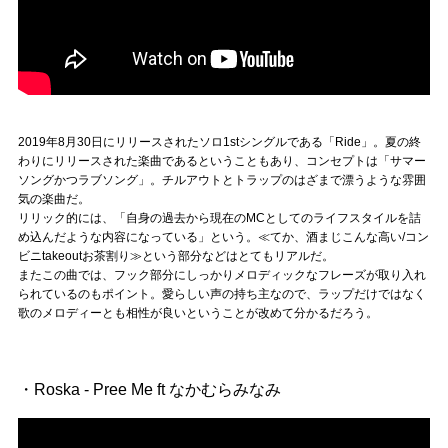
2019年8月30日にリリースされたソロ1stシングルである「Ride」。夏の終
わりにリリースされた楽曲であるということもあり、コンセプトは「サマー
ソングかつラブソング」。チルアウトとトラップのはざまで漂うような雰囲
気の楽曲だ。
リリック的には、「自身の過去から現在のMCとしてのライフスタイルを詰
め込んだような内容になっている」という。≪てか、酒まじこんな高い/コン
ビニtakeoutお茶割り≫という部分などはとてもリアルだ。
またこの曲では、フック部分にしっかりメロディックなフレーズが取り入れ
られているのもポイント。愛らしい声の持ち主なので、ラップだけではなく
歌のメロディーとも相性が良いということが改めて分かるだろう。
・Roska - Pree Me ft なかむらみなみ