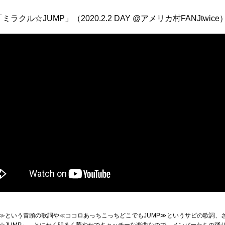
クル☆JUMP」（2020.2.2 DAY @アメリカ村FANJtwice
≫という冒頭の歌詞や≪ココロあっちこっちどこでもJUMP≫というサビの歌詞、
☆JUMP」。とにかく明るく華やかでキャッチーな楽曲なので、メンバーたちの踊