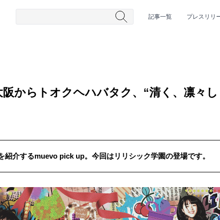
記事一覧
プレスリリ
阪からトオクヘハバタク、“清く、凛々し
介するmuevo pick up。今回はリリシック学園の登場です。
#HR/HM
#女性シンガー
#ヒップホップ
#男性シンガーグルー