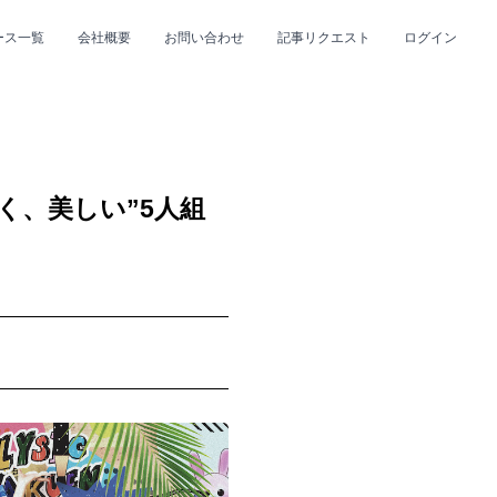
ース一覧
会社概要
お問い合わせ
記事リクエスト
ログイン
CLOSE
CLOSE
く、美しい”5人組
プ
#R&B/ソウル