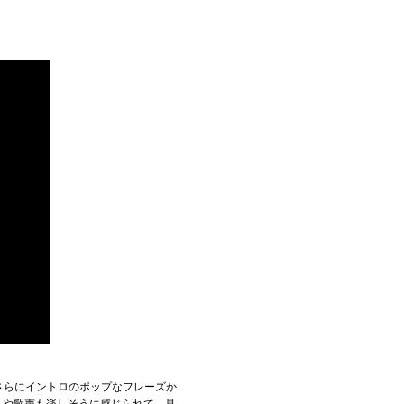
）
さらにイントロのポップなフレーズか
りや歌声も楽しそうに感じられて、見