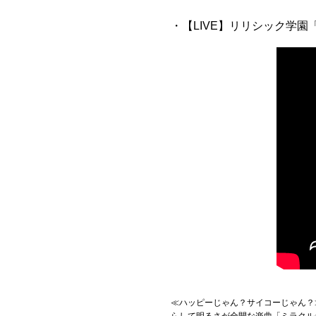
・【LIVE】リリシック学園「ミラ
≪ハッピーじゃん？サイコーじゃん？
らして明るさが全開な楽曲「ミラクル