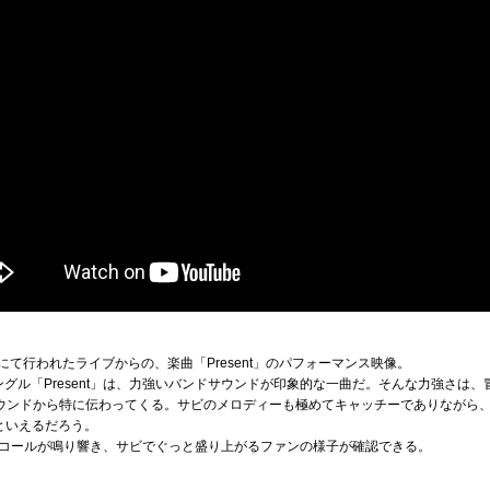
wiceにて行われたライブからの、楽曲「Present」のパフォーマンス映像。
シングル「Present」は、力強いバンドサウンドが印象的な一曲だ。そんな力強さは
ウンドから特に伝わってくる。サビのメロディーも極めてキャッチーでありながら
といえるだろう。
コールが鳴り響き、サビでぐっと盛り上がるファンの様子が確認できる。