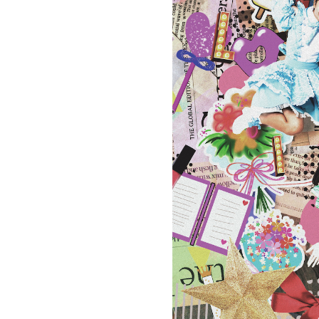
お問い合わせ
記事リクエスト
ログイン
LINK
muevoクラウドファンディング
muevoコミュニティ
ぶいクラ！by muevo
ぶいコミュ！by muevo
ぶいマガ！ by muevo
Follow us