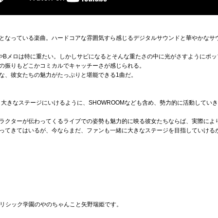
表題曲となっている楽曲。ハードコアな雰囲気すら感じるデジタルサウンドと華やかな
やBメロは特に重たい。しかしサビになるとそんな重たさの中に光がさすようにポッ
の振りもどこかコミカルでキャッチーさが感じられる。
な、彼女たちの魅力がたっぷりと堪能できる1曲だ。
と大きなステージにいけるように、SHOWROOMなども含め、勢力的に活動してい
ラクターが伝わってくるライブでの姿勢も魅力的に映る彼女たちならば、実際によ
ってきてはいるが、今ならまだ、ファンも一緒に大きなステージを目指していける
、リリシック学園のやのちゃんこと矢野瑞姫です。