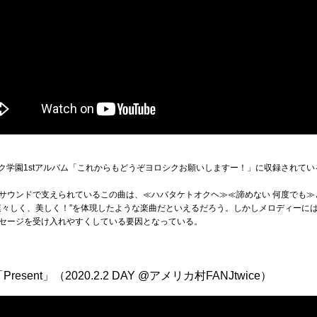
ック学園1stアルバム「これからもどうぞヨロシクお願いしますー！」に収録されてい
サウンドで支えられているこの曲は、≪ハバタケトオクヘ≫≪諦めない 何度でも≫
凛々しく、美しく！”を体現したような楽曲だといえるだろう。しかしメロディーに
セージを受け入れやすくしている要因となっている。
sent」（2020.2.2 DAY @アメリカ村FANJtwice）