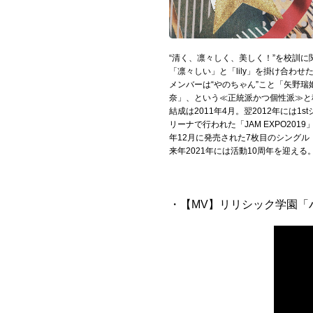
Official SNS
“清く、凛々しく、美しく！”を校訓
「凛々しい」と「lily」を掛け合わせ
メンバーは“やのちゃん”こと「矢野瑞
奈」、という≪正統派かつ個性派≫と
結成は2011年4月。翌2012年には
リーナで行われた「JAM EXPO2
年12月に発売された7枚目のシングル
来年2021年には活動10周年を迎え
・【MV】リリシック学園「