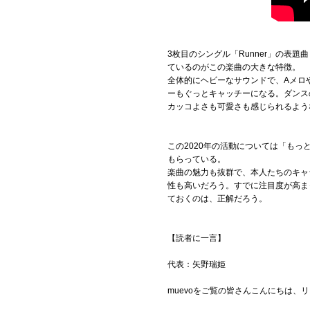
3枚目のシングル「Runner」の
ているのがこの楽曲の大きな特徴。
全体的にヘビーなサウンドで、Aメロ
ーもぐっとキャッチーになる。ダンス
カッコよさも可愛さも感じられるよう
この2020年の活動については「もっ
もらっている。
楽曲の魅力も抜群で、本人たちのキャ
性も高いだろう。すでに注目度が高ま
ておくのは、正解だろう。
【読者に一言】
代表：矢野瑞姫
muevoをご覧の皆さんこんにちは