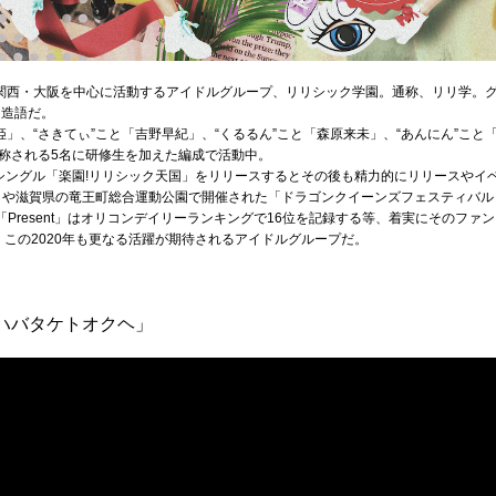
に関西・大阪を中心に活動するアイドルグループ、リリシック学園。通称、リリ学。
た造語だ。
姫」、“さきてぃ”こと「吉野早紀」、“くるるん”こと「森原来未」、“あんにん”こと
称される5名に研修生を加えた編成で活動中。
1stシングル「楽園!リリシック天国」をリリースするとその後も精力的にリリースやイ
019」や滋賀県の竜王町総合運動公園で開催された「ドラゴンクイーンズフェスティバ
「Present」はオリコンデイリーランキングで16位を記録する等、着実にそのファ
る。この2020年も更なる活躍が期待されるアイドルグループだ。
ハバタケトオクヘ」