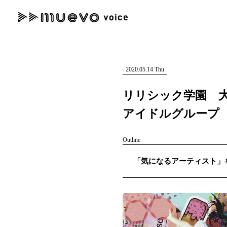
muevo media
記事を検索する
"読者の声を形にする”音楽特化メディア
2020.05.14 Thu
リリシック学園 大
アイドルグループ
人気ワード
Outline
MENU
「気になるアーティスト」を紹
#男性SSW
#ポップス
#女性SSW
#ロック
#男性シンガー
記事一覧
プレスリリース一覧
会社概要