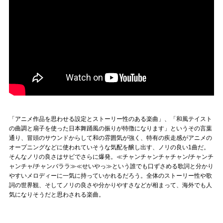
「アニメ作品を思わせる設定とストーリー性のある楽曲」、「和風テイスト
の曲調と扇子を使った日本舞踊風の振りが特徴になります」というその言葉
通り、冒頭のサウンドからして和の雰囲気が強く、特有の疾走感がアニメの
オープニングなどに使われていそうな気配を醸し出す、ノリの良い1曲だ。
そんなノリの良さはサビでさらに爆発。≪チャンチャンチャチャン/チャンチ
ャンチャ/チャンバララ≫≪せいやっ≫という誰でも口ずさめる歌詞と分かり
やすいメロディーに一気に持っていかれるだろう。全体のストーリー性や歌
詞の世界観、そしてノリの良さや分かりやすさなどが相まって、海外でも人
気になりそうだと思わされる楽曲。