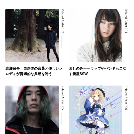
Related Artist 003
Related Artist 004
岩瀬敬吾 自然体の言葉と優しいメ
ましのみーーラップやバンドもこな
ロディが普遍的な共感を誘う
す新型SSW
Related Artist 005
Related Artist 006