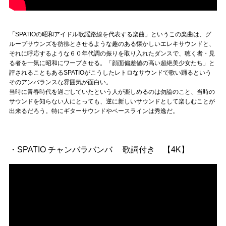
「SPATIOの昭和アイドル歌謡路線を代表する楽曲」というこの楽曲は、グ
ループサウンズを彷彿とさせるような趣のある懐かしいエレキサウンドと、
それに呼応するような６０年代調の振りを取り入れたダンスで、聴く者・見
る者を一気に昭和にワープさせる。「顔面偏差値の高い超絶美少女たち」と
評されることもあるSPATIOがこうしたレトロなサウンドで歌い踊るという
そのアンバランスな雰囲気が面白い。
当時に青春時代を過ごしていたという人が楽しめるのは勿論のこと、当時の
サウンドを知らない人にとっても、逆に新しいサウンドとして楽しむことが
出来るだろう。特にギターサウンドやベースラインは秀逸だ。
・SPATIO チャンバラバンバ 歌詞付き 【4K】