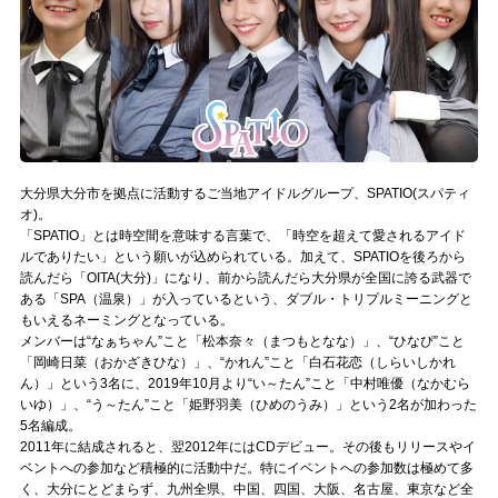
記事リクエスト
ログイン
LINK
muevoクラウドファンディング
大分県大分市を拠点に活動するご当地アイドルグループ、SPATIO(スパティ
オ)。
「SPATIO」とは時空間を意味する言葉で、「時空を超えて愛されるアイド
muevoコミュニティ
ルでありたい」という願いが込められている。加えて、SPATIOを後ろから
読んだら「OITA(大分)」になり、前から読んだら大分県が全国に誇る武器で
ぶいクラ！by muevo
ある「SPA（温泉）」が入っているという、ダブル・トリプルミーニングと
もいえるネーミングとなっている。
ぶいコミュ！by muevo
メンバーは“なぁちゃん”こと「松本奈々（まつもとなな）」、“ひなぴ”こと
「岡崎日菜（おかざきひな）」、“かれん”こと「白石花恋（しらいしかれ
ぶいマガ！ by muevo
ん）」という3名に、2019年10月より“い～たん”こと「中村唯優（なかむら
いゆ）」、“う～たん”こと「姫野羽美（ひめのうみ）」という2名が加わった
5名編成。
2011年に結成されると、翌2012年にはCDデビュー。その後もリリースやイ
Follow us
ベントへの参加など積極的に活動中だ。特にイベントへの参加数は極めて多
く、大分にとどまらず、九州全県、中国、四国、大阪、名古屋、東京など全