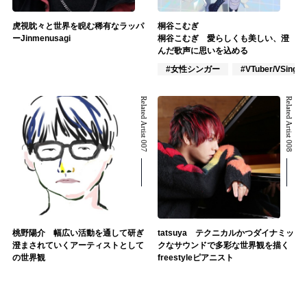
虎視眈々と世界を睨む稀有なラッパ
桐谷こむぎ
ーJinmenusagi
桐谷こむぎ 愛らしくも美しい、澄
んだ歌声に思いを込める
#女性シンガー
#VTuber/VSinger
Related Artist 007
Related Artist 008
桃野陽介 幅広い活動を通して研ぎ
tatsuya テクニカルかつダイナミッ
澄まされていくアーティストとして
クなサウンドで多彩な世界観を描く
の世界観
freestyleピアニスト