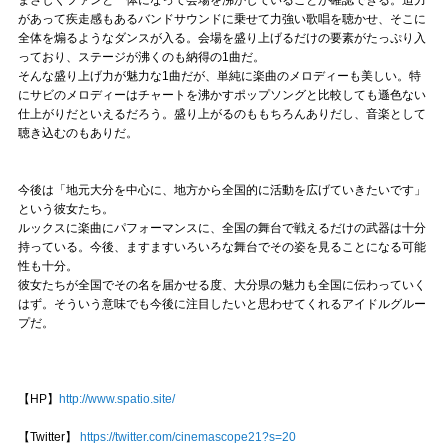
まさしくファンと一体になって会場を沸かしていることが確認できる。迫力
があって疾走感もあるバンドサウンドに乗せて力強い歌唱を聴かせ、そこに
全体を煽るようなダンスが入る。会場を盛り上げるだけの要素がたっぷり入
っており、ステージが沸くのも納得の1曲だ。
そんな盛り上げ力が魅力な1曲だが、単純に楽曲のメロディーも美しい。特
にサビのメロディーはチャートを沸かすポップソングと比較しても遜色ない
仕上がりだといえるだろう。盛り上がるのももちろんありだし、音楽として
聴き込むのもありだ。
今後は「地元大分を中心に、地方から全国的に活動を広げていきたいです」
という彼女たち。
ルックスに楽曲にパフォーマンスに、全国の舞台で戦えるだけの武器は十分
持っている。今後、ますますいろいろな舞台でその姿を見ることになる可能
性も十分。
彼女たちが全国でその名を届かせる度、大分県の魅力も全国に伝わっていく
はず。そういう意味でも今後に注目したいと思わせてくれるアイドルグルー
プだ。
【HP】
http://www.spatio.site/
【Twitter】
https://twitter.com/cinemascope21?s=20