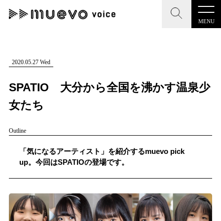
MENU
CLOSE
CLOSE
muevo media
記事を検索する
2020.05.27 Wed
"読者の声を形にする”音楽特化メディア
SPATIO 大分から全国を沸かす温泉少
女たち
Outline
MENU
人気ワード
記事一覧
「気になるアーティスト」を紹介するmuevo pick
#男性SSW
#ポップス
#女性SSW
#ロック
up。今回はSPATIOの登場です。
プレスリリース一覧
#男性シンガー
#HR/HM
#女性シンガー
会社概要
#ヒップホップ
#男性シンガーグループ
#R&B/ソウル
お問い合わせ