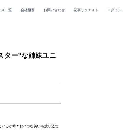
ース一覧
会社概要
お問い合わせ
記事リクエスト
ログイン
CLOSE
CLOSE
スター”な姉妹ユニ
プ
#R&B/ソウル
ているが時々おバカな笑いも放り込む