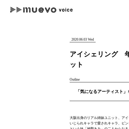
muevo media
記事を検索する
"読者の声を形にする”音楽特化メディア
2020.06.03 Wed
アイシェリング 年
ット
人気ワード
Outline
MENU
「気になるアーティスト」を紹
#男性SSW
#ポップス
#女性SSW
#ロック
#男性シンガー
記事一覧
プレスリリース一覧
大阪出身のリアル姉妹ユニット、アイ
会社概要
いじられキャラで愛されキャラ、ピン
という妹「神野あみ」の二人からなる