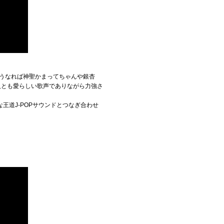
、いうなれば神聖かまってちゃんや銀杏
人とも愛らしい歌声でありながら力強さ
道J-POPサウンドとつなぎ合わせ