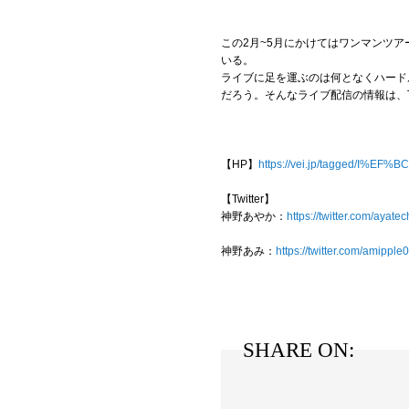
この2月~5月にかけてはワンマンツ
いる。
ライブに足を運ぶのは何となくハード
だろう。そんなライブ配信の情報は、Tw
【HP】
https://vei.jp/tagged/I%EF%B
【Twitter】
神野あやか：
https://twitter.com/ayat
神野あみ：
https://twitter.com/amippl
SHARE ON: