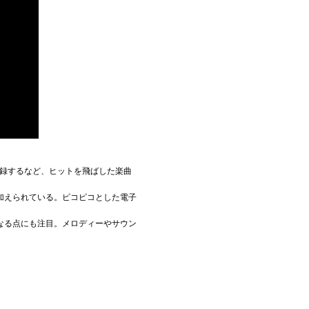
を記録するなど、ヒットを飛ばした楽曲
加えられている。ピコピコとした電子
なる点にも注目。メロディーやサウン