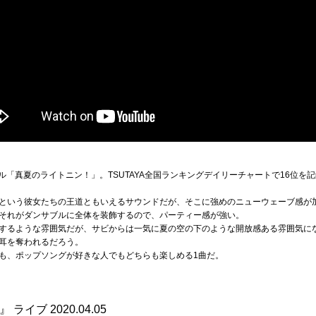
グル「真夏のライトニン！」。TSUTAYA全国ランキングデイリーチャートで16位
という彼女たちの王道ともいえるサウンドだが、そこに強めのニューウェーブ感が
それがダンサブルに全体を装飾するので、パーティー感が強い。
するような雰囲気だが、サビからは一気に夏の空の下のような開放感ある雰囲気に
耳を奪われるだろう。
も、ポップソングが好きな人でもどちらも楽しめる1曲だ。
ライブ 2020.04.05