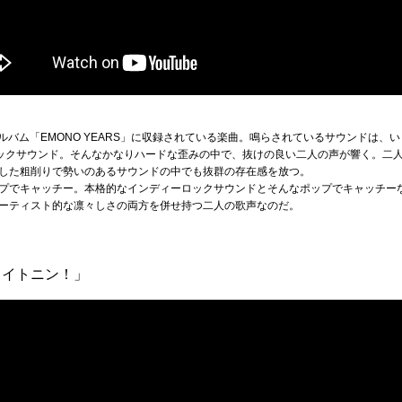
アルバム「EMONO YEARS」に収録されている楽曲。鳴らされているサウンドは
ロックサウンド。そんなかなりハードな歪みの中で、抜けの良い二人の声が響く。二
した粗削りで勢いのあるサウンドの中でも抜群の存在感を放つ。
プでキャッチー。本格的なインディーロックサウンドとそんなポップでキャッチーな王
ーティスト的な凛々しさの両方を併せ持つ二人の歌声なのだ。
ライトニン！」