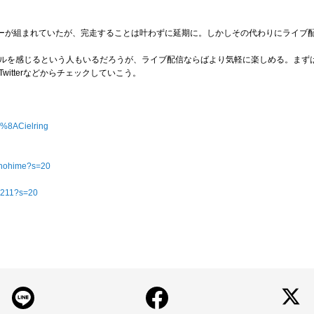
アーが組まれていたが、完走することは叶わずに延期に。しかしその代わりにライブ
ルを感じるという人もいるだろうが、ライブ配信ならばより気軽に楽しめる。まず
itterなどからチェックしていこう。
C%8ACielring
echohime?s=20
e0211?s=20