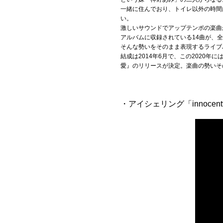
お問い合わせ
一緒に住んでおり、トイレ以外の時間
い。
激しいサウンドでアップテンポの楽曲
記事リクエスト
アルバムに収録されている14曲が、
そんな勢いをそのまま表現するライブ
ログイン
結成は2014年6月で、この2020
愛』のリリースが決定。楽曲の勢いそ
LINK
・アイシェリング「innocen
muevoクラウドファンディング
muevoコミュニティ
ぶいクラ！by muevo
ぶいコミュ！by muevo
ぶいマガ！ by muevo
Follow us