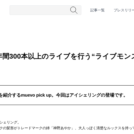
記事一覧
プレスリリ
間300本以上のライブを行う“ライブモン
介するmuevo pick up。今回はアイシェリングの登場です。
#HR/HM
#女性シンガー
#ヒップホップ
#男性シンガーグルー
シェリング。
クの髪形がトレードマークの姉「神野あやか」、大人っぽく清楚なルックスを持っ
。