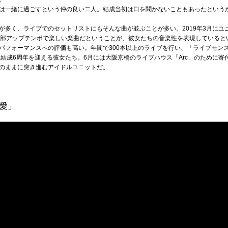
は一緒に過ごすという仲の良い二人。結成当初は口を聞かないこともあったという
が多く、ライブでのセットリストにもそんな曲が並ぶことが多い。2019年3月にユ
全部アップテンポで楽しい楽曲だということが、彼女たちの音楽性を表現していると
パフォーマンスへの評価も高い。年間で300本以上のライブを行い、「ライブモン
年には結成6周年を迎える彼女たち。6月には大阪京橋のライブハウス「Arc」のために
のままに突き進むアイドルユニットだ。
t愛」