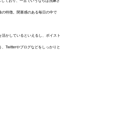
スしており、一言でいうならば洗練さ
曲の特徴。閉塞感のある毎日の中で
を活かしているといえるし、ボイスト
witterやブログなどをしっかりと