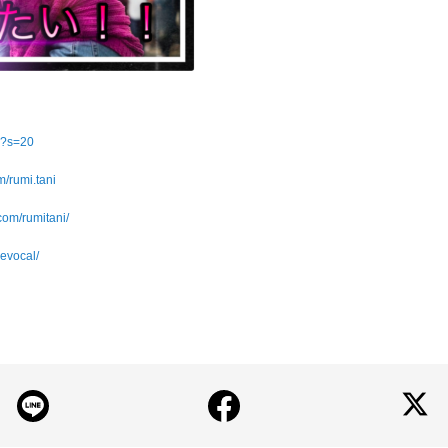
ni?s=20
m/rumi.tani
com/rumitani/
cevocal/