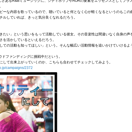
しさあるR&Bミュージックに、シティポップやAORの要素をエッセンスとしてプラ
る。
ピーな内容を歌っているので、聴いていると何となく心が軽くなるというのもこの
チルしていれば、きっと気分良くなれるだろう。
きたい」という思いをもって活動している彼女。その音楽性は間違いなく自身の声
さを活かしているといえるだろう。
ての活動も知ってほしい」という。そんな幅広い活動情報を追いかけていけるよう、T
ラウドファンディングに挑戦中だという。
にして出来上がっていくのか、こちらも合わせてチェックしてみよう。
o.jp/campaigns/2372