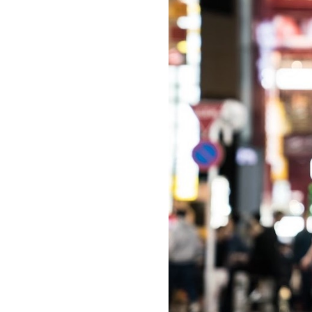
お問い合わせ
記事リクエスト
ログイン
LINK
muevoクラウドファンディング
muevoコミュニティ
ぶいクラ！by muevo
ぶいコミュ！by muevo
ぶいマガ！ by muevo
Follow us