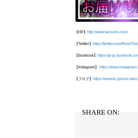
【HP】
http://www.tanirumi.com/
【Twitter】
https://twitter.com/RumiTa
【facebook】
https://ja-jp.facebook.co
【Instagram】
https://www.instagram.
【ブログ】
https://ameblo.jp/lumi-dan
SHARE ON: