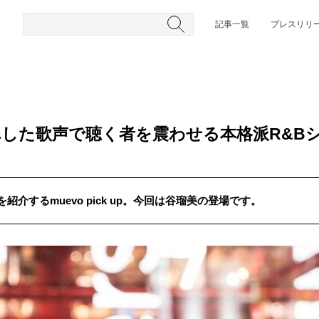
記事一覧
プレスリリ
した歌声で聴く者を震わせる本格派R&B
介するmuevo pick up。今回は谷瑠美の登場です。
#HR/HM
#女性シンガー
#ヒップホップ
#男性シンガーグルー