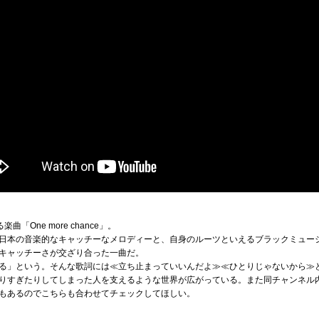
「One more chance」。
日本の音楽的なキャッチーなメロディーと、自身のルーツといえるブラックミュー
キャッチーさが交ざり合った一曲だ。
る」という。そんな歌詞には≪立ち止まっていいんだよ≫≪ひとりじゃないから≫
りすぎたりしてしまった人を支えるような世界が広がっている。また同チャンネル
もあるのでこちらも合わせてチェックしてほしい。