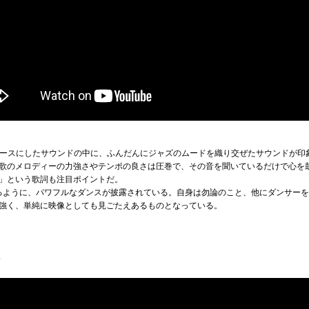
ベースにしたサウンドの中に、ふんだんにジャズのムードを織り交ぜたサウンドが印
歌のメロディーの力強さやテンポの良さは圧巻で、その音を聞いているだけで心を
」という歌詞も注目ポイントだ。
るように、パワフルなダンスが披露されている。自身は勿論のこと、他にダンサーを
強く、単純に映像としても見ごたえあるものとなっている。
e