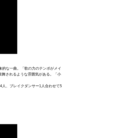
象的な一曲。「歌の力のテンポがメイ
鼓舞されるような雰囲気がある。「小
4人、ブレイクダンサー1人合わせて5