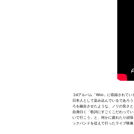
1stアルバム「Woo」に収録されている楽曲
日本人として染み込んでいるであろう
ろを融合させたような、ノリの良さと
自身曰く「歌詞にすごくこだわってい
いて行こう」と、何かに疲れたり頑張
ックバンドを従えて行ったライブ映像