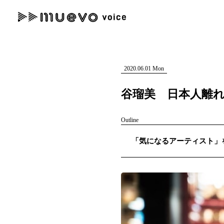
muevo media
記事を検索する
"読者の声を形にする”音楽特化メディア
2020.06.01 Mon
谷瑠美 日本人離れ
Outline
人気ワード
「気になるアーティスト」を紹
MENU
#男性SSW
#ポップス
#女性SSW
#ロック
#男性シンガー
記事一覧
プレスリリース一覧
会社概要