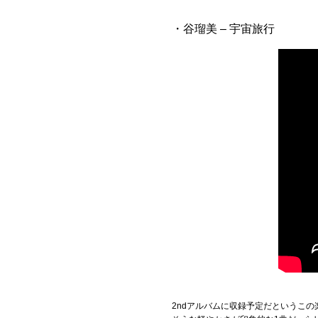
・谷瑠美 – 宇宙旅行
2ndアルバムに収録予定だというこ