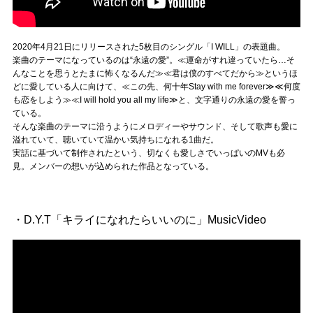
2020年4月21日にリリースされた5枚目のシングル「I WILL」の表題曲。
楽曲のテーマになっているのは“永遠の愛”。≪運命がすれ違っていたら…そ
んなことを思うとたまに怖くなるんだ≫≪君は僕のすべてだから≫というほ
どに愛している人に向けて、≪この先、何十年Stay with me forever≫≪何度
も恋をしよう≫≪I will hold you all my life≫と、文字通りの永遠の愛を誓っ
ている。
そんな楽曲のテーマに沿うようにメロディーやサウンド、そして歌声も愛に
溢れていて、聴いていて温かい気持ちになれる1曲だ。
実話に基づいて制作されたという、切なくも愛しさでいっぱいのMVも必
見。メンバーの想いが込められた作品となっている。
・D.Y.T「キライになれたらいいのに」MusicVideo