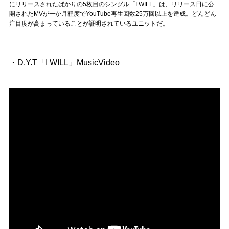
Official SNS
にリリースされたばかりの5枚目のシングル「I WILL」は、リリース日に公
開されたMVが一か月程度でYouTube再生回数25万回以上を達成。どんどん
注目度が高まっていることが証明されているユニットだ。
・D.Y.T「I WILL」MusicVideo