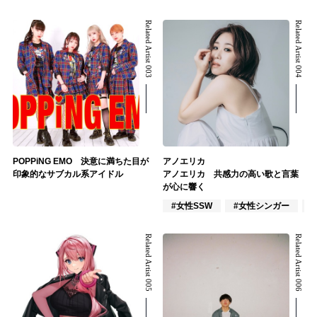
Related Artist 003
Related Artist 004
POPPiNG EMO 決意に満ちた目が
アノエリカ
印象的なサブカル系アイドル
アノエリカ 共感力の高い歌と言葉
が心に響く
#女性SSW
#女性シンガー
Related Artist 005
Related Artist 006