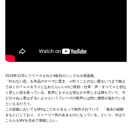
2019年12月にリリースされた4枚目のシングルの表題曲。
「叶わない恋」を作品のテーマに置き、≪叶うことのない愛をいつまで抱え
てゆくの？≫≪キライになれたらいいのに/笑顔・仕草・声・すべて≫と切な
く苦しい恋を歌っている。歌声にもそんな切なさや苦しさは満ちていて、サ
ビの≪ねぇ君はずるいよ≫というフレーズの歌声には特に感情が溢れている
といえるだろう。
この楽曲においてもMVはこだわりをもって制作されていて、「過去の経験
をもとにしており、ストーリー性のあるものになっている」という。やはり
こちらもMVを含めて堪能したい。