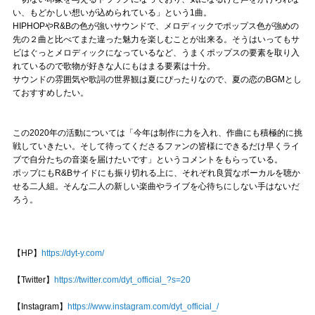
い、もどかしい想いが込められている」という1曲。
HIPHOPやR&Bの色が強いサウンドで、メロディックでポップス色が強めの
先の２曲と比べてまた違った魅力を楽しむことが出来る。そうはいってもサ
ビはぐっとメロディックになっているなど、うまくポップスの要素を取り入
れているので歌物が好きな人にもはまる要素は十分。
サウンドの雰囲気や歌詞の世界観は夏にぴったりなので、夏の恋のBGMとし
ておすすめしたい。
この2020年の活動については「今年は制作に力を入れ、作曲にも積極的に挑
戦していきたい。そして待ってくださるファンの皆様にできるだけ早くライ
ブで自分たちの音楽を届けたいです」というコメントをもらっている。
ポップにもR&Bサイドにも振り切れる上に、それぞれ良質なボーカルを聴か
せる二人組。そんな二人の新しい楽曲やライブを心待ちにしない手はないだ
ろう。
【HP】
https://dyt-y.com/
【Twitter】
https://twitter.com/dyt_official_?s=20
【Instagram】
https://www.instagram.com/dyt_official_/