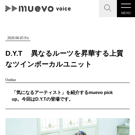
MENU
CLOSE
CLOSE
muevo media
記事を検索する
2020.06.05 Fri
"読者の声を形にする”音楽特化メディア
D.Y.T 異なるルーツを昇華する上質
なツインボーカルユニット
Outline
MENU
人気ワード
記事一覧
「気になるアーティスト」を紹介するmuevo pick
#男性SSW
#ポップス
#女性SSW
#ロック
up。今回はD.Y.Tの登場です。
プレスリリース一覧
#男性シンガー
#HR/HM
#女性シンガー
会社概要
#ヒップホップ
#男性シンガーグループ
#R&B/ソウル
お問い合わせ