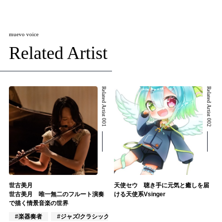
muevo voice
Related Artist
Related Artist 001
Related Artist 002
世古美月
天使セウ 聴き手に元気と癒しを届
世古美月 唯一無二のフルート演奏
ける天使系Vsinger
で描く情景音楽の世界
#楽器奏者
#ジャズ/クラシック