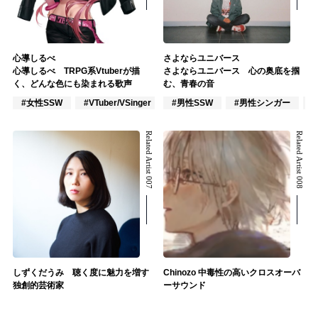
心導しるべ
さよならユニバース
心導しるべ TRPG系Vtuberが描
さよならユニバース 心の奥底を掴
く、どんな色にも染まれる歌声
む、青春の音
#女性SSW
#VTuber/VSinger
#男性SSW
#VOCALOID
#男性シンガー
Related Artist 007
Related Artist 008
しずくだうみ 聴く度に魅力を増す
Chinozo 中毒性の高いクロスオーバ
独創的芸術家
ーサウンド