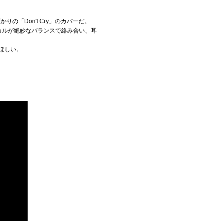
「Don't Cry」のカバーだ。
ーカルが絶妙なバランスで絡み合い、耳
ほしい。