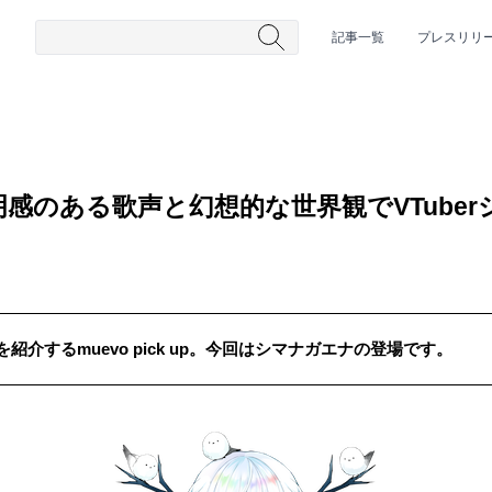
記事一覧
プレスリリ
感のある歌声と幻想的な世界観でVTube
介するmuevo pick up。今回はシマナガエナの登場です。
#HR/HM
#女性シンガー
#ヒップホップ
#男性シンガーグルー