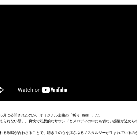
5月に公開されたのが、オリジナル楽曲の「祈り~inori~」だ。
えられない壁」。爽快で幻想的なサウンドとメロディの中にも切ない感情が込めら
れる歌唱が合わさることで、聴き手の心を揺さぶるノスタルジーが生まれているの