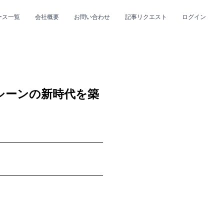
ース一覧
会社概要
お問い合わせ
記事リクエスト
ログイン
CLOSE
CLOSE
rシーンの新時代を築
プ
#R&B/ソウル