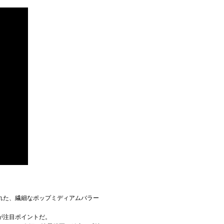
れた、繊細なポップミディアムバラー
が注目ポイントだ。