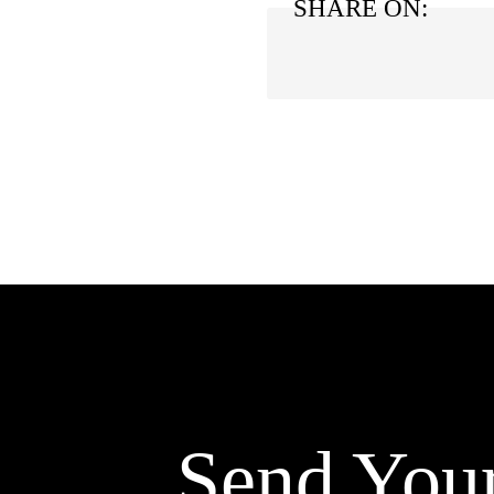
SHARE ON:
Send You