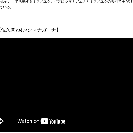
Tuberとして活動するミズノユク。作詞はシマナガエナとミズノユクの共同で手が
ている。
ry【佐久間ねむ×シマナガエナ】