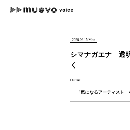
muevo media
記事を検索する
"読者の声を形にする”音楽特化メディア
2020.06.15 Mon
シマナガエナ 透明
く
人気ワード
Outline
MENU
「気になるアーティスト」を紹
#男性SSW
#ポップス
#女性SSW
#ロック
#男性シンガー
記事一覧
プレスリリース一覧
会社概要