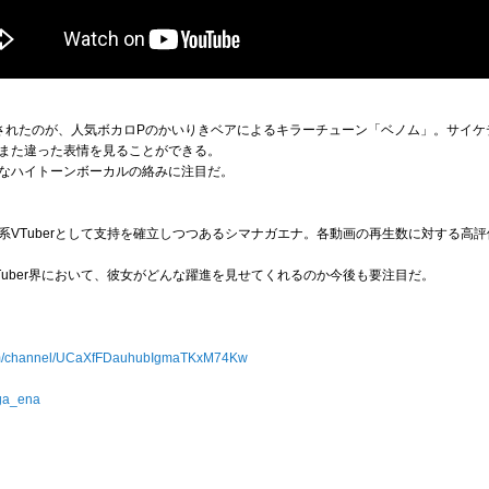
されたのが、人気ボカロPのかいりきベアによるキラーチューン「ベノム」。サイケ
また違った表情を見ることができる。
なハイトーンボーカルの絡みに注目だ。
系VTuberとして支持を確立しつつあるシマナガエナ。各動画の再生数に対する高
uber界において、彼女がどんな躍進を見せてくれるのか今後も要注目だ。
com/channel/UCaXfFDauhubIgmaTKxM74Kw
aga_ena