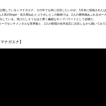
開しているシマナガエナ。その中でも特に注目したいのが、5月末に投稿されたばかりの
誇る人気VSinger・佐久間ねむとコラボしたこの動画では、2人の透明感あふれるボ
出している。溶けだしそうなほど儚く繊細なポップバラードとして必聴だ。
ガーリーでセンチメンタルな世界観と、2人の歌唱の化学反応に注目しながら聴いてみて
シマナガエナ】