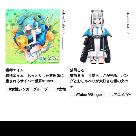
Related Artist 007
Related Artist 008
猫稀エイム
猫熊るる
猫稀エイム おっとりした雰囲気に
猫熊るる 可愛らしさが光る、パン
癒されるサイバー猫系Vtuber
ダとおしゃべりが大好きな猫の女の
子
#女性シンガーグループ
#女性アイドル
#VTuber/VSinger
#VTuber/VSinger
#アニメ/ゲー