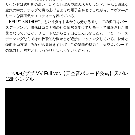
サウンドは透明度の高い、いうなれば天空感のあるサウンド。そんな綺麗な
空気の中に、ポップで跳ね上げるような電子音をまぶしながら、エヴァ―グ
リーンな雰囲気のメロディーを奏でている。
「HAPPY BIRTHDAY」というタイトルからも分かる通り、この楽曲はバー
スデーソング。映像はコロナ禍の社会情勢を受けてリモートで撮影された映
像となっているが、リモートだからこそ出るほんわかしたムードと、バース
デーソングならではの牧歌的な温かさが絶妙にマッチングしている。映像と
楽曲を両方楽しみながら見聴きすれば、この楽曲の魅力も、天空音パレード
の魅力も、両方ともしっかりと伝わっていくだろう。
・ベルゼブブ MV Full ver.【天空音パレード公式】天パレ
12thシングル