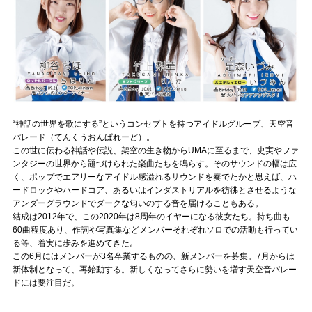
記事リクエスト
ログイン
LINK
muevoクラウドファンディング
“神話の世界を歌にする”というコンセプトを持つアイドルグループ、天空音
パレード（てんくうおんぱれーど）。
この世に伝わる神話や伝説、架空の生き物からUMAに至るまで、史実やファ
muevoコミュニティ
ンタジーの世界から題づけられた楽曲たちを鳴らす。そのサウンドの幅は広
く、ポップでエアリーなアイドル感溢れるサウンドを奏でたかと思えば、ハ
ぶいクラ！by muevo
ードロックやハードコア、あるいはインダストリアルを彷彿とさせるような
アンダーグラウンドでダークな匂いのする音を届けることもある。
ぶいコミュ！by muevo
結成は2012年で、この2020年は8周年のイヤーになる彼女たち。持ち曲も
60曲程度あり、作詞や写真集などメンバーそれぞれソロでの活動も行ってい
ぶいマガ！ by muevo
る等、着実に歩みを進めてきた。
この6月にはメンバーが3名卒業するものの、新メンバーを募集。7月からは
新体制となって、再始動する。新しくなってさらに勢いを増す天空音パレー
ドには要注目だ。
Follow us