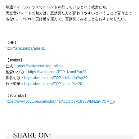
毎週アイドルテラスでイベントを行っているという彼女たち。
天空音パレードの魅力は、直接見た方が伝わりやすいということは言うまで
もない。いずれ一度は足を運んで、直接見てみることをおすすめしたい。
【HP】
http://tenkuonparade.jp/
【Twitter】
公式：
https://twitter.com/top_official_
足森いづみ：
https://twitter.com/TOP_izumi?s=20
柳谷ちほ：
https://twitter.com/TOP_chihorin?s=20
竹上梨華：
https://twitter.com/TOP_rinka?s=20
【YouTube】
https://www.youtube.com/channel/UC3tp3Vx833WbHZin-VSMf_g
SHARE ON: