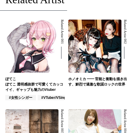
Related Artist 001
Related Artist 002
ぽてこ
ホノオミカ ━━ 官能と衝動を描き出
ぽてこ 透明感抜群で可愛くてカッコ
す、鮮烈で過激な歌謡ロックの世界
イイ、ギャップも魅力のVtuber
#女性シンガー
#VTuber/VSinger
#ポップス
Related Artist 003
Related Artist 004