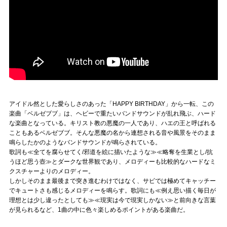
アイドル然とした愛らしさのあった「HAPPY BIRTHDAY」から一転、この
楽曲「ベルゼブブ」は、ヘビーで重たいバンドサウンドが乱れ飛ぶ、ハード
な楽曲となっている。キリスト教の悪魔の一人であり、ハエの王と呼ばれる
こともあるベルゼブブ。そんな悪魔の名から連想される音や風景をそのまま
鳴らしたかのようなバンドサウンドが鳴らされている。
歌詞も≪全てを腐らせてく/邪道を絵に描いたような≫≪略奪を生業とし/抗
うほど思う壺≫とダークな世界観であり、メロディーも比較的なハードなミ
クスチャーよりのメロディー。
しかしそのまま最後まで突き進むわけではなく、サビでは極めてキャッチー
でキュートさも感じるメロディーを鳴らす。歌詞にも≪例え思い描く毎日が
理想とは少し違ったとしても≫≪現実は今で現実しかない≫と前向きな言葉
が見られるなど、1曲の中に色々楽しめるポイントがある楽曲だ。