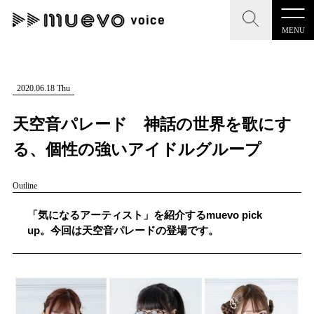
MENU
CLOSE
CLOSE
muevo media
記事を検索する
2020.06.18 Thu
"読者の声を形にする”音楽特化メディア
天空音パレード 神話の世界を歌にす
る、個性の強いアイドルグループ
Outline
MENU
人気ワード
記事一覧
「気になるアーティスト」を紹介するmuevo pick
#男性SSW
#ポップス
#女性SSW
#ロック
up。今回は天空音パレードの登場です。
プレスリリース一覧
#男性シンガー
#HR/HM
#女性シンガー
会社概要
#ヒップホップ
#男性シンガーグループ
#R&B/ソウル
お問い合わせ