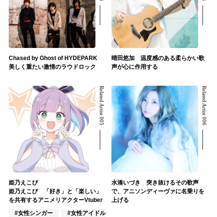
Chased by Ghost of HYDEPARK
晴田悠加 温度感のある柔らかい歌
美しく重たい激情のラウドロック
声が心に作用する
Related Artist 005
Related Artist 006
姫乃えこぴ
水湊いづき 突き抜けるその歌声
姫乃えこぴ 「好き」と「楽しい」
で、アニソンディーヴァに名乗りを
を共有するアニメリアクターVtuber
上げる
#女性シンガー
#女性アイドル
#VTuber/VSinger