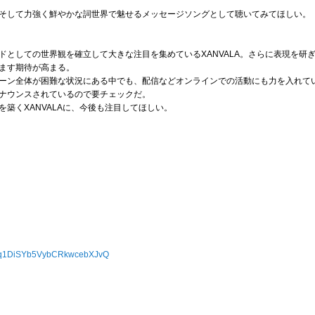
そして力強く鮮やかな詞世界で魅せるメッセージソングとして聴いてみてほしい。
ドとしての世界観を確立して大きな注目を集めているXANVALA。さらに表現を研
ます期待が高まる。
ーン全体が困難な状況にある中でも、配信などオンラインでの活動にも力を入れて
ナウンスされているので要チェックだ。
築くXANVALAに、今後も注目してほしい。
/UCq1DiSYb5VybCRkwcebXJvQ