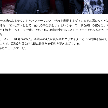
一体感のあるサウンドとパフォーマンスでそれを表現するヴィジュアル系ロックバンド
持ち、コンセプトとして「乱れる事は美しい」というキーワードを掲げる彼らは、20
N -警告色と下極上-」をもって始動。それぞれの楽曲の中にあるストーリーとそれを鮮や
た。
t.宗馬、Ba.70.、Dr.知哉の5人。楽器隊の4人全員が楽曲クリエイターという特徴を活
ことで、活動1年目ながら既に確固たる個性を築き上げている。
目のニューカマーだ。