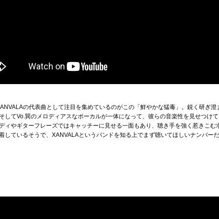
XANVALAの代表曲として注目を集めているのがこの「鮮やかな猛毒」。鋭く研ぎ
そしてVo.巽のメロディアスなボーカルが一体になって、彼らの音楽性を見せつけ
ディやギターフレーズではキャッチーに見せる一面もあり、聴き手を強く惹きこむ
着しているそうで、XANVALAというバンドを知る上でまず聴いてほしいナンバー