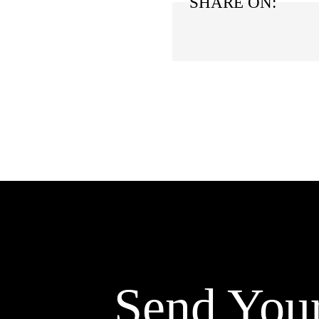
SHARE ON:
Send You