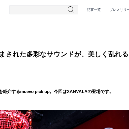
記事一覧
プレスリリ
ぎ澄まされた多彩なサウンドが、美しく乱れ
するmuevo pick up。今回はXANVALAの登場です。
#HR/HM
#女性シンガー
#ヒップホップ
#男性シンガーグルー