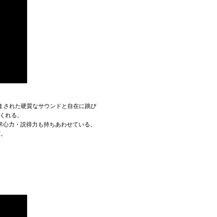
澄まされた硬質なサウンドと自在に跳び
てくれる。
求心力・説得力も持ちあわせている。
だ。