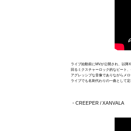
ライブ始動前にMVが公開され、以降
回るミクスチャーロック的なビート、
アグレッシブな音像でありながらメロ
ライブでも名刺代わりの一曲として定
・CREEPER / XANVALA