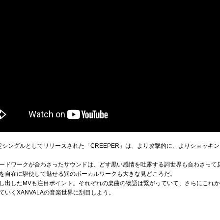
限定シングルとしてリリースされた「CREEPER」は、より攻撃的に、よりショッ
ードワークが合わさったサウンドは、どす黒い感情を吐露する詞世界も合わさって
を自在に駆使して魅せる巽のボーカルワークも大きな見どころだ。
し出したMVも注目ポイント。それぞれの楽曲の物語は繋がっていて、さらにこれ
いくXANVALAの音楽世界に刮目しよう。