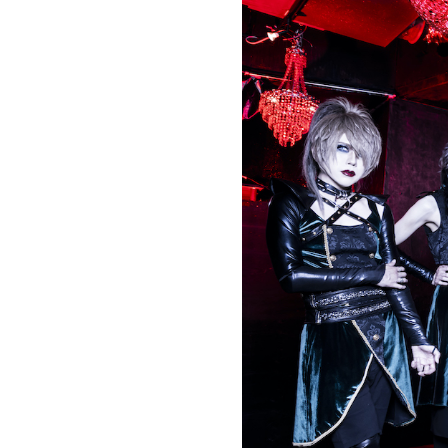
お問い合わせ
記事リクエスト
ログイン
LINK
muevoクラウドファンディング
muevoコミュニティ
ぶいクラ！by muevo
ぶいコミュ！by muevo
ぶいマガ！ by muevo
Follow us