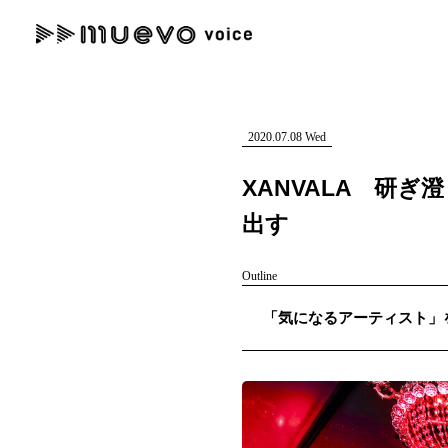
muevo media
記事を検索する
"読者の声を形にする”音楽特化メディア
2020.07.08 Wed
XANVALA 研
出す
人気ワード
Outline
MENU
「気になるアーティスト」を紹介
#男性SSW
#ポップス
#女性SSW
#ロック
#男性シンガー
記事一覧
プレスリリース一覧
会社概要