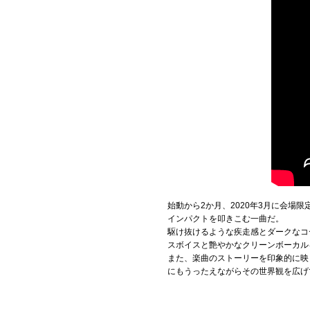
始動から2か月、2020年3月に会場
インパクトを叩きこむ一曲だ。
駆け抜けるような疾走感とダークなコ
スボイスと艶やかなクリーンボーカル
また、楽曲のストーリーを印象的に映
にもうったえながらその世界観を広げて