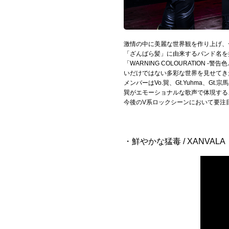
Official SNS
激情の中に美麗な世界観を作り上げ、
「ざんばら髪」に由来するバンド名を
「WARNING COLOURATIO
いだけではない多彩な世界を見せてき
メンバーはVo.巽、Gt.Yuhma、G
巽がエモーショナルな歌声で体現する
今後のV系ロックシーンにおいて要注
・鮮やかな猛毒 / XANVALA