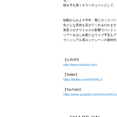
る。
聴き手を貫くキラーチューンとして、
始動からおよそ半年、既にロックバン
先どんな景色を見せてくれるのかます
新型コロナウイルスの影響でバンドシ
ツアーをはじめ新たなライブ予定もア
ヴィジュアル系ロックシーンの新時代を
【公式HP】
http://www.xanvala.com/
【Twitter】
https://twitter.com/XANVALA
【YouTube】
https://www.youtube.com/channel