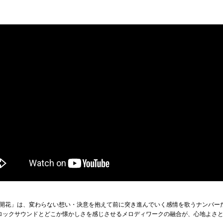
開花」は、変わらない想い・決意を抱えて前に突き進んでいく感情を歌うナンバー
ドなロックサウンドとどこか懐かしさを感じさせるメロディワークの融合が、心地よさ