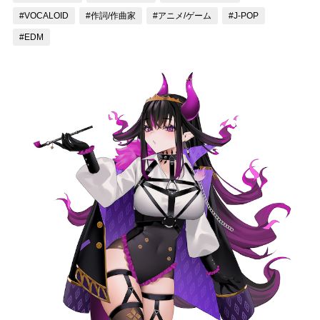
#VOCALOID
#作詞/作曲家
#アニメ/ゲーム
#J-POP
記事リクエスト
#EDM
ログイン
LINK
muevoクラウドファンディング
muevoコミュニティ
ぶいクラ！by muevo
ぶいコミュ！by muevo
ぶいマガ！ by muevo
Follow us