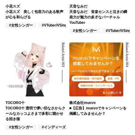
小花スズ
天音なみだ
小花スズ 美しく包容力のある歌声
天音なみだ 音楽センスと泣きの瞬
が心を和らげる
発力が魅力の多才なバーチャル
YouTuber
#女性シンガー
#VTuber/VSinger
#アニメ/ゲーム
#女性シンガー
#VTuber/VSinger
Related Artist 003
Related Artist 004
TOCORO十
株式会社muevo
TOCORO十 透明で儚い切なさからク
■【広告】muevoでキャンペーンを
ールなカッコよさまで多彩に聴かせ
掲載してみませんか？
る招き猫
#女性シンガー
#インディーズ
#VTuber/VSinger