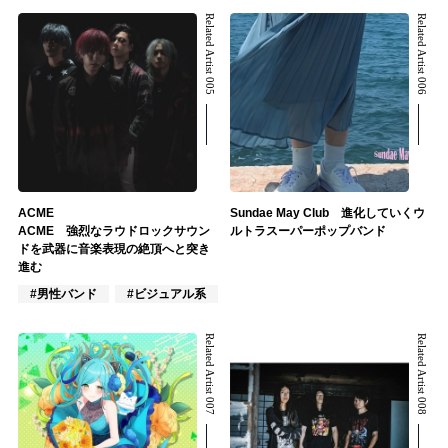
Related Artist 005
Related Artist 006
ACME
Sundae May Club 進化していくウ
ACME 強烈なラウドロックサウン
ルトラスーパーポップバンド
ドを武器に音楽表現の絶頂へと突き
進む
#男性バンド
#ビジュアル系
#ロック
Related Artist 007
Related Artist 008