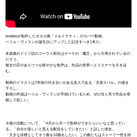
wotakuが制作したボカロ曲「イルミナティ」のカバー動画。
ベリル・ヴィランが誕生日にアップした記念すべき1本だ。
本楽曲のドイツ語のコーラス部分はゲーテの「魔王」から引用されているの
だそう。
彼女の芯のありつつも軽やかな歌声は、作品の世界へとリスナーを引き込
む。
動画のイラストは7年程の付き合いがある友人である「天原スバル」の描き
下ろし。
動画の作成はベリル・ヴィランが手掛けているため、ぜひ目と耳で作品を堪
能して欲しい。
今後の活動について、「4月から月一で歌枠ができたらいいなと思ってい
る」「自分が楽しいと思える配信をしていきたい」と話した彼女。
「大きな目標としてオリ曲を10曲出したい。この曲たちはストーリー性を持