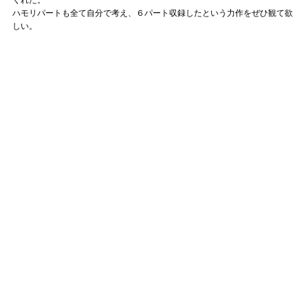
ハモリパートも全て自分で考え、６パート収録したという力作をぜひ観て欲
しい。