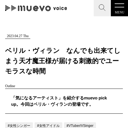
MENU
CLOSE
CLOSE
muevo media
記事を検索する
2023.04.27 Thu
"読者の声を形にする”音楽特化メディア
ベリル・ヴィラン なんでも出来てし
まう天才魔王様が届ける刺激的でユー
モラスな時間
MENU
人気ワード
Outline
記事一覧
#男性SSW
#ポップス
#女性SSW
#ロック
「気になるアーティスト」を紹介するmuevo pick
プレスリリース一覧
#男性シンガー
#HR/HM
#女性シンガー
up。今回はベリル・ヴィランの登場です。
会社概要
#ヒップホップ
#男性シンガーグループ
#R&B/ソウル
お問い合わせ
#女性シンガー
#女性アイドル
#VTuber/VSinger