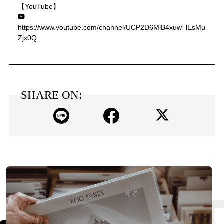
【YouTube】
https://www.youtube.com/channel/UCP2D6MlB4xuw_lEsMu
Zjx0Q
SHARE ON: