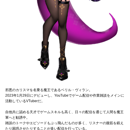
Official SNS
邪悪のカリスマを名乗る魔王であるベリル・ヴィラン。
2023年1月29日にデビューし、YouTubeでゲーム配信や作業雑談をメインに
活動しているVTuberだ。
自他共に認める天才でゲームスキルも高く、日々の配信を通じて人間を魔王
軍へと勧誘中。
雑談のトークやエピソードもぶっ飛んだものが多く、リスナーの腹筋を鍛え
たり困惑させたりすることが多い配信を行っている。