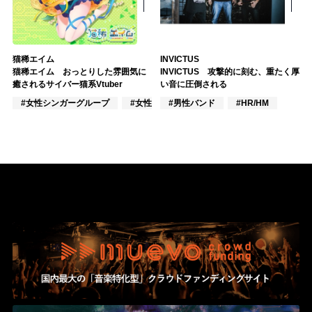
猫稀エイム
INVICTUS
猫稀エイム おっとりした雰囲気に
INVICTUS 攻撃的に刻む、重たく厚
癒されるサイバー猫系Vtuber
い音に圧倒される
#女性シンガーグループ
#女性アイドル
#男性バンド
#VTuber/VSinger
#HR/HM