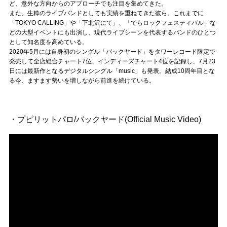
Official SNS
ど、意外な方向からのアプローチでも注目を集めてきた。
また、生粋のライブバンドとしても実績を重ねてきた彼ら。これまでに
「TOKYO CALLING」や「下北沢にて」、「でらロックフェスティバル」な
どの大型イベントにも出演し、現代ライブシーンを代表するバンドのひとつ
として知名度を高めている。
2020年5月には自身初のシングル「バックヤード」をタワーレコード限定で
発売して全店総合チャート7位、インディーズチャート4位を記録し、7月23
日には最新作となるデジタルシングル「music」も発表。結成10周年目とな
る今、ますます勢いを増しながら前進を続けている。
・プピリットパロ/バックヤード(Official Music Video)