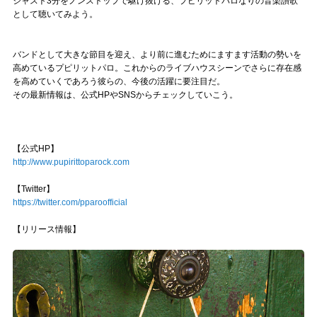
ジャスト3分をノンストップで駆け抜ける、プピリットパロなりの音楽讃歌
として聴いてみよう。
バンドとして大きな節目を迎え、より前に進むためにますます活動の勢いを
高めているプピリットパロ。これからのライブハウスシーンでさらに存在感
を高めていくであろう彼らの、今後の活躍に要注目だ。
その最新情報は、公式HPやSNSからチェックしていこう。
【公式HP】
http://www.pupirittoparock.com
【Twitter】
https://twitter.com/pparoofficial
【リリース情報】