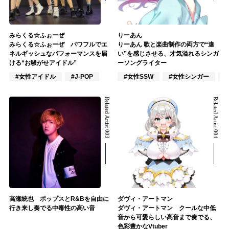
みらくる☆ふぉーぜ
りーあん
みらくる☆ふぉーぜ パワフルでエ
りーあん 歌と楽曲制作の両方で“違
ネルギッシュなパフォーマンスを届
い”を感じさせる、才気溢れるシンガ
ける“お騒がせアイドル”
ーソングライター
#女性アイドル
#J-POP
#女性SSW
#女性シンガー
Related Artist 003
Related Artist 004
高瀬統也 ポップスとR&Bを自由に
ダヴィ・アートマン
行き来し奏でる中毒性の高い音
ダヴィ・アートマン クールな中低
音から可愛らしい高音まで奏でる、
色彩豊かなVtuber