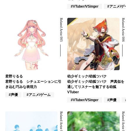
#VTuber/VSinger
#アニメ/ゲー
Related Artist 005
Related Artist 006
君野りるる
幼少ギミック/幼狐ツバク
君野りるる シチュエーションに引
幼少ギミック/幼狐ツバク 声真似を
き込む巧みな表現力
通してリスナーを魅了する幼狐
VTuber
#声優
#アニメ/ゲーム
#VTuber/VSinger
#声優
#
Related Artist 007
Related Artist 008