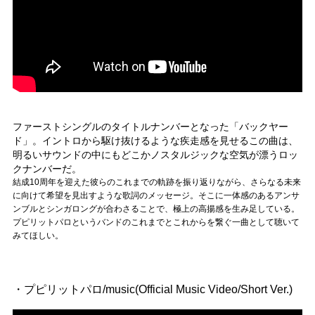
ファーストシングルのタイトルナンバーとなった「バックヤー
ド」。イントロから駆け抜けるような疾走感を見せるこの曲は、
明るいサウンドの中にもどこかノスタルジックな空気が漂うロッ
クナンバーだ。
結成10周年を迎えた彼らのこれまでの軌跡を振り返りながら、さらなる未来
に向けて希望を見出すような歌詞のメッセージ。そこに一体感のあるアンサ
ンブルとシンガロングが合わさることで、極上の高揚感を生み足している。
プピリットパロというバンドのこれまでとこれからを繋ぐ一曲として聴いて
みてほしい。
・プピリットパロ/music(Official Music Video/Short Ver.)