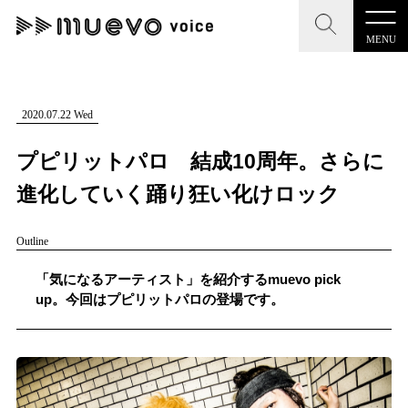
MENU
CLOSE
CLOSE
muevo media
記事を検索する
2020.07.22 Wed
"読者の声を形にする”音楽特化メディア
プピリットパロ 結成10周年。さらに
進化していく踊り狂い化けロック
Outline
MENU
人気ワード
記事一覧
「気になるアーティスト」を紹介するmuevo pick
#男性SSW
#ポップス
#女性SSW
#ロック
up。今回はプピリットパロの登場です。
プレスリリース一覧
#男性シンガー
#HR/HM
#女性シンガー
会社概要
#ヒップホップ
#男性シンガーグループ
#R&B/ソウル
お問い合わせ