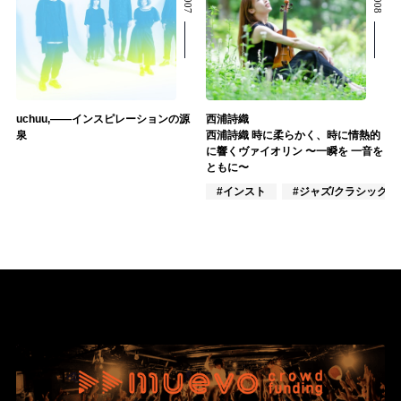
uchuu,――インスピレーションの源
西浦詩織
泉
西浦詩織 時に柔らかく、時に情熱的
に響くヴァイオリン 〜一瞬を 一音を
ともに〜
#インスト
#ジャズ/クラシック奏