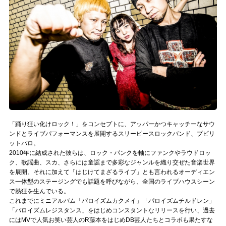
記事リクエスト
ログイン
LINK
muevoクラウドファンディング
muevoコミュニティ
「踊り狂い化けロック！」をコンセプトに、アッパーかつキャッチーなサウ
ぶいクラ！by muevo
ンドとライブパフォーマンスを展開するスリーピースロックバンド、プピリ
ットパロ。
ぶいコミュ！by muevo
2010年に結成された彼らは、ロック・パンクを軸にファンクやラウドロッ
ク、歌謡曲、スカ、さらには童謡まで多彩なジャンルを織り交ぜた音楽世界
を展開。それに加えて「はじけてまざるライブ」とも言われるオーディエン
ぶいマガ！ by muevo
ス一体型のステージングでも話題を呼びながら、全国のライブハウスシーン
で熱狂を生んでいる。
これまでにミニアルバム「パロイズムカクメイ」「パロイズムチルドレン」
Follow us
「パロイズムレジスタンス」をはじめコンスタントなリリースを行い、過去
にはMVで人気お笑い芸人のR藤本をはじめDB芸人たちとコラボも果たすな