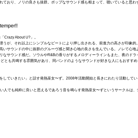
れており、ノリの良さも抜群。ポップなサウンド感も相まって、聴いていると思わ
temper!!
「Crazy About U?」。
漂うが、それ以上にシンプルなビートにより押し出される、前進力の高さが印象的
高いサウンドの中に抜群のグルーヴ感と聞き心地の良さを生んでいる。ノレて心地
リなサウンド感だ。ソウルやR&Bの香りがするメロディーラインもまた、夜のドラ
RUPなどとも共鳴する雰囲気があり、同バンドのようなサウンドが好きな人にもおすす
をしていきたい」と話す発熱巫女〜ず。2008年活動開始と長きにわたり活動して
からない人でも純粋に良いと思えるであろう音を鳴らす発熱巫女〜ずというサークルは