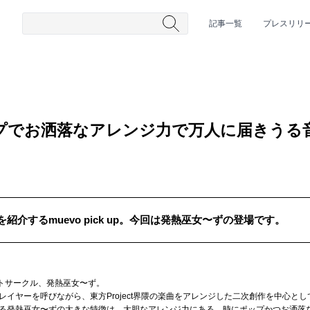
記事一覧
プレスリリ
ップでお洒落なアレンジ力で万人に届きうる
介するmuevo pick up。今回は発熱巫女〜ずの登場です。
#HR/HM
#女性シンガー
#ヒップホップ
#男性シンガーグルー
ェクトサークル、発熱巫女〜ず。
イヤーを呼びながら、東方Project界隈の楽曲をアレンジした二次創作を中心とし
る発熱巫女〜ずの大きな特徴は、大胆なアレンジ力にある。時にポップかつお洒落