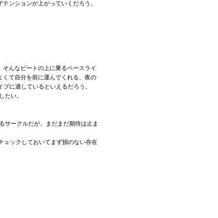
ずテンションが上がっていくだろう。
。そんなビートの上に乗るベースライ
よくて自分を前に運んでくれる、夜の
イブに適しているといえるだろう。
めしたい。
いるサークルだが、まだまだ期待は止ま
、チェックしておいてまず損のない存在