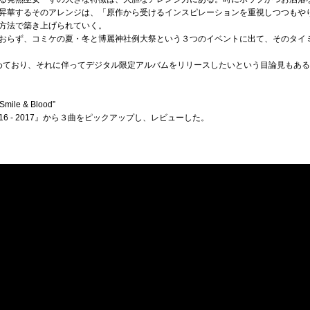
昇華するそのアレンジは、「原作から受けるインスピレーションを重視しつつもや
方法で築き上げられていく。
おらず、コミケの夏・冬と博麗神社例大祭という３つのイベントに出て、そのタイ
めており、それに伴ってデジタル限定アルバムをリリースしたいという目論見もあ
e & Blood”
lection 2016 - 2017』から３曲をピックアップし、レビューした。