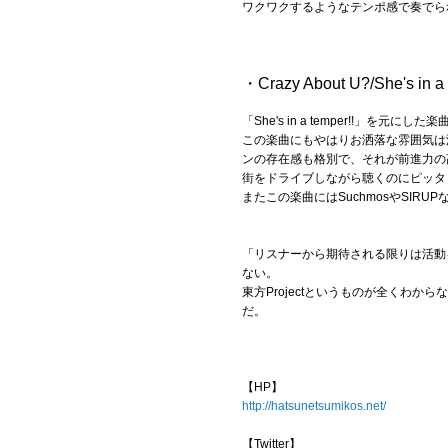
ワクワクするようなテンポ感で奏でら
・Crazy About U?/She's in a 
「She's in a temper!!」を元にした楽曲
この楽曲にもやはりお洒落な雰囲気は
ンの存在感も格別で、それが前進力の
街をドライブしながら聴くのにピッタ
またこの楽曲にはSuchmosやSI
「リスナーから期待される限りは活動
ない。
東方Projectというものが全くわ
だ。
【HP】
http://hatsunetsumikos.net/
【Twitter】