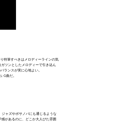
より特筆すべきはメロディーラインの気
半部分はガツンとしたメロディーで引き込ん
。そのバランスが実に心地よい。
い1曲だ。
。ジャズやボサノバにも通じるような
P感があるのに、どこか大人びた雰囲