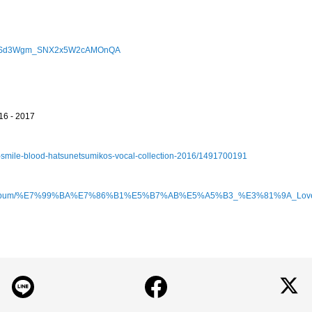
l/UCSd3Wgm_SNX2x5W2cAMOnQA
16 - 2017
ve-smile-blood-hatsunetsumikos-vocal-collection-2016/1491700191
/music/album/%E7%99%BA%E7%86%B1%E5%B7%AB%E5%A5%B3_%E3%81%9A_Love_S