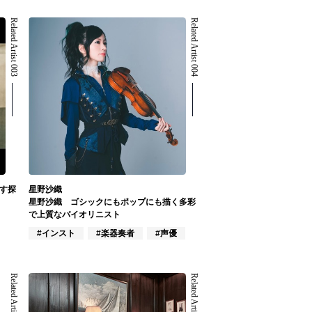
Related Artist 003
Related Artist 004
らす探
星野沙織
星野沙織 ゴシックにもポップにも描く多彩
で上質なバイオリニスト
#インスト
#楽器奏者
#声優
Related Artist 007
Related Artist 008