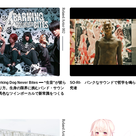
Related Artist 002
rking Dog Never Bites ━━ “生音”が彼ら
SO-RI- パンクなサウンドで哲学を鳴
り方。生身の限界に挑むバンド・サウン
究者
異色なツインボーカルで新常識をつくる
Related Artist 006