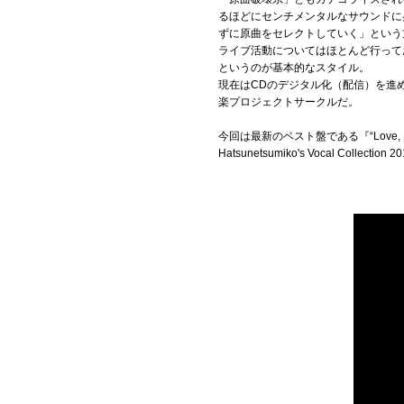
お問い合わせ
るほどにセンチメンタルなサウンドに
ずに原曲をセレクトしていく」という
ライブ活動についてはほとんど行って
記事リクエスト
というのが基本的なスタイル。
現在はCDのデジタル化（配信）を進
ログイン
楽プロジェクトサークルだ。
今回は最新のベスト盤である『“Love, Smil
Hatsunetsumiko's Vocal Col
LINK
muevoクラウドファンディング
muevoコミュニティ
ぶいクラ！by muevo
ぶいコミュ！by muevo
ぶいマガ！ by muevo
Follow us