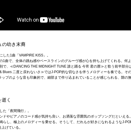
ペシュの幼き末裔
1曲「VAMPIRE KISS」。
の1曲で、全体の跳ね感やベースラインのグルーヴ感が心を持ち上げてくれる。何
≪DANCING THE MIDNIGHT TUNE 誰と踊る 今宵 君の唇≫と歌う前
t & Blues 二度と戻れないさ≫ではJ-POP的な切なさを伴うメロディーを奏でる
ラップのような音も印象的で、細部まで作り込まれていることが感じられる、隙の無
を逝く
した「夜間飛行」。
ンドやピアノのコード感が気持ち良い、お洒落な雰囲気のポップソングだといえる
鳴らし、極上のメロディーを乗せる。そうして、だれもが好きになれるようなJ-PO
仕上げている。