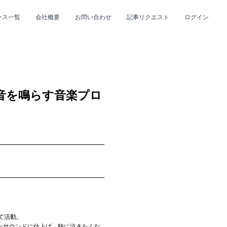
ース一覧
会社概要
お問い合わせ
記事リクエスト
ログイン
CLOSE
CLOSE
音を鳴らす音楽プロ
プ
#R&B/ソウル
て活動。
なサウンドに仕上げ、時に泣きたくな