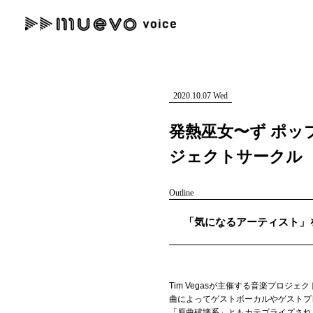
muevo media
記事を検索する
"読者の声を形にする”音楽特化メディア
2020.10.07 Wed
発熱巫女〜ず ポ
ジェクトサークル
人気ワード
Outline
MENU
「気になるアーティスト」を紹
#男性SSW
#ポップス
#女性SSW
#ロック
#男性シンガー
記事一覧
プレスリリース一覧
Tim Vegasが主催する音楽プロジ
会社概要
曲によってゲストボーカルやゲストプレ
「原曲破壊系」ともカテゴライズされ