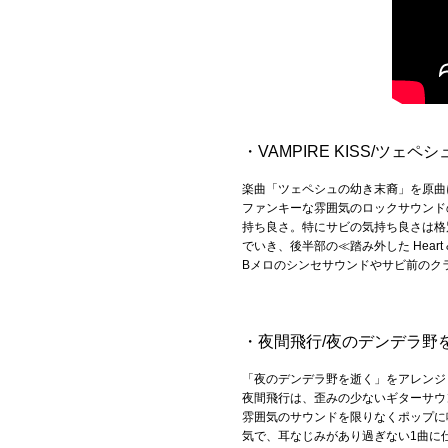
Official SNS
・VAMPIRE KISS/ツェ
楽曲「ツェペシュの幼き末裔」を原曲にした
ファンキーな雰囲気のロックサウンド
持ち良さ。特にサビの気持ち良さは格別で、
でいき、後半部の≪踏み外した Hear
Bメロのシンセサウンドやサビ前のク
・夜間飛行/夜のデンデラ野
「夜のデンデラ野を逝く」をアレンジ
夜間飛行は、歪みの少ないギターサウ
雰囲気のサウンドを限りなくポップに
気で、耳なじみがあり過ぎない1曲に