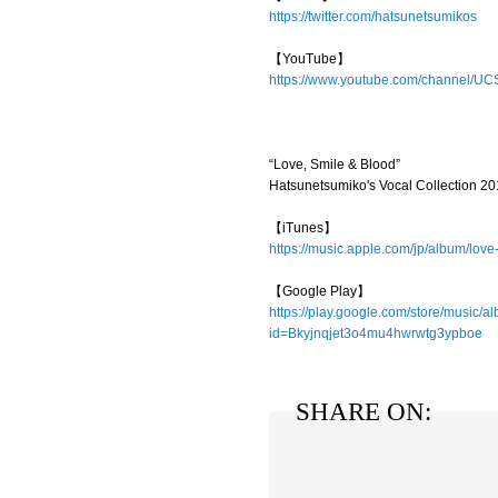
https://twitter.com/hatsunetsumikos
【YouTube】
https://www.youtube.com/channe
“Love, Smile & Blood”
Hatsunetsumiko's Vocal Collection 20
【iTunes】
https://music.apple.com/jp/album/lo
【Google Play】
https://play.google.com/store
id=Bkyjnqjet3o4mu4hwrwtg3ypboe
SHARE ON: