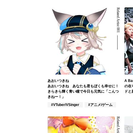
Related Artist 001
あおいつきね
A Ba
あおいつきね あなたも君もぼくも幸せに！
の在
きらきら輝く青い瞳で今日も元気に「こんつ
ドと
きねー！」
#VTuber/VSinger
#アニメ/ゲーム
Related Artist 005