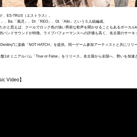
、ES-TRUS（エストラス）。
き」、Ba.「風児」、Dr.「REO」、Gt.「Aito」という５人組編成。
たかと思えば、クールでロック色の強い男前な歌声を聞かせることもあるボーカルky
的バンドサウンドが特徴。ライブパフォーマンスへの評価も高く、名古屋のサーキ
ing Destiny"に楽曲「NOT HATCH」を提供。同一ゲーム参加アーティストと共
1st ミニアルバム「True or False」をリリース。名古屋から全国へ、勢いを加
ic Video】