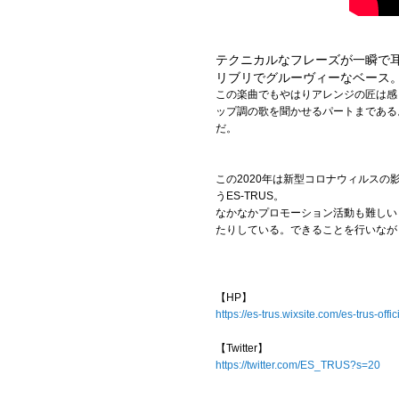
テクニカルなフレーズが一瞬で
リブリでグルーヴィーなベース
この楽曲でもやはりアレンジの匠は感
ップ調の歌を聞かせるパートまである
だ。
この2020年は新型コロナウィルス
うES-TRUS。
なかなかプロモーション活動も難しいとこ
たりしている。できることを行いなが
【HP】
https://es-trus.wixsite.com/es-trus-offic
【Twitter】
https://twitter.com/ES_TRUS?s=20