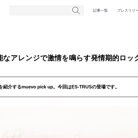
記事一覧
プレスリリ
測不能なアレンジで激情を鳴らす発情期的ロッ
するmuevo pick up。今回はES-TRUSの登場です。
#HR/HM
#女性シンガー
#ヒップホップ
#男性シンガーグルー