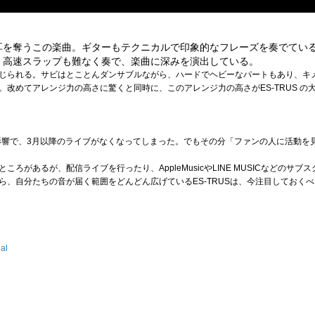
耳を奪うこの楽曲。ギターもテクニカルで印象的なフレーズを奏でてい
。高速スラップも難なく奏で、楽曲に深みを演出している。
じられる。サビはとことんダンサブルながら、ハードでヘビーなパートもあり、キ
。改めてアレンジ力の高さに驚くと同時に、このアレンジ力の高さがES-TRUS の
の影響で、3月以降のライブがなくなってしまった。でもその分「ファンの人に活動を
ろがあるが、配信ライブを行ったり、AppleMusicやLINE MUSICなどのサ
ら、自分たちの音が届く範囲をどんどん広げているES-TRUSは、今注目しておく
ial