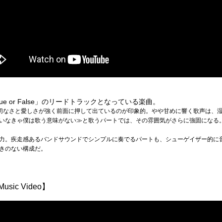
ue or False」のリードトラックとなっている楽曲。
声の切なさと愛しさが強く前面に押して出ているのが印象的。やや甘めに響く歌声は、
いなきゃ僕は歌う意味がない≫と歌うパートでは、その雰囲気がさらに強固になる
力。疾走感あるバンドサウンドでシンプルに奏でるパートも、シューゲイザー的に
きのない構成だ。
Music Video】