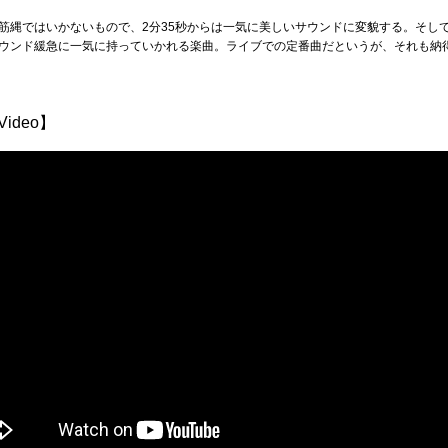
筋縄ではいかないもので、2分35秒からは一気に美しいサウンドに変貌する。そし
ウンド緩急に一気に持っていかれる楽曲。ライブでの定番曲だというが、それも納
 Video】