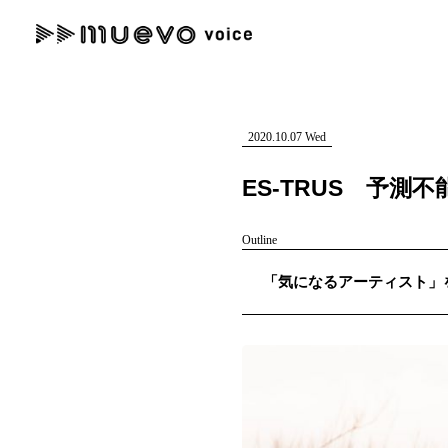
muevo media
記事を検索する
"読者の声を形にする”音楽特化メディア
2020.10.07 Wed
ES-TRUS 予
Outline
人気ワード
「気になるアーティスト」を紹介
MENU
#男性SSW
#ポップス
#女性SSW
#ロック
#男性シンガー
記事一覧
プレスリリース一覧
会社概要