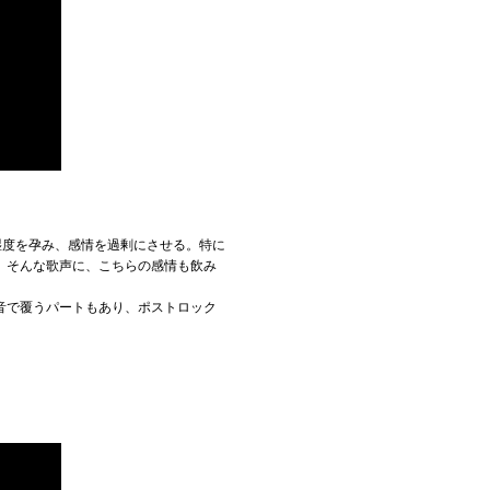
湿度を孕み、感情を過剰にさせる。特に
。そんな歌声に、こちらの感情も飲み
音で覆うパートもあり、ポストロック