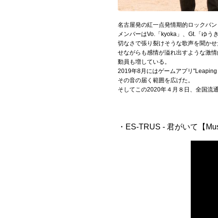
Official SNS
名古屋発の紅一点発情期的ロックバンド
メンバーはVo.「kyoka」、Gt.「ゆう
切なさで張り裂けそうな歌声を聞かせ
せながらも感情が溢れ出すような激情
動員も増している。
2019年8月にはゲームアプリ"Leap
その音の届く範囲を広げた。
そしてこの2020年４月８日、全国流通盤
・ES-TRUS - 君がいて【Mus