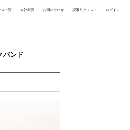
ース一覧
会社概要
お問い合わせ
記事リクエスト
ログイン
CLOSE
CLOSE
クバンド
プ
#R&B/ソウル