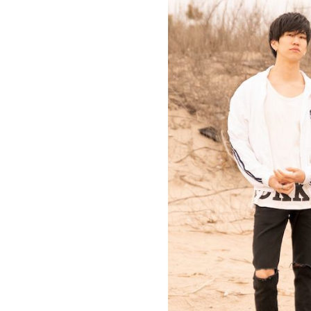
お問い合わせ
記事リクエスト
ログイン
LINK
muevoクラウドファンディング
muevoコミュニティ
ぶいクラ！by muevo
ぶいコミュ！by muevo
ぶいマガ！ by muevo
Follow us