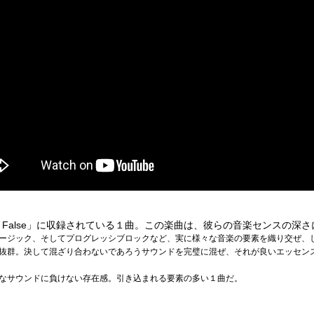
e or False」に収録されている１曲。この楽曲は、彼らの音楽センスの
ージック、そしてプログレッシブロックなど、実に様々な音楽の要素を織り交ぜ、
抜群。決して混ざり合わないであろうサウンドを完璧に混ぜ、それが良いエッセン
なサウンドに負けない存在感。引き込まれる要素の多い１曲だ。