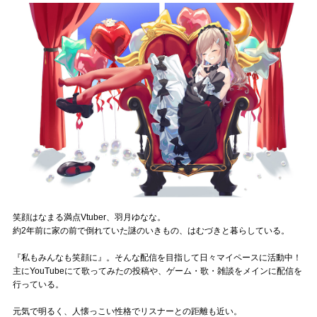
記事リクエスト
ログイン
LINK
muevoクラウドファンディング
muevoコミュニティ
ぶいクラ！by muevo
ぶいコミュ！by muevo
笑顔はなまる満点Vtuber、羽月ゆなな。
約2年前に家の前で倒れていた謎のいきもの、はむづきと暮らしている。
ぶいマガ！ by muevo
『私もみんなも笑顔に』。そんな配信を目指して日々マイペースに活動中！
主にYouTubeにて歌ってみたの投稿や、ゲーム・歌・雑談をメインに配信を
行っている。
Follow us
元気で明るく、人懐っこい性格でリスナーとの距離も近い。