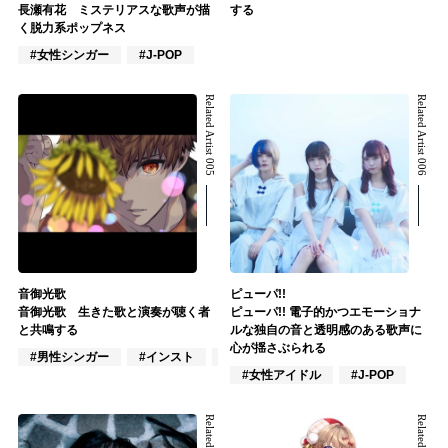
長瀬有花 ミステリアスな歌声が描
する
く脱力系ポップネス
#女性シンガー
#J-POP
Related Artist 005
Related Artist 006
音御光歌
ピューパ!!
音御光歌 生きた歌と演奏が聴く者
ピューパ!! 電子的かつエモーショナ
と共鳴する
ルな独自の音と透明感のある歌声に
心が揺さぶられる
#男性シンガー
#インスト
#VTuber/VSinger
#女性アイドル
#J-POP