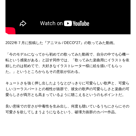
2022年７月に投稿した『アニマル / DECO*27』の歌ってみた動画。
「今のモデルになってから初めての歌ってみた動画で、自分の中でも心機一
転という感覚がある」と話す同作では、「歌ってみた楽曲用にイラストを依
頼したのは初めてで、大好きなイラストレーター様に絵を描いてもらっ
た。」というところからもその意欲が伝わる。
キュートさを強く押し出したようなとびっきりに可愛らしい歌声と、可愛ら
しいコーラスパートとの相性が抜群で、彼女の歌声の可愛らしさと楽曲の可
愛らしさが両方とも高まっているように聴こえるというのもポイントだ。
良い意味での甘さが中毒性を生み出し、何度も聴いているうちにさらにその
可愛さを欲してしまうようになるという、破壊力抜群のカバー作品。