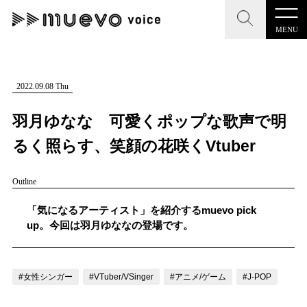
MENU
CLOSE
CLOSE
muevo media
記事を検索する
2022.09.08 Thu
"読者の声を形にする”音楽特化メディア
羽月ゆなな 可愛くポップな歌声で明
るく照らす、笑顔の花咲くVtuber
Outline
MENU
人気ワード
記事一覧
「気になるアーティスト」を紹介するmuevo pick
#男性SSW
#ポップス
#女性SSW
#ロック
up。今回は羽月ゆななの登場です。
プレスリリース一覧
#男性シンガー
#HR/HM
#女性シンガー
会社概要
#ヒップホップ
#男性シンガーグループ
#R&B/ソウル
#女性シンガー
#VTuber/VSinger
#アニメ/ゲーム
#J-POP
お問い合わせ