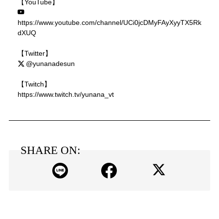
【YouTube】
https://www.youtube.com/channel/UCi0jcDMyFAyXyyTX5Rk
dXUQ
【Twitter】
@yunanadesun
【Twitch】
https://www.twitch.tv/yunana_vt
SHARE ON: