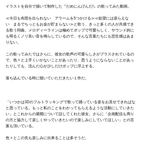
イラストを自分で描いて制作した『だめにんげんだ!』の歌ってみた動画。
≪今日も布団を出られない アラームを5つかける≫≪欲望には逆らえな
い まるでちっともお金が貯まらない≫と歌う、きっと多くの人が共感でき
る歌う同曲。メロディーラインは極めてポップで可愛らしく、サウンド的に
も明るくノリ良い音を鳴らしているので、そんな言葉たちにも悲壮感はあま
りない。
この歌ってみたではさらに、彼女の歌声の可愛らしさがプラスされているの
で、色々と上手くいかないことがあったり、思うようにならないことがあっ
たりしても、沈んだ心が少しだけポップに浮上する。
落ち込んでいる時に聴いていただきたい１作だ。
「いつかは3Dのフルトラッキングで歌って踊っている姿をお見せできればな
と思っている。もっと私のことをわかってもらえるような活動にしていきた
い」とこれからの展開について話してくれた彼女。さらに「企画配信も周り
の方と協力して楽しくやっていきたいので楽しみにしていてほしい」との言
葉も頂いている。
色々とこの先も楽しみに出来ることは多そうだ。