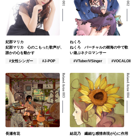
妃那マリカ
ねくろ
妃那マリカ 心のこもった歌声が、
ねくろ バーチャルの樹海の中で歌
誰かの心を動かす
い遊ぶネクロマンサー
#女性シンガー
#J-POP
#VTuber/VSinger
#VOCALOID
Related Artist 003
Related Artist 004
長瀬有花
結花乃 繊細な感情表現が心に作用