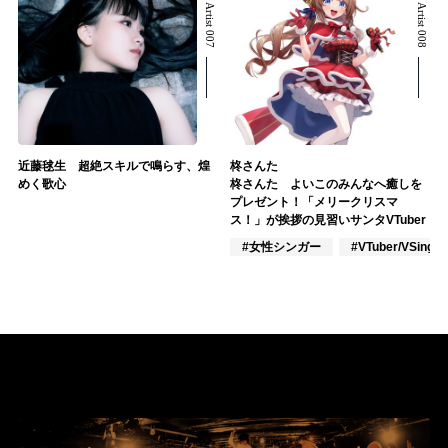
Related Artist 007
Related Artist 008
近藤毬生 超絶スキルで鳴らす、煌
柊さんた
めく歌心
柊さんた よいこのみんなへ癒しを
プレゼント！「メリークリスマ
ス！」が挨拶の見習いサンタVTuber
#女性シンガー
#VTuber/VSinger