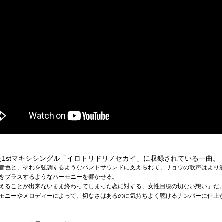
れた1stマキシシングル「イロトリドリノセカイ」に収録されている一曲。
音色と、それを強調するようなバンドサウンドに支えられて、リョウの歌声はより
をプラスするようなハーモニーを響かせる。
えることが出来ないまま終わってしまった恋に対する、女性目線の切ない想い」だ
モニーやメロディーによって、切なさはあるのに気持ちよく聴けるナンバーに仕上