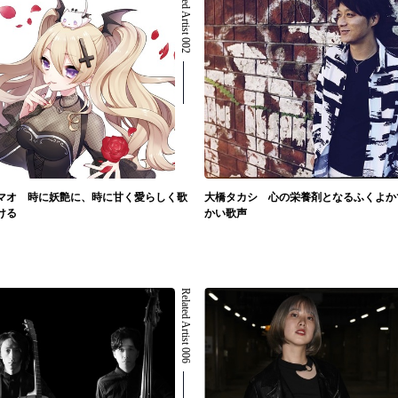
Related Artist 002
マオ 時に妖艶に、時に甘く愛らしく歌
大橋タカシ 心の栄養剤となるふくよか
ける
かい歌声
Related Artist 006