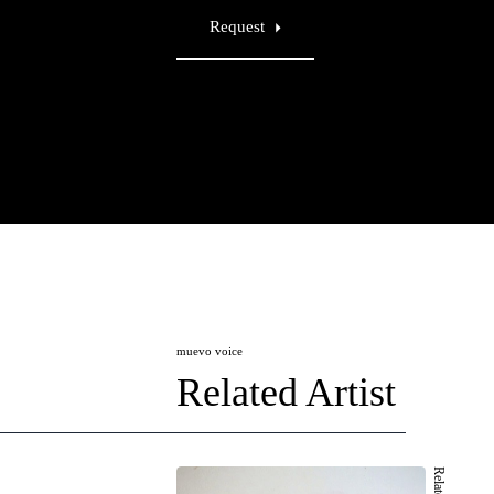
Request
muevo voice
Related Artist