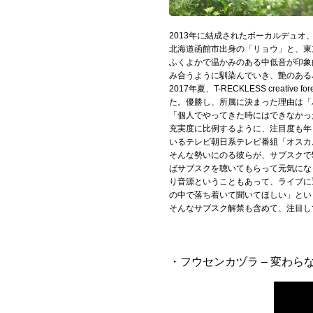
Official SNS
2013年に結成されたボーカルデュオ
北海道函館市出身の「リョウ」と、東
ふくよかで温かみのある中低音が印象
み合うように馴染んでいき、艶のある
2017年夏、T-RECKLESS cr
た。優勝し、所属に決まった理由は「
「個人でやってきた時にはできなかっ
充実度に比例するように、注目度も年
いるテレビ朝日系テレビ番組「オスカ
そんな勢いにのる彼らが、サブスクで
ばサブスクを聴いてもらって元気にな
り音源ということもあって、ライブに
の中で落ち着いて聞いてほしい」とい
そんなサブスク解禁も含めて、注目し
・フウセンカヅラ – 変わら