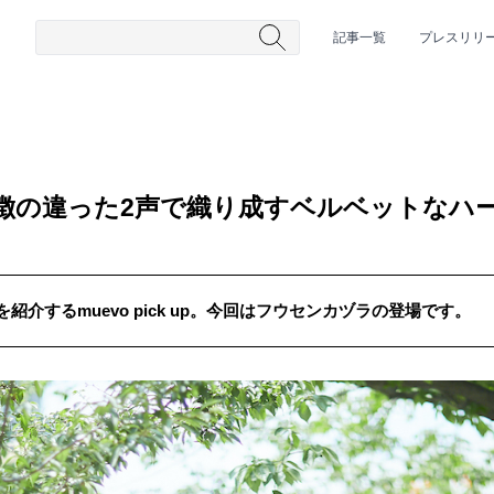
記事一覧
プレスリリ
徴の違った2声で織り成すベルベットなハ
介するmuevo pick up。今回はフウセンカヅラの登場です。
#HR/HM
#女性シンガー
#ヒップホップ
#男性シンガーグルー