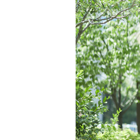
お問い合わせ
記事リクエスト
ログイン
LINK
muevoクラウドファンディング
muevoコミュニティ
ぶいクラ！by muevo
ぶいコミュ！by muevo
ぶいマガ！ by muevo
Follow us