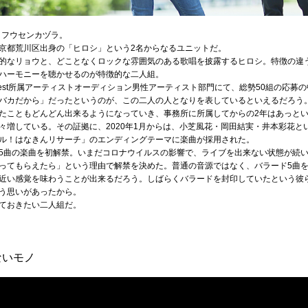
、フウセンカヅラ。
京都荒川区出身の「ヒロシ」という2名からなるユニットだ。
的なリョウと、どことなくロックな雰囲気のある歌唱を披露するヒロシ。特徴の違
ハーモニーを聴かせるのが特徴的な二人組。
eative forest所属アーティストオーディション男性アーティスト部門にて、総勢50組
バカだから」だったというのが、この二人の人となりを表しているといえるだろう
たこともどんどん出来るようになっていき、事務所に所属してからの2年はあっと
々増している。その証拠に、2020年1月からは、小芝風花・岡田結実・井本彩花と
ル！はなきんリサーチ」のエンディングテーマに楽曲が採用された。
5曲の楽曲を初解禁。いまだコロナウイルスの影響で、ライブを出来ない状態が続
ってもらえたら」という理由で解禁を決めた。普通の音源ではなく、バラード5曲
近い感覚を味わうことが出来るだろう。しばらくバラードを封印していたという彼
う思いがあったから。
ておきたい二人組だ。
ないモノ