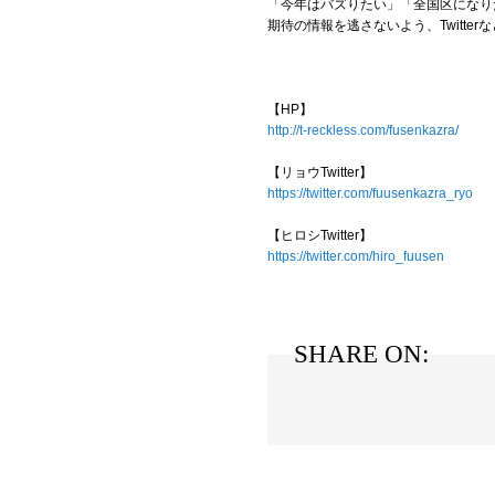
「今年はバズりたい」「全国区になり
期待の情報を逃さないよう、Twitt
【HP】
http://t-reckless.com/fusenkazra/
【リョウTwitter】
https://twitter.com/fuusenkazra_ryo
【ヒロシTwitter】
https://twitter.com/hiro_fuusen
SHARE ON: