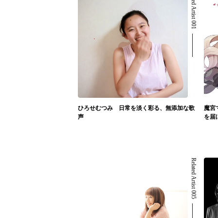
Related Artist 001
ひろせむつみ 日常を淡く彩る、無添加な歌
魔宮
声
を届
Related Artist 005