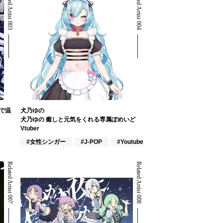
Related Artist 003
Related Artist 004
で温
犬乃ゆの
犬乃ゆの 癒しと元気をくれる専属ぽめいど
Vtuber
#女性シンガー
#J-POP
#Youtuber
Related Artist 007
Related Artist 008