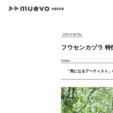
muevo media
記事を検索する
"読者の声を形にする”音楽特化メディア
2020.10.08 Thu
フウセンカヅラ 特
Outline
人気ワード
「気になるアーティスト」を紹
MENU
#男性SSW
#ポップス
#女性SSW
#ロック
#男性シンガー
記事一覧
プレスリリース一覧
会社概要