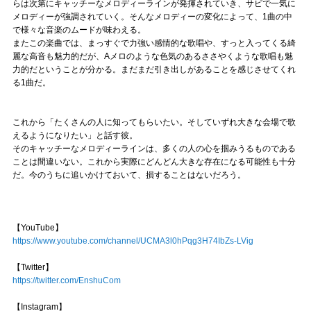
らは次第にキャッチーなメロディーラインが発揮されていき、サビで一気に
メロディーが強調されていく。そんなメロディーの変化によって、1曲の中
で様々な音楽のムードが味わえる。
またこの楽曲では、まっすぐで力強い感情的な歌唱や、すっと入ってくる綺
麗な高音も魅力的だが、Aメロのような色気のあるささやくような歌唱も魅
力的だということが分かる。まだまだ引き出しがあることを感じさせてくれ
る1曲だ。
これから「たくさんの人に知ってもらいたい。そしていずれ大きな会場で歌
えるようになりたい」と話す彼。
そのキャッチーなメロディーラインは、多くの人の心を掴みうるものである
ことは間違いない。これから実際にどんどん大きな存在になる可能性も十分
だ。今のうちに追いかけておいて、損することはないだろう。
【YouTube】
https://www.youtube.com/channel/UCMA3l0hPqg3H74IbZs-LVig
【Twitter】
https://twitter.com/EnshuCom
【Instagram】