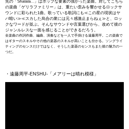
先の「Shalala...」はポップな要素の強かった楽曲。対してこちら
の楽曲「ゲリラファミリー」は、重たい歪みを響かせるロックサ
ウンドに彩られた1曲。歌っている歌詞にも≪この星の現状はヤ
バ暗い≫≪スカした烏合の衆には元々感激止まらねぇ≫と、ロッ
クなワードが並ぶ。そんなサウンドや言葉選びから、改めて彼の
ジャンルレスな一面を感じることができるだろう。
全楽曲の作詞作曲、編曲、演奏などを一人で手掛ける遠藤周平。この楽曲で
はギターのスキルやその他の楽器のスキルが高いことも分かる。ソングライ
ティングのセンスだけではなく、そうした楽器のセンスもまた彼の魅力の一
つだ。
・遠藤周平-ENSHU-「メアリーは晴れ模様」