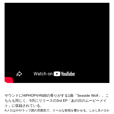
サウンドにHIPHOPやR&Bの香りがする1曲「Seaside Wolf」。こ
ちらも同じく、9月にリリースの3rd EP「あの日のムービーメイ
ト」に収録されている。
Aメロはややラップ調の雰囲気で、クールな歌唱を響かせる。しかしBメロか