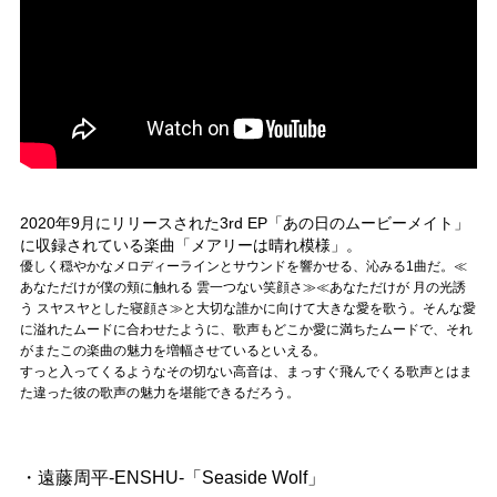
2020年9月にリリースされた3rd EP「あの日のムービーメイト」
に収録されている楽曲「メアリーは晴れ模様」。
優しく穏やかなメロディーラインとサウンドを響かせる、沁みる1曲だ。≪
あなただけが僕の頬に触れる 雲一つない笑顔さ≫≪あなただけが 月の光誘
う スヤスヤとした寝顔さ≫と大切な誰かに向けて大きな愛を歌う。そんな愛
に溢れたムードに合わせたように、歌声もどこか愛に満ちたムードで、それ
がまたこの楽曲の魅力を増幅させているといえる。
すっと入ってくるようなその切ない高音は、まっすぐ飛んでくる歌声とはま
た違った彼の歌声の魅力を堪能できるだろう。
・遠藤周平-ENSHU-「Seaside Wolf」