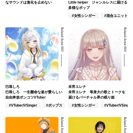
なサウンドは進化を止めない
Little helper ジャンルレスに届ける
多様なポップ
#女性シンガー
#混合ユニット
Related Artist 003
Related Artist 004
巳珠しろ
未宵エレナ
巳珠しろ 一生懸命な姿が愛らしい
未宵エレナ 等身大の歌とトークを
自由奔放ポンコツVTuber
届けるバーチャル界の眠り姫
#VTuber/VSinger
#ポップス
#アニメ/ゲーム
#女性シンガー
#VTuber/VSinger
Related Artist 005
Related Artist 006