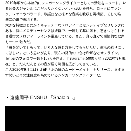
Official SNS
2019年頃から本格的にシンガーソングライターとしての活動をスタート。や
る音楽のジャンルにこだわりたくないという思いを持ち、ロックにファン
ク、レゲエやバラード、歌謡曲など様々な音楽を吸収し再構築。そして唯一
無二の形で表現する。
大きな特徴はとにかくキャッチーなメロディーとセンシティブなリリックに
ある。特にメロディーセンスは抜群で、一聴して耳に残る、惹きつけられる
音運びのメロディーラインを量産している。また、真っ直ぐで感情的な歌声
も一つの魅力だ。
「曲を聞いてもらって、いろんな感じ方をしてもらいたい。生活の彩りにし
てほしい」という思いがあり、現在の発信の中心はSNSなどオンライン。
Twitterのフォロワー数も1万人を超え、Instagramも5000人弱（2020年9月現
在）と、だんだんとその音が届く範囲も広がってきている。
この2020年9月には3rd EP「あの日のムービーメイト」をリリース。ますま
す勢いとその注目度を高めているシンガーソングライターだ。
・遠藤周平-ENSHU-「Shalala...」