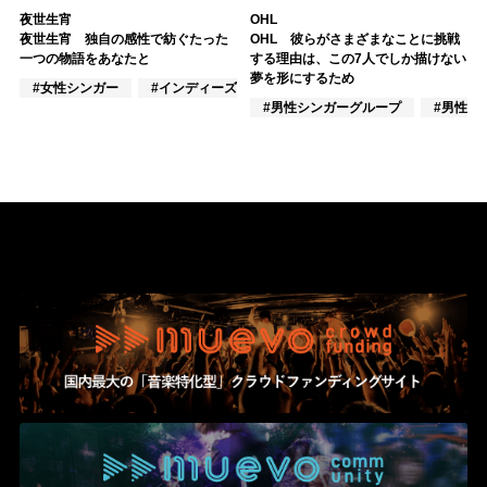
夜世生宵
OHL
夜世生宵 独自の感性で紡ぐたった
OHL 彼らがさまざまなことに挑戦
一つの物語をあなたと
する理由は、この7人でしか描けない
夢を形にするため
#女性シンガー
#インディーズ
#VTuber/VSinger
#男性シンガーグループ
#男性ア