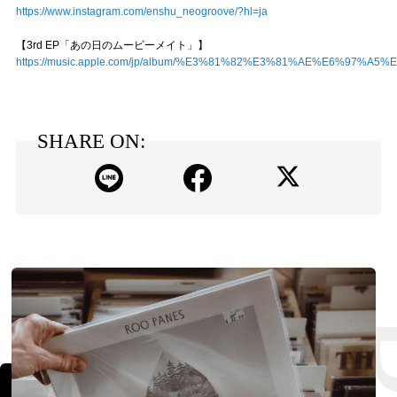
https://www.instagram.com/enshu_neogroove/?hl=ja
【3rd EP「あの日のムービーメイト」】
https://music.apple.com/jp/album/%E3%81%82%E3%81%AE%E6%
SHARE ON: