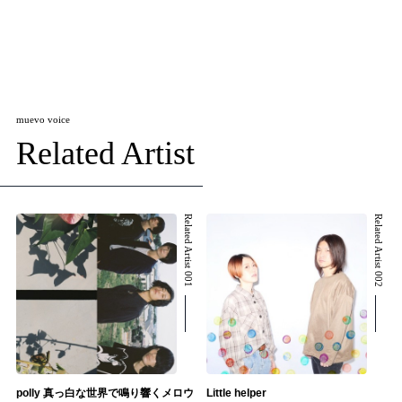
muevo voice
Related Artist
Related Artist 001
Related Artist 002
polly 真っ白な世界で鳴り響くメロウ
Little helper