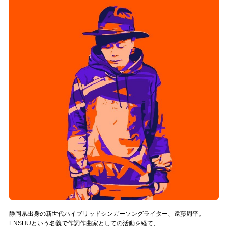
記事リクエスト
ログイン
LINK
muevoクラウドファンディング
muevoコミュニティ
ぶいクラ！by muevo
ぶいコミュ！by muevo
ぶいマガ！ by muevo
Follow us
静岡県出身の新世代ハイブリッドシンガーソングライター、遠藤周平。
ENSHUという名義で作詞作曲家としての活動を経て、