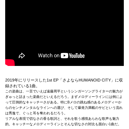
2019年にリリースした1st EP「さよならHUMANOID CITY」に収
録されている1曲。
この楽曲は、一言でいえば遠藤周平というシンガーソングライターの魅力が
ぎゅっと詰まった楽曲だといえるだろう。まずメロディーラインには例によ
って圧倒的なキャッチーさがある。特にBメロの跳ね感のあるメロディーか
らのセンチメンタルなラインへの運び、そして爆発力満載のサビという流れ
は秀逸で、ぐっと耳を奪われるだろう。
リアルな表現で切なさの香る歌詞と、それを歌う感情あらわな歌声も魅力
的。キャッチーなメロディーラインとそんな切なさの対比も面白い1曲だ。