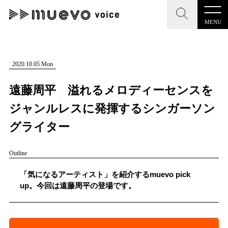
MENU
muevo media
記事を検索する
2020.10.05 Mon
"読者の声を形にする”音楽特化メディア
遠藤周平 溢れるメロディーセンスを
ジャンルレスに発揮するシンガーソン
グライター
MENU
人気ワード
Outline
記事一覧
#男性SSW
#ポップス
#女性SSW
#ロック
#男性シンガー
「気になるアーティスト」を紹介するmuevo pick
プレスリリース一覧
up。今回は遠藤周平の登場です。
会社概要
お問い合わせ