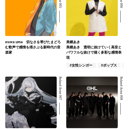
esora uma 切なさを帯びたまどろ
美郷あき
む歌声で感情を揺さぶる新時代の音
美郷あき 透明に抜けていく高音と
楽家
パワフルな抜けで描く多彩な感情表
現
#女性シンガー
#ポップス
#
Related Artist 007
Related Artist 008