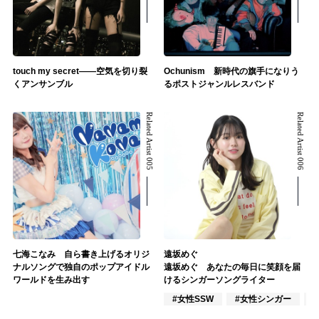
touch my secret――空気を切り裂
Ochunism 新時代の旗手になりう
くアンサンブル
るポストジャンルレスバンド
Related Artist 005
Related Artist 006
七海こなみ 自ら書き上げるオリジ
遠坂めぐ
ナルソングで独自のポップアイドル
遠坂めぐ あなたの毎日に笑顔を届
ワールドを生み出す
けるシンガーソングライター
#女性SSW
#女性シンガー