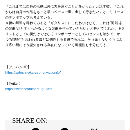
『これまでは自身の活動以外に力を注ぐことが多かった』と話す彼。『これ
からは自身の作品をもっと早いペースで世に出して行きたい』と、リリース
のテンポアップも考えている。
今後の展望を尋ねてみると『ギタリストにこだわりはなく、これは”岡 聡志
の楽曲”だとすぐわかるような楽曲を作っていきたい』と答えてくれた。ギタ
リストとしての腕だけではなくコンポーザーとしてのセンスも確かで、か
つ“変態的”と言われるほどに個性もある彼であれば、そう遠くないうちによ
り広い層にそう認知される存在になっていく可能性も十分だろう。
【アルバムHP】
https://satoshi-oka-zephyr.vivix.info/
【Twitter】
https://twitter.com/sam_guitars
SHARE ON: