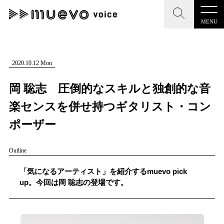
MENU
CLOSE
CLOSE
muevo media
記事を検索する
2020.10.12 Mon
"読者の声を形にする”音楽特化メディア
岡 聡志 圧倒的なスキルと独創的な音
楽センスを併せ持つギタリスト・コン
ポーザー
MENU
人気ワード
Outline
記事一覧
#男性SSW
#ポップス
#女性SSW
#ロック
「気になるアーティスト」を紹介するmuevo pick
プレスリリース一覧
#男性シンガー
#HR/HM
#女性シンガー
up。今回は岡 聡志の登場です。
会社概要
#ヒップホップ
#男性シンガーグループ
#R&B/ソウル
お問い合わせ