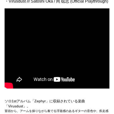
・Virusdust /// Satoshi Oka / 岡 聡志 (Official Playthrough)
ソロ1stアルバム「Zephyr」に収録されている楽曲
「Virusdust」。
冒頭から、アームを操りながら奏でる浮遊感のあるギターの音色や、疾走感