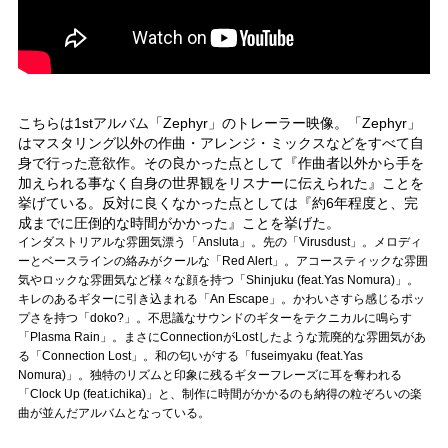
こちらは1stアルバム「Zephyr」のトレーラー映像。「Zephyr」
はマスタリング以外の作曲・アレンジ・ミックスなどをすべて自
身で行った意欲作。その良かった点として『作曲者以外から手を
加えられる事なく自身の世界観をリスナーに伝えられた』ことを
挙げている。反対に良くなかった点としては『約6年程度と、完
成までに圧倒的な時間がかかった』ことを挙げた。
インダストリアルな雰囲気漂う「Ansluta」。先の「Virusdust」。メロディ
ーとベースラインの絡みがクールな「Red Alert」。アコースティックな雰囲
気やロックな雰囲気など様々な顔を持つ「Shinjuku (feat.Yas Nomura)」。
キレのあるギターに引き込まれる「An Escape」。かわいさすら感じるポッ
プさを持つ「doko?」。不思議なサウンドのギターをテクニカルに鳴らす
「Plasma Rain」。まさにConnectionがLostしたような荒廃的な雰囲気があ
る「Connection Lost」。和の匂いがする「fuseimyaku (feat.Yas
Nomura)」。独特のリズムと印象に残るギターフレーズに耳を奪われる
「Clock Up (feat.ichika)」と、制作に時間がかかるのも納得の粒ぞろいの楽
曲が並んだアルバムとなっている。