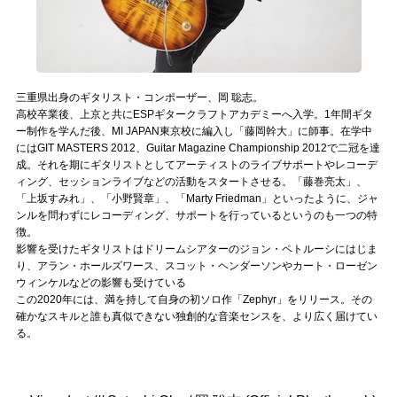
Official SNS
三重県出身のギタリスト・コンポーザー、岡 聡志。
高校卒業後、上京と共にESPギタークラフトアカデミーへ入学。1年間ギタ
ー制作を学んだ後、MI JAPAN東京校に編入し「藤岡幹大」に師事。在学中
にはGIT MASTERS 2012、Guitar Magazine Championship 2012で二冠を達
成。それを期にギタリストとしてアーティストのライブサポートやレコーデ
ィング、セッションライブなどの活動をスタートさせる。「藤巻亮太」、
「上坂すみれ」、「小野賢章」、「Marty Friedman」といったように、ジャ
ンルを問わずにレコーディング、サポートを行っているというのも一つの特
徴。
影響を受けたギタリストはドリームシアターのジョン・ペトルーシにはじま
り、アラン・ホールズワース、スコット・ヘンダーソンやカート・ローゼン
ウィンケルなどの影響も受けている
この2020年には、満を持して自身の初ソロ作「Zephyr」をリリース。その
確かなスキルと誰も真似できない独創的な音楽センスを、より広く届けてい
る。