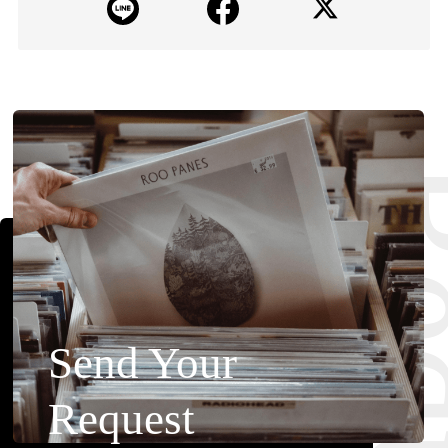
Requ
Send Your
Request