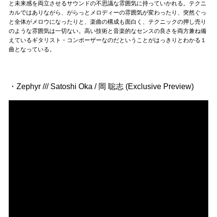
と未来感を両立させるサウンドの不思議な雰囲気に持っていかれる。テクニ
カルではありながら、がらっとメロディーの雰囲気が変わったり、突然ぐっ
と全体がメロウになったりと、楽曲の構成も面白く、テクニックの押し売り
のような雰囲気は一切ない。高い技術と音楽的なセンスの良さを両方兼ね備
えているギタリスト・コンポーザーなのだということがはっきりとわかる１
曲となっている。
・Zephyr /// Satoshi Oka / 岡 聡志 (Exclusive Preview)