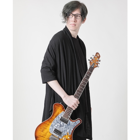
記事リクエスト
ログイン
LINK
muevoクラウドファンディング
muevoコミュニティ
ぶいクラ！by muevo
ぶいコミュ！by muevo
ぶいマガ！ by muevo
Follow us