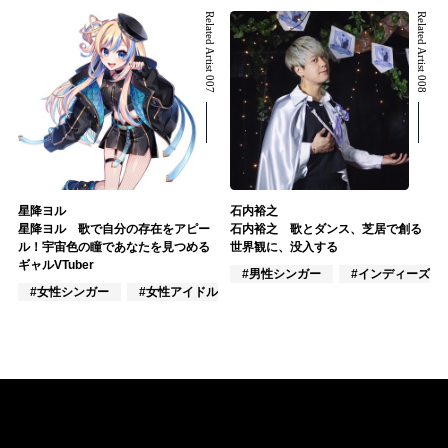
Related Artist 007
Related Artist 008
星降ヨル
石内裕之
星降ヨル 歌で自分の存在をアピー
石内裕之 歌とダンス、芝居で創る
ル！宇宙色の瞳であなたを見つめる
世界観に、没入する
ギャルVTuber
#男性シンガー
#インディーズ
#女性シンガー
#女性アイドル
#女性バンド