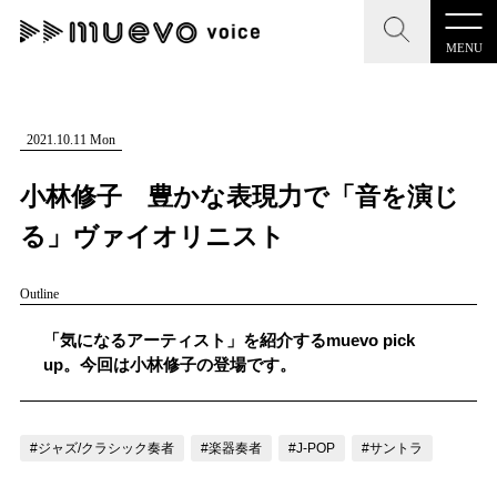
MENU
CLOSE
CLOSE
muevo media
記事を検索する
2021.10.11 Mon
"読者の声を形にする”音楽特化メディア
小林修子 豊かな表現力で「音を演じ
る」ヴァイオリニスト
Outline
MENU
人気ワード
記事一覧
「気になるアーティスト」を紹介するmuevo pick
#男性SSW
#ポップス
#女性SSW
#ロック
up。今回は小林修子の登場です。
プレスリリース一覧
#男性シンガー
#HR/HM
#女性シンガー
会社概要
#ヒップホップ
#男性シンガーグループ
#R&B/ソウル
#ジャズ/クラシック奏者
#楽器奏者
#J-POP
#サントラ
お問い合わせ