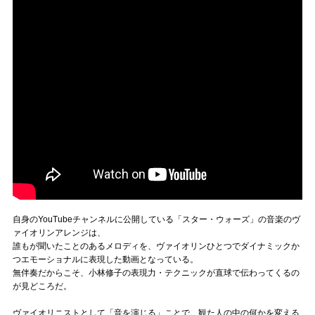
自身のYouTubeチャンネルに公開している「スター・ウォーズ」の音楽のヴ
ァイオリンアレンジは、
誰もが聞いたことのあるメロディを、ヴァイオリンひとつでダイナミックか
つエモーショナルに表現した動画となっている。
無伴奏だからこそ、小林修子の表現力・テクニックが直球で伝わってくるの
が見どころだ。
ヴァイオリニストとして「音を演じる」ことで、観た人の中の何かを変える