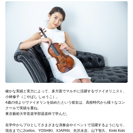
記事リクエスト
ログイン
LINK
muevoクラウドファンディング
muevoコミュニティ
ぶいクラ！by muevo
ぶいコミュ！by muevo
確かな実績と実力によって、多方面でマルチに活躍するヴァイオリニスト、
小林修子（こやばし しゅうこ）。
ぶいマガ！ by muevo
4歳の頃よりヴァイオリンを始めたという彼女は、高校時代から様々なコン
クールで実績を重ね、
東京藝術大学音楽学部器楽科で学んだ。
Follow us
在学中からプロとしてさまざまな演奏会やイベントで活躍するようになり、
現在までに2cellos、YOSHIKI、XJAPAN、矢沢永吉、山下智久、Kinki Kids