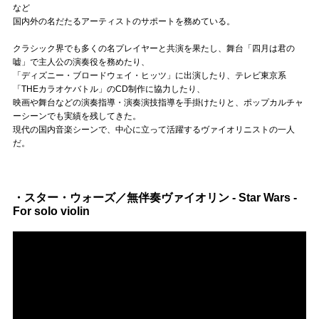
Official SNS
など
国内外の名だたるアーティストのサポートを務めている。
クラシック界でも多くの名プレイヤーと共演を果たし、舞台「四月は君の
嘘」で主人公の演奏役を務めたり、
「ディズニー・ブロードウェイ・ヒッツ」に出演したり、テレビ東京系
「THEカラオケバトル」のCD制作に協力したり、
映画や舞台などの演奏指導・演奏演技指導を手掛けたりと、ポップカルチャ
ーシーンでも実績を残してきた。
現代の国内音楽シーンで、中心に立って活躍するヴァイオリニストの一人
だ。
・スター・ウォーズ／無伴奏ヴァイオリン - Star Wars -
For solo violin