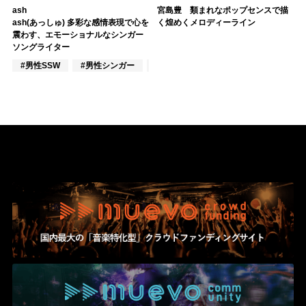
ash
宮島豊 類まれなポップセンスで描
ash(あっしゅ) 多彩な感情表現で心を
く煌めくメロディーライン
震わす、エモーショナルなシンガー
ソングライター
#男性SSW
#男性シンガー
#VOCALOID