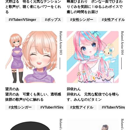
犬野はる 明るく元気なテンション
蜂屋ひまわり ポンな一面でひまわ
と歌声が、聴く者にもパワーをくれ
りぐみを笑顔に！ゆるふわボイスで
る
癒しの時間をお届け
#VTuber/VSinger
#ポップス
#アニメ/ゲーム
#女性シンガー
#女性アイドル
Related Artist 003
Related Artist 004
望月のあ
卯依れん
望月のあ 可愛くも美しい、透明感
卯依れん 元気な配信で心を晴ら
抜群の歌声が心に触れる
す、みんなのビタミン
#女性シンガー
#VTuber/VSinger
#女性アイドル
#ポップス
#VTuber/VSinger