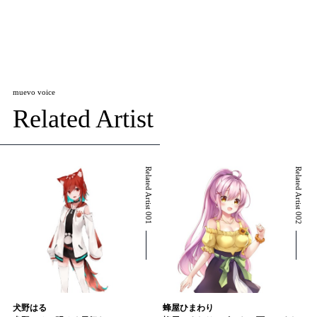
muevo voice
Related Artist
Related Artist 001
Related Artist 002
犬野はる
蜂屋ひまわり