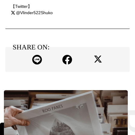
【Twitter】
@Vlinder522Shuko
SHARE ON: