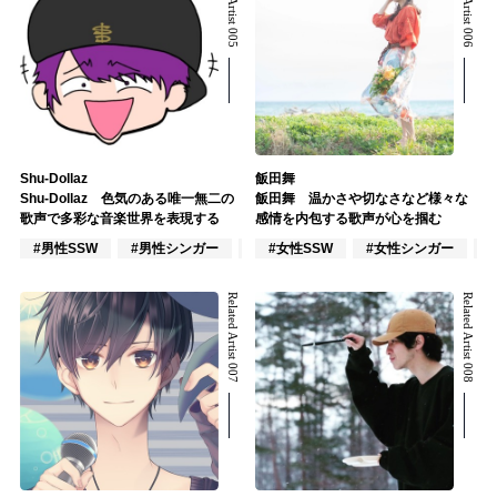
Related Artist 005
Related Artist 006
Shu-Dollaz
飯田舞
Shu-Dollaz 色気のある唯一無二の
飯田舞 温かさや切なさなど様々な
歌声で多彩な音楽世界を表現する
感情を内包する歌声が心を掴む
#男性SSW
#男性シンガー
#男性シンガーグループ
#女性SSW
#女性シンガー
Related Artist 007
Related Artist 008