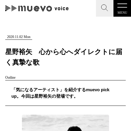
MENU
CLOSE
CLOSE
muevo media
記事を検索する
2020.11.02 Mon
"読者の声を形にする”音楽特化メディア
星野裕矢 心から心へダイレクトに届
く真摯な歌
Outline
MENU
人気ワード
記事一覧
「気になるアーティスト」を紹介するmuevo pick
#男性SSW
#ポップス
#女性SSW
#ロック
up。今回は星野裕矢の登場です。
プレスリリース一覧
#男性シンガー
#HR/HM
#女性シンガー
会社概要
#ヒップホップ
#男性シンガーグループ
#R&B/ソウル
お問い合わせ