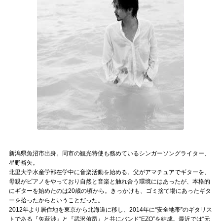
記事リクエスト
ログイン
LINK
muevoクラウドファンディング
muevoコミュニティ
ぶいクラ！by muevo
ぶいコミュ！by muevo
新潟県魚沼市出身。同市の観光特使も務めているシンガーソングライター、
星野裕矢。
ぶいマガ！ by muevo
北里大学水産学部在学中に音楽活動を始める。父がアマチュアでギターを、
母親がピアノをやっており自然と音楽と触れ合う環境にはあったが、本格的
にギターを始めたのは20歳の頃から。きっかけも、ゴミ捨て場にあったギタ
ーを拾ったからということだった。
Follow us
2012年より居住地を東京から北海道に移し、2014年に“安全地帯”のギタリス
トである『矢萩渉』と『武沢侑昂』と共にバンド“EZO”を結成。最近では“元