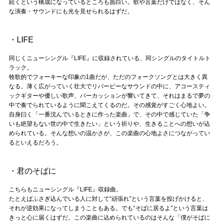
続くという構成になっているところも面白い。歌や言葉だけではなく、そん
な演奏・サウンドにも光を見せられるはずだ。
・LIFE
同じくニューシングル『LIFE』に収録されている、同シングルのタイトルト
ラック。
牧歌的でフォーキーな印象の1曲だが、ただのフォークソングとは大きく異
なる。薄く広がっていく壮大でリバービーなサウンドの中に、アコースティ
ックギターや優しい歌声、パーカッションが響いてきて、それはまるで夢の
中で奏でられているように聞こえてくるのだ。その感覚がすごく心地よい。
自身曰く「一番沈んでいるときに作った楽曲」で、その中で感じていた「争
いも絶望もない世の中で生きたい」という祈りや、生きることへの想いが込
められている。そんな想いの温かさが、この楽曲の心地よさにつながってい
るといえるだろう。
・君のそばに
こちらもニューシングル『LIFE』収録曲。
たとえばふさぎ込んでいる人に対して“頑張れ”という言葉を投げかけると、
それが逆効果になってしまうこともある。でも“そばに居るよ”という言葉は
きっと心に届くはずだ。この楽曲に込められているのはそんな「僕がそばに