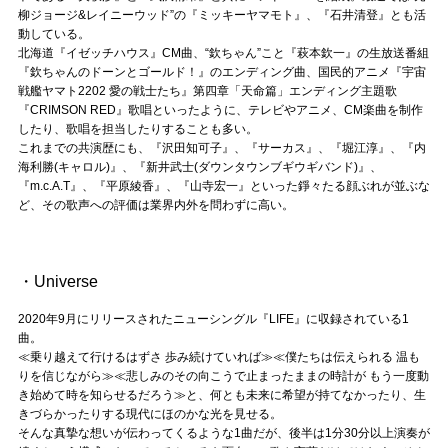
Official SNS
柳ジョージ&レイニーウッド”の『ミッキーヤマモト』、『石井清登』とも活
動している。
北海道『イゼッチハウス』CM曲、“欽ちゃん”こと『萩本欽一』の生放送番組
『欽ちゃんのドーンとゴールド！』のエンディング曲、国民的アニメ『宇宙
戦艦ヤマト2202 愛の戦士たち』第四章「天命篇」エンディング主題歌
『CRIMSON RED』歌唱といったように、テレビやアニメ、CM楽曲を制作
したり、歌唱を担当したりすることも多い。
これまでの共演歴にも、『沢田知可子』、『サーカス』、『堀江淳』、『内
海利勝(キャロル)』、『新井武士(ダウンタウンブギウギバンド)』、
『m.c.A.T』、『平原綾香』、『山寺宏一』といった錚々たる顔ぶれが並ぶな
ど、その歌声への評価は業界内外を問わずに高い。
・Universe
2020年9月にリリースされたニューシングル『LIFE』に収録されている1
曲。
≪乗り越えて行けるはずさ 歩み続けていれば≫≪僕たちは伝えられる 温も
りを信じながら≫≪悲しみのその向こうで止まったままの時計が もう一度動
き始めて時を知らせるだろう≫と、何とも未来に希望が持てなかったり、生
きづらかったりする現代にほのかな光を見せる。
そんな真摯な想いが伝わってくるような1曲だが、後半は1分30分以上演奏が