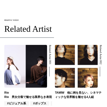
muevo voice
Related Artist
Related Artist 001
Related Artist 002
Rio
TAMIW 他に例を見ない、シネマテ
Rio 男女分裂で魅せる限界なき表現
ィックな世界観を魅せる4人組
#ビジュアル系
#ポップス
#ロック