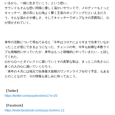
いるから、一緒に生きていこう」という想い。
サウンドもそんな想い同様に優しく温かいサウンドで、メロディーもぐっと
キャッチー。誰の耳にも心地よく響く王道のポップソングだといえるだろ
う。そんな温かさや優しさ、そしてキャッチーでポップなその雰囲気に、心
が溶かされていく。
来年の活動について尋ねてみると「今年はコロナにより今まで出来ていなか
ったことが逆にできるようになった、チェンジの年。今年も結構な本数ライ
ブも積極的にやっていたが、来年はもっと積極的にやっていきたい」と話し
てくれた。
心から心へとダイレクトに届いていくその真摯な歌は、きっとこの先さらに
多くの人の心に届いていくだろう。
「来年の４月には地元で自身最大規模のワンマンライブを行う予定」もある
とのことなので、その情報も楽しみに待っておこう。
【Twitter】
https://twitter.com/yuyahoshino1?s=20
【Facebook】
https://www.facebook.com/yuya.hoshino.12