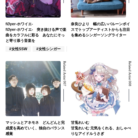
f∅yer-ホワイエ-
奈良ひより 幅の広いバルーンボイ
f∅yer-ホワイエ- 突き抜ける声で楽
スでトップアーティストからも注目
曲をカラフルに彩る あなたにそっ
を集めるシンガーソングライター
と寄り添う音楽を
#女性SSW
#女性シンガー
#作詞/作曲家
Related Artist 007
Related Artist 008
マッシュとアネモネ どんどんと完
甘兎れいむ
成度を高めていく、独自のバランス
甘兎れいむ 元気をくれる、おしゃべ
感覚
りなアイドルうさぎ