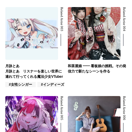
Related Artist 003
Related Artist 004
月詠とあ
和茶屋娘 ━━ 看板娘の挑戦。その発
月詠とあ リスナーを楽しい世界に
信力で新たなシーンを作る
連れて行ってくれる魔法少女VTuber
#女性シンガー
#インディーズ
#女性アイドル
Related Artist 005
Related Artist 006