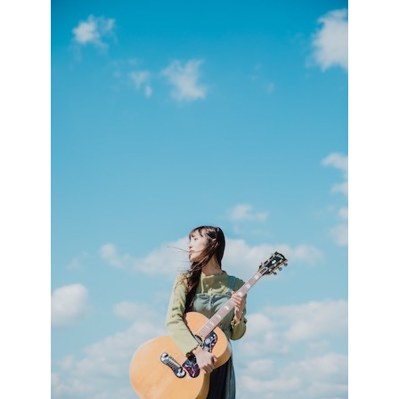
記事リクエスト
ログイン
LINK
muevoクラウドファンディング
muevoコミュニティ
ぶいクラ！by muevo
ぶいコミュ！by muevo
ぶいマガ！ by muevo
Follow us