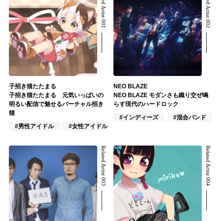
Related Artist 001
Related Artist 002
子招き猫たたまる
NEO BLAZE
子招き猫たたまる 元気いっぱいの
NEO BLAZE モダンさも織り交ぜ鳴
明るい配信で魅せるバーチャル招き
らす現代のハードロック
猫
#インディーズ
#混合バンド
#男性アイドル
#女性アイドル
#アニメ/ゲーム
Related Artist 003
Related Artist 004