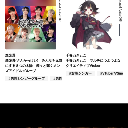
Related Artist 007
Related Artist 008
燦楽景
千春乃きぃこ
燦楽景(さんかっけい) みんなを元気
千春乃きぃこ マルチにつよつよな
にする８つの太陽 燦々と輝くメン
クリエイティブVtuber
ズアイドルグループ
#女性シンガー
#VTuber/VSinger
#男性シンガーグループ
#男性アイドル
#男性ユニット