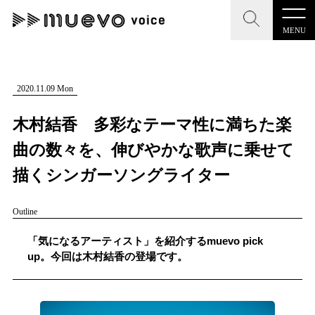
MENU
CLOSE
CLOSE
muevo media
記事を検索する
2020.11.09 Mon
"読者の声を形にする”音楽特化メディア
木村結香 多彩なテーマ性に満ちた楽
曲の数々を、伸びやかな歌声に乗せて
描くシンガーソングライター
MENU
人気ワード
Outline
記事一覧
#男性SSW
#ポップス
#女性SSW
#ロック
「気になるアーティスト」を紹介するmuevo pick
プレスリリース一覧
#男性シンガー
#HR/HM
#女性シンガー
up。今回は木村結香の登場です。
会社概要
#ヒップホップ
#男性シンガーグループ
#R&B/ソウル
お問い合わせ