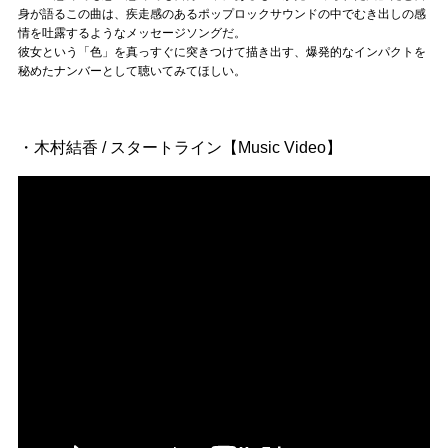
身が語るこの曲は、疾走感のあるポップロックサウンドの中でむき出しの感
情を吐露するようなメッセージソングだ。
彼女という「色」を真っすぐに突きつけて描き出す、爆発的なインパクトを
秘めたナンバーとして聴いてみてほしい。
・木村結香 / スタートライン【Music Video】