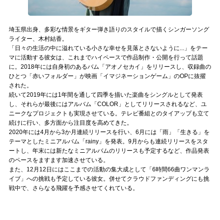
Official SNS
埼玉県出身、多彩な情景をギター弾き語りのスタイルで描くシンガーソング
ライター、木村結香。
「日々の生活の中に溢れている小さな幸せを見落とさないように...」をテー
マに活動する彼女は、これまでハイペースで作品制作・公開を行って話題
に。2018年には自身初のあるバム「アオノセカイ」をリリースし、収録曲の
ひとつ「赤いフォルダー」が映画「イマジネーションゲーム」のOPに抜擢
された。
続いて2019年には1年間を通して四季を描いた楽曲をシングルとして発表
し、それらが最後にはアルバム「COLOR」としてリリースされるなど、ユ
ニークなプロジェクトも実現させている。テレビ番組とのタイアップも立て
続けに行い、多方面から注目度を高めてきた。
2020年には4月から3か月連続リリースを行い、6月には「雨」「生きる」を
テーマとしたミニアルバム「rainy」を発表。9月からも連続リリースをスタ
ートし、年末には新たなミニアルバムのリリースも予定するなど、作品発表
のペースをますます加速させている。
また、12月12日にはここまでの活動の集大成として「6時間66曲ワンマンラ
イブ」への挑戦も予定している彼女。併せてクラウドファンディングにも挑
戦中で、さらなる飛躍を予感させてくれている。