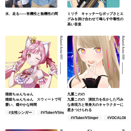
水、走る――有機性と無機性の間
ミリ子 キャッチーなポップさとエ
グみを掛け合わせて鳴らす中毒性の
高い音楽
Related Artist 005
Related Artist 006
猫姫ちゅんちゅん
九重このの
猫姫ちゅんちゅん スウィートで可
九重このの 演技力を生かした巧み
愛い、穏やかな時間
な表現力と等身大のキャラクターに
惹きつけられる
#女性シンガー
#VTuber/VSinger
#ポップス
#VTuber/VSinger
#VOCALOID