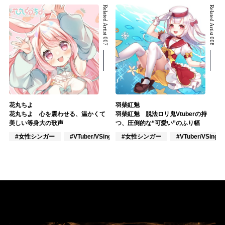
Related Artist 007
Related Artist 008
花丸ちよ
羽柴紅魅
花丸ちよ 心を震わせる、温かくて
羽柴紅魅 脱法ロリ鬼Vtuberの持
美しい等身大の歌声
つ、圧倒的な“可愛い”のふり幅
#女性シンガー
#VTuber/VSinger
#女性シンガー
#VOCALOID
#VTuber/VSinger