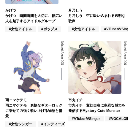
かげつ
月乃しう
かげつ 瞬間瞬間を大切に、幅広い
月乃しう 空に吸い込まれる透明な
人を魅了するアイドルグループ
歌声
#女性アイドル
#ポップス
#女性アイドル
#VTuber/VSinger
Related Artist 005
Related Artist 006
雨ニマケテモ
市丸イチ
雨ニマケテモ 爽快なギターロック
市丸イチ 変幻自在に多彩な魅力を
に乗せて力強く歌い上げる物語と情
発信するMystery Cute Monster
景
#VTuber/VSinger
#VOCALOID
#女性シンガー
#インディーズ
#VTuber/VSinger