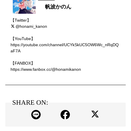
帆波かのん
【Twitter】
@honami_kanon
【YouTube】
https://youtube.com/channel/UCYkSkUC5OW6Wc_nRqDQ
aF7A
【FANBOX】
https://www.fanbox.cc/@honamikanon
SHARE ON: