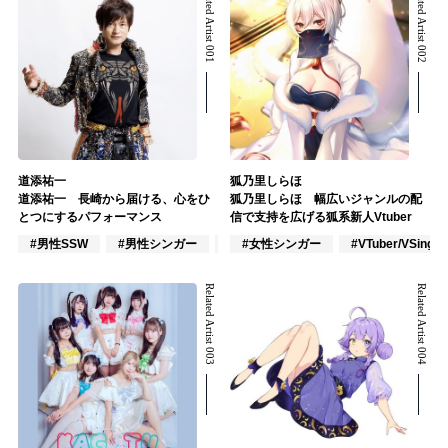
Related Artist 001
Related Artist 002
道添祐一
狐乃里しらほ
道添祐一 長崎から届ける、心をひ
狐乃里しらほ 幅広いジャンルの配
とつにするパフォーマンス
信で支持を広げる狐系新人Vtuber
#男性SSW
#男性シンガー
#インディーズ
#女性シンガー
#VTuber/VSinger
Related Artist 003
Related Artist 004