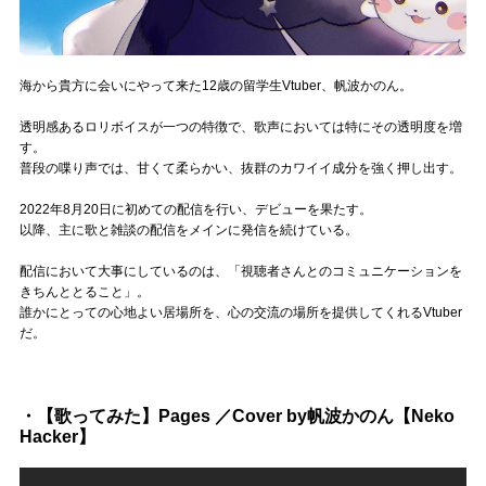
Official SNS
海から貴方に会いにやって来た12歳の留学生Vtuber、帆波かのん。
透明感あるロリボイスが一つの特徴で、歌声においては特にその透明度を増
す。
普段の喋り声では、甘くて柔らかい、抜群のカワイイ成分を強く押し出す。
2022年8月20日に初めての配信を行い、デビューを果たす。
以降、主に歌と雑談の配信をメインに発信を続けている。
配信において大事にしているのは、「視聴者さんとのコミュニケーションを
きちんととること」。
誰かにとっての心地よい居場所を、心の交流の場所を提供してくれるVtuber
だ。
・【歌ってみた】Pages ／Cover by帆波かのん【Neko
Hacker】