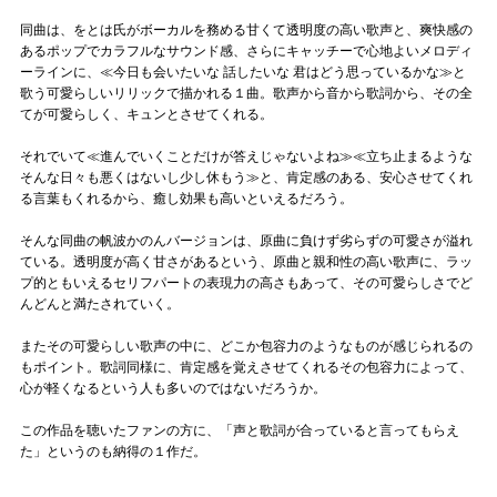
同曲は、をとは氏がボーカルを務める甘くて透明度の高い歌声と、爽快感の
あるポップでカラフルなサウンド感、さらにキャッチーで心地よいメロディ
ーラインに、≪今日も会いたいな 話したいな 君はどう思っているかな≫と
歌う可愛らしいリリックで描かれる１曲。歌声から音から歌詞から、その全
てが可愛らしく、キュンとさせてくれる。
それでいて≪進んでいくことだけが答えじゃないよね≫≪立ち止まるような
そんな日々も悪くはないし少し休もう≫と、肯定感のある、安心させてくれ
る言葉もくれるから、癒し効果も高いといえるだろう。
そんな同曲の帆波かのんバージョンは、原曲に負けず劣らずの可愛さが溢れ
ている。透明度が高く甘さがあるという、原曲と親和性の高い歌声に、ラッ
プ的ともいえるセリフパートの表現力の高さもあって、その可愛らしさでど
んどんと満たされていく。
またその可愛らしい歌声の中に、どこか包容力のようなものが感じられるの
もポイント。歌詞同様に、肯定感を覚えさせてくれるその包容力によって、
心が軽くなるという人も多いのではないだろうか。
この作品を聴いたファンの方に、「声と歌詞が合っていると言ってもらえ
た」というのも納得の１作だ。