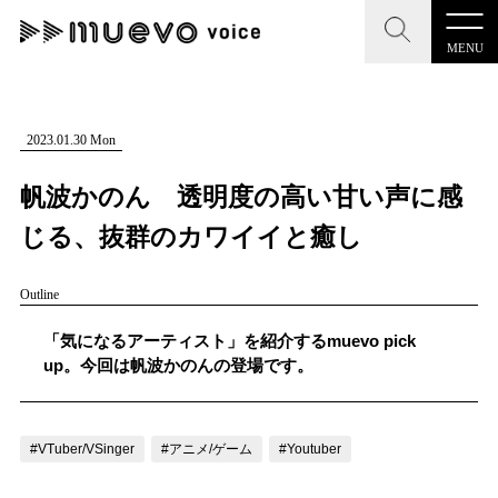
MENU
CLOSE
CLOSE
muevo media
記事を検索する
2023.01.30 Mon
"読者の声を形にする”音楽特化メディア
帆波かのん 透明度の高い甘い声に感
じる、抜群のカワイイと癒し
Outline
MENU
人気ワード
記事一覧
「気になるアーティスト」を紹介するmuevo pick
#男性SSW
#ポップス
#女性SSW
#ロック
up。今回は帆波かのんの登場です。
プレスリリース一覧
#男性シンガー
#HR/HM
#女性シンガー
会社概要
#ヒップホップ
#男性シンガーグループ
#R&B/ソウル
#VTuber/VSinger
#アニメ/ゲーム
#Youtuber
お問い合わせ