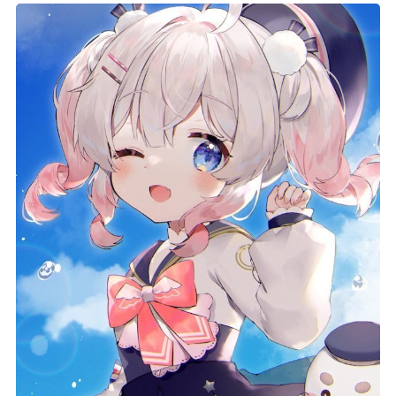
記事リクエスト
ログイン
LINK
muevoクラウドファンディング
muevoコミュニティ
ぶいクラ！by muevo
ぶいコミュ！by muevo
ぶいマガ！ by muevo
Follow us