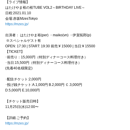
【ライブ情報】
はたけやま裕の裕TUBE VOL2～BIRTHDAY LIVE～
日程:2021.01.10
会場:赤坂MzesTokyo
https://mzes.jp/
出演者： はたけやま裕(per) ・maiko(vn) ・伊賀拓郎(p)
※スペシャルゲスト有
OPEN: 17:30 | START: 19:30 前売:¥ 15000 | 当日:¥ 15500
【TICKET】
･前売り：15,000円（特別ディナーコース料理付き）
･当日:15,500円（特別ディナーコース料理付き）
(先着40名様限定)
･配信チケット:2,000円
･投げ銭チケット:A.1,000円 B.2,000円 Ｃ.3,000円
D.5,000円 E.10,000円
【チケット販売日時】
11月25日(水)12:00〜
【詳細.ご予約】
https://mzes.jp/