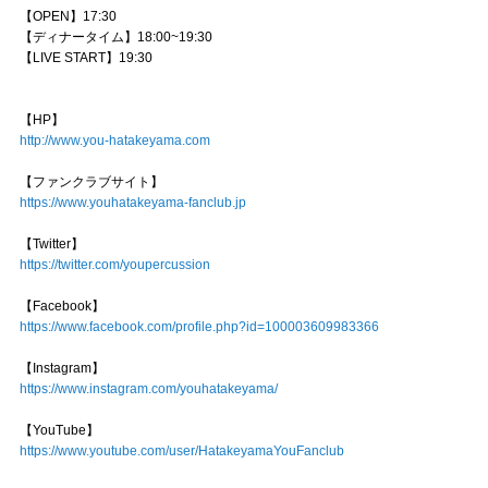
【OPEN】17:30
【ディナータイム】18:00~19:30
【LIVE START】19:30
【HP】
http://www.you-hatakeyama.com
【ファンクラブサイト】
https://www.youhatakeyama-fanclub.jp
【Twitter】
https://twitter.com/youpercussion
【Facebook】
https://www.facebook.com/profile.php?id=100003609983366
【Instagram】
https://www.instagram.com/youhatakeyama/
【YouTube】
https://www.youtube.com/user/HatakeyamaYouFanclub