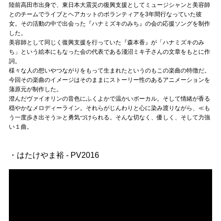
陸前高田市出身で、東日本大震災の復興支援としてミュージシャンと美容師
とのチームでライブとヘアカットのボランティアを3年間行なっていた彼
女。その活動の中で出会った『ハナミズキのみち』の会の応援ソングを制作
した。
美容師として同じく復興支援を行っていた『森本香』が「ハナミズキのみ
ち」という絵本にもなった会の代表である淺沼ミキ子さんの文章をもとに作
詞。
様々な人の想いやつながりをもって生まれたというのもこの楽曲の特徴だ。
今回その楽曲のイメージはそのままにストーリー性のあるアニメーションを
蒲原元が制作した。
澄んだヴァイオリンの音色にふくよかで温かいボーカル。そして情緒が香る
穏やかなメロディーライン。それらがじんわりと心に染み渡りながら、≪も
う一度歩き出そう≫と勇気づけられる。そんな切なく、優しく、そして力強
い１曲。
・はたけやま裕 - PV2016