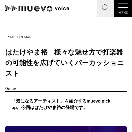
MENU
CLOSE
CLOSE
muevo media
記事を検索する
2020.11.09 Mon
"読者の声を形にする”音楽特化メディア
はたけやま裕 様々な魅せ方で打楽器
の可能性を広げていくパーカッショニ
スト
MENU
人気ワード
Outline
記事一覧
#男性SSW
#ポップス
#女性SSW
#ロック
「気になるアーティスト」を紹介するmuevo pick
プレスリリース一覧
#男性シンガー
#HR/HM
#女性シンガー
up。今回ははたけやま裕の登場です。
会社概要
#ヒップホップ
#男性シンガーグループ
#R&B/ソウル
お問い合わせ