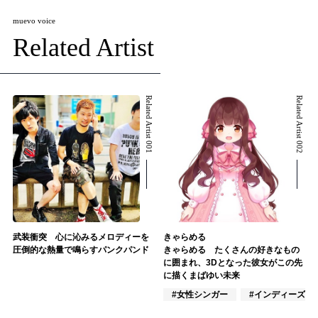
muevo voice
Related Artist
Related Artist 001
Related Artist 002
武装衝突 心に沁みるメロディーを
きゃらめる
圧倒的な熱量で鳴らすパンクパンド
きゃらめる たくさんの好きなもの
に囲まれ、3Dとなった彼女がこの先
に描くまばゆい未来
#女性シンガー
#インディーズ