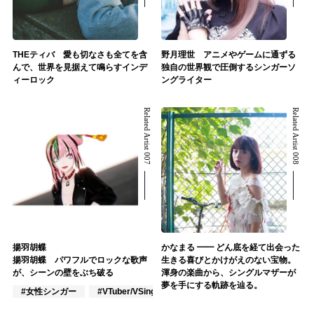
THEティバ 愛も切なさも全てを含
野月理世 アニメやゲームに通ずる
んで、世界を見据えて鳴らすインデ
独自の世界観で圧倒するシンガーソ
ィーロック
ングライター
Related Artist 007
Related Artist 008
揚羽胡蝶
かなまる ━━ どん底を経て出会った
揚羽胡蝶 パワフルでロックな歌声
生きる喜びとかけがえのない宝物。
が、シーンの壁をぶち破る
渾身の楽曲から、シングルマザーが
夢を手にする軌跡を辿る。
#女性シンガー
#VTuber/VSinger
#J-POP