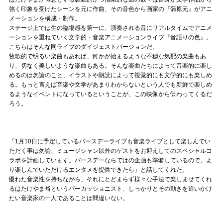
強く印象を受けたシーンを元に作曲、その音色から画家の『蒲原元』がアニ
メーションを構成・制作。
ステージ上では生の臨場感を第一に、演奏される音にリアルタイムでアニメ
ーションを重ねていく文学的・音楽アニメーションライブ『音語りの色』。
こちらはそんな同ライブのダイジェストバージョンだ。
牧歌的で明るい楽曲もあれば、何かが始まるような不穏な気配の楽曲もあ
り、切なく美しいような楽曲もある。そんな楽曲たちによって音楽的に楽し
めるのは勿論のこと、イラストや朗読によって視覚的にも文学的にも楽しめ
る。もっと言えば音楽や文学があまりわからないという人でも新鮮で楽しめ
るようなイベントになっているということが、この映像から伝わってくるだ
ろう。
「1月10日に予定しているバースデーライブも音楽ライブとして楽しんでい
ただく事は勿論、ミュージシャン以外のゲストをお迎えしてのスペシャルコ
ラボを計画しています。バースデーならではの企画も準備しているので、よ
り楽しんでいただけるエンタメを提供できたら」と話してくれた。
優れた音楽性を持ちながら、それにとどまらず様々な手法で楽しませてくれ
るはたけやま裕というパーカッショニスト、しっかりとその動きを追いかけ
たい音楽家の一人であることは間違いない。