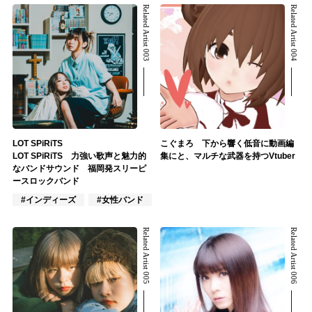
Related Artist 003
Related Artist 004
LOT SPiRiTS
こぐまろ 下から響く低音に動画編
LOT SPiRiTS 力強い歌声と魅力的
集にと、マルチな武器を持つVtuber
なバンドサウンド 福岡発スリーピ
ースロックバンド
#インディーズ
#女性バンド
#ロック
Related Artist 005
Related Artist 006