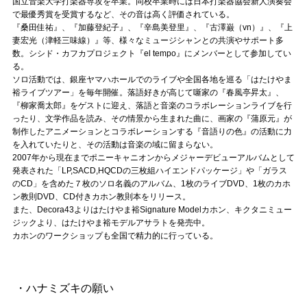
国立音楽大学打楽器専攻を卒業。同校卒業時には日本打楽器協会新人演奏会
Official SNS
で最優秀賞を受賞するなど、その音は高く評価されている。
『桑田佳祐』、『加藤登紀子』、『辛島美登里』、『古澤巌（vn）』、『上
妻宏光（津軽三味線）』等、様々なミュージシャンとの共演やサポート多
数。シシド・カフカプロジェクト『el tempo』にメンバーとして参加してい
る。
ソロ活動では、銀座ヤマハホールでのライブや全国各地を巡る「はたけやま
裕ライブツアー」を毎年開催。落語好きが高じて噺家の『春風亭昇太』、
『柳家喬太郎』をゲストに迎え、落語と音楽のコラボレーションライブを行
ったり、文学作品を読み、その情景から生まれた曲に、画家の『蒲原元』が
制作したアニメーションとコラボレーションする『音語りの色』の活動に力
を入れていたりと、その活動は音楽の域に留まらない。
2007年から現在までポニーキャニオンからメジャーデビューアルバムとして
発表された「LP,SACD,HQCDの三枚組ハイエンドパッケージ」や「ガラス
のCD」を含めた７枚のソロ名義のアルバム、1枚のライブDVD、1枚のカホ
ン教則DVD、CD付きカホン教則本をリリース。
また、Decora43よりはたけやま裕Signature Modelカホン、キクタニミュー
ジックより、はたけやま裕モデルアサラトを発売中。
カホンのワークショップも全国で精力的に行っている。
・ハナミズキの願い