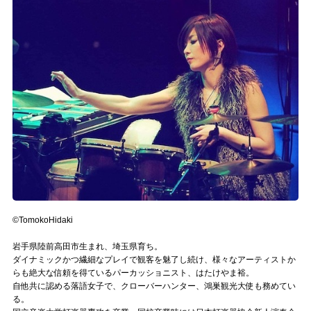
記事リクエスト
ログイン
LINK
muevoクラウドファンディング
muevoコミュニティ
ぶいクラ！by muevo
ぶいコミュ！by muevo
©️TomokoHidaki
ぶいマガ！ by muevo
岩手県陸前高田市生まれ、埼玉県育ち。
ダイナミックかつ繊細なプレイで観客を魅了し続け、様々なアーティストか
らも絶大な信頼を得ているパーカッショニスト、はたけやま裕。
Follow us
自他共に認める落語女子で、クローバーハンター、鴻巣観光大使も務めてい
る。