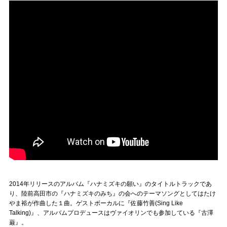
2014年リリースのアルバム『ハナミズキの願い』のタイトルトラックであ
り、陸前高田市の『ハナミズキのみち』の会へのテーマソングとしてはたけ
やま裕が作曲した１曲。ゲストボーカルに『佐藤竹善(Sing Like
Talking)』、アルバムプロデュースはヴァイオリンでも参加している『古澤
巌』。