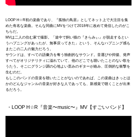
LOOP H☆R初の楽曲であり、『孤独の鳥居』としてネット上で大注目を集
めた有名な楽曲。そんな同曲にMVをつけて2018年に改めて発信したのがこ
ちらだ。
MVは二人の住む家で撮影。「途中で飼い猫の『きらみぃ』が脱走するとい
うハプニングがあったが、無事戻ってきた」という、そんなハプニング感も
またこの二人の魅力だろう。
サウンドは、すべての語彙力を奪う独創的なサウンド。音運びや抑揚、発声
すべてがオリジナリティに溢れていて、他のどこでも聴いたことのない歌を
うたう。そこにグランジ調の心地よい歪みのギターが絡み、圧倒的な衝撃を
生むのだ。
もしこのバンドの音楽を聴いたことがないのであれば、この楽曲はきっとほ
かのどんなジャンルの音楽が好きな人であっても、新感覚で聴くことが出来
るだろう。
・LOOP H☆R『音楽〜music〜』MV【すごいバンド】