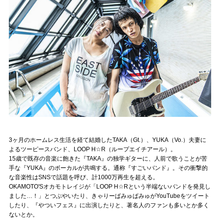
記事リクエスト
ログイン
LINK
muevoクラウドファンディング
muevoコミュニティ
ぶいクラ！by muevo
3ヶ月のホームレス生活を経て結婚したTAKA（Gt.）、YUKA（Vo.）夫妻に
ぶいコミュ！by muevo
よるツーピースバンド、LOOP H☆R（ループエイチアール）。
15歳で既存の音楽に飽きた『TAKA』の独学ギターに、人前で歌うことが苦
ぶいマガ！ by muevo
手な『YUKA』のボーカルが共鳴する。通称『すごいバンド』。その衝撃的
な音楽性はSNSで話題を呼び、計1000万再生を超える。
OKAMOTO'Sオカモトレイジが「LOOP H☆Rという半端ないバンドを発見し
ました…！」とつぶやいたり、きゃりーぱみゅぱみゅがYouTubeをツイート
Follow us
したり、『やついフェス』に出演したりと、著名人のファンも多いとか多く
ないとか。