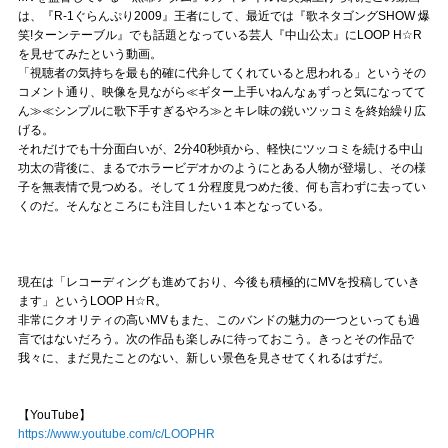
は、『R-1ぐらんぷり2009』王者にして、最近では『歌ネタゴングSHOW 爆
笑!ターンテーブル』でも話題となっている芸人『中山公太』にLOOP H☆R
を見せてみたという動画。
「視聴者の気持ちを最も的確に代弁してくれていると思われる」というその
コメント通り、映像を見ながら≪ギター上手いねんなぁずっと気になってて
ん≫≪シンプルに歌下手すぎるやろ≫とキレ味の鋭いツッコミを終始繰り広
げる。
それだけでも十分面白いが、2分40秒頃から、軽快にツッコミを続ける中山
功太の背後に、まるでホラービデオかのようにとある人物が登場し、その様
子を無表情で見つめる。そして１分程度見つめた後、何も言わずに去ってい
くのだ。そんなところにも注目したい１本となっている。
現在は「レコーディングも進めており、今後も積極的にMVを投稿していき
ます」というLOOP H☆R。
非常にクオリティの高いMVもまた、このバンドの魅力の一つといっても過
言ではないだろう。次の作品も楽しみに待っておこう。きっとその作品で
我々に、まだ見たことのない、新しい景色を見させてくれるはずだ。
【YouTube】
https://www.youtube.com/c/LOOPHR