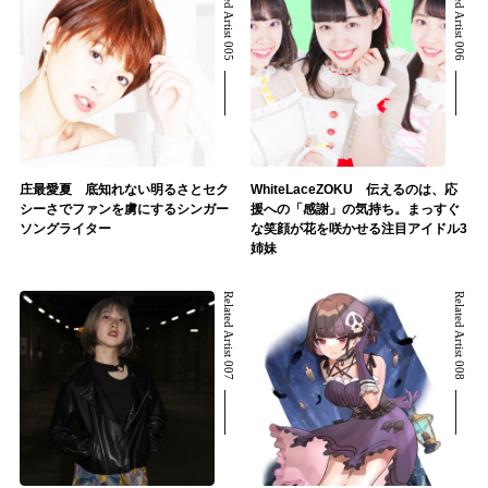
Related Artist 005
Related Artist 006
庄最愛夏 底知れない明るさとセク
WhiteLaceZOKU 伝えるのは、応
シーさでファンを虜にするシンガー
援への「感謝」の気持ち。まっすぐ
ソングライター
な笑顔が花を咲かせる注目アイドル3
姉妹
Related Artist 007
Related Artist 008