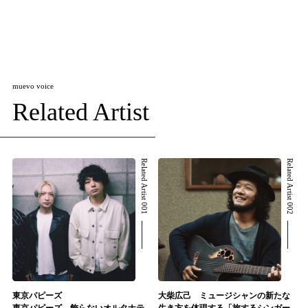
muevo voice
Related Artist
Related Artist 001
Related Artist 002
東京パピーズ
大柴広己 ミュージシャンの新たな
東京パピーズ 飾らないオルタナテ
生き方を体現する「旅するシンガー