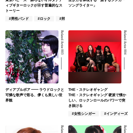
ィブギターロックが示す普遍的なス
ソングライター」
トーリー
#男性バンド
#ロック
#邦ロック
Related Artist 003
Related Artist 004
ディアブルボア ━━ ラウドロックと
THE・ステレオギャング
可憐な歌声で彩る、儚くも美しい世
THE・ステレオギャング 硬派で懐か
界観
しい、ロックンロールのパワーで突
き抜ける
#女性シンガー
#インディーズ