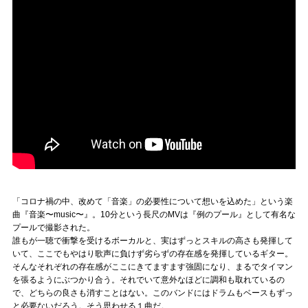
「コロナ禍の中、改めて「音楽」の必要性について想いを込めた」という楽
曲『音楽〜music〜』。10分という長尺のMVは『例のプール』として有名な
プールで撮影された。
誰もが一聴で衝撃を受けるボーカルと、実はずっとスキルの高さも発揮して
いて、ここでもやはり歌声に負けず劣らずの存在感を発揮しているギター。
そんなそれぞれの存在感がここにきてますます強固になり、まるでタイマン
を張るようにぶつかり合う。それでいて意外なほどに調和も取れているの
で、どちらの良さも消すことはない。このバンドにはドラムもベースもずっ
と必要ないだろう。そう思わせる１曲だ。