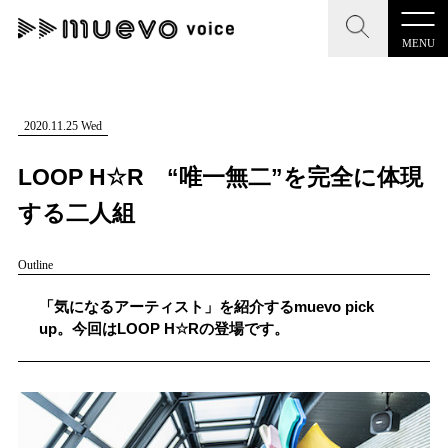
MENU
CLOSE
CLOSE
muevo media
記事を検索する
2020.11.25 Wed
"読者の声を形にする”音楽特化メディア
LOOP H☆R “唯一無二”を完全に体現
する二人組
Outline
MENU
人気ワード
記事一覧
「気になるアーティスト」を紹介するmuevo pick
#男性SSW
#ポップス
#女性SSW
#ロック
up。今回はLOOP H☆Rの登場です。
プレスリリース一覧
#男性シンガー
#HR/HM
#女性シンガー
会社概要
#ヒップホップ
#男性シンガーグループ
#R&B/ソウル
お問い合わせ