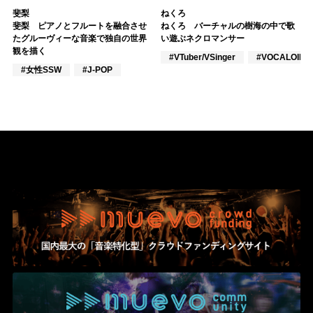
斐梨
ねくろ
斐梨 ピアノとフルートを融合させ
ねくろ バーチャルの樹海の中で歌
たグルーヴィーな音楽で独自の世界
い遊ぶネクロマンサー
観を描く
#VTuber/VSinger
#VOCALOID
#女性SSW
#J-POP