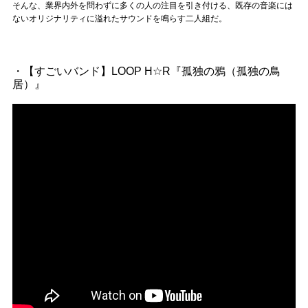
Official SNS
そんな、業界内外を問わずに多くの人の注目を引き付ける、既存の音楽には
ないオリジナリティに溢れたサウンドを鳴らす二人組だ。
・【すごいバンド】LOOP H☆R『孤独の鴉（孤独の鳥
居）』