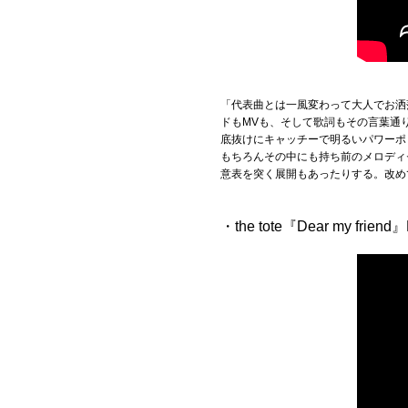
「代表曲とは一風変わって大人でお洒
ドもMVも、そして歌詞もその言葉通
底抜けにキャッチーで明るいパワーポ
もちろんその中にも持ち前のメロディ
意表を突く展開もあったりする。改め
・the tote『Dear my friend