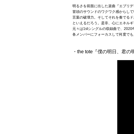
明るさを前面に出した楽曲『エブリデ
冒頭のサウンドのワクワク感からして
言葉の破壊力。そしてそれを奏でるド
といえるだろう。是非、心にエネルギ
元々は1stシングルの収録曲で、202
各メンバーにフォーカスして何度でも
・the tote『僕の明日、