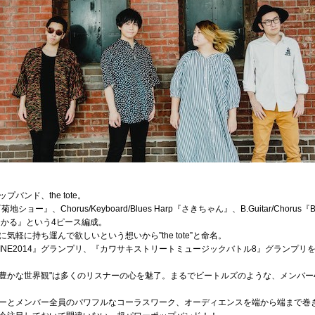
ンド、the tote。
ar『菊地ショー』、Chorus/Keyboard/Blues Harp『さきちゃん』、B.Guitar/Chorus『
ながわひかる』という4ピース編成。
軽に持ち運んで欲しいという想いから”the tote”と命名。
TLINE2014』グランプリ、『カワサキストリートミュージックバトル8』グランプ
像力豊かな世界観"は多くのリスナーの心を魅了。まるでビートルズのような、メンバ
ーとメンバー全員のパワフルなコーラスワーク、オーディエンスを端から端まで巻