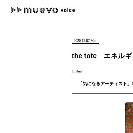
muevo media
記事を検索する
"読者の声を形にする”音楽特化メディア
2020.12.07 Mon
the tote 
Outline
人気ワード
「気になるアーティスト」を紹介
MENU
#男性SSW
#ポップス
#女性SSW
#ロック
#男性シンガー
記事一覧
プレスリリース一覧
会社概要