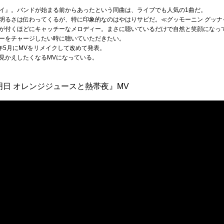
イ』。バンドが始まる前からあったという同曲は、ライブでも人気の1曲だ。
明るさは伝わってくるが、特に印象的なのはやはりサビだ。≪グッモーニン グッナ
が付くほどにキャッチーなメロディー。まさに聴いているだけで自然と笑顔になっ
ーをチャージしたい時に聴いていただきたい。
0年5月にMVをリメイクして改めて発表。
見かえしたくなるMVになっている。
君の明日 オレンジジュースと熱帯夜』MV