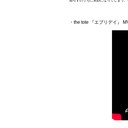
知らずのうちに笑顔になってしまう、
Official SNS
・the tote 『エブリデイ』 M