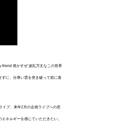
iend 肩かすぜ 波乱万丈なこの世界
けずに、分厚い雲を突き破って前に進
ライブ、来年2月の企画ライブへの意
のエネルギーを感じていただきたい。