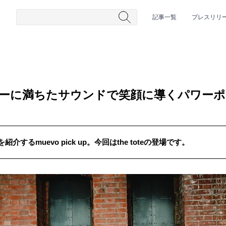
記事一覧
プレスリリ
エネルギーに満ちたサウンドで笑顔に導くパワー
するmuevo pick up。今回はthe toteの登場です。
#HR/HM
#女性シンガー
#ヒップホップ
#男性シンガーグルー