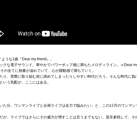
1曲『Dear my friend』。
な電子サウンド。華やかでパワーポップ感に満ちたメロディライン。≪Dear my fr
。その全てに熱量が溢れていて、心が躍動感で満ちていく。
たり、実際に取り組む前に諦めてしまったりしやすい時代だろう。そんな時代に負
という気配が、ここにはある。
いた分、ワンマンライブと企画ライブは全力で臨みたい」と、この12月のワンマン
だが、ライブではさらにその威力が増すことは言うまでもない。是非参戦して、そ