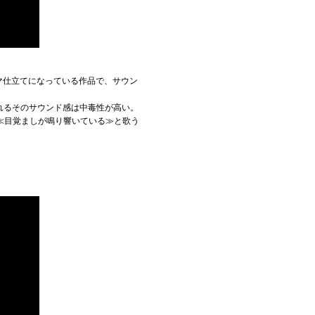
マ仕立てになっている作品で、サウン
られるそのサウンド感は中毒性が高い。
≪目覚ましが鳴り響いている≫と歌う