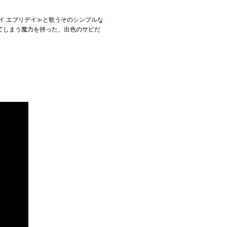
イ エブリデイ≫と歌うそのシンプルな
てしまう魔力を持った、出色のサビだ