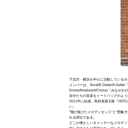
お問い合わせ
記事リクエスト
ログイン
LINK
muevoクラウドファンディング
muevoコミュニティ
下北沢・横浜を中心に活動しているポップバ
ぶいクラ！by muevo
メンバーは、Vocal/E.Guitar/A.Guit
Drums/Keyboard/Chorus『み
自分たちの音楽をトートバッグのように気
ぶいコミュ！by muevo
2011年に結成。島村楽器主催『HO
い。
ぶいマガ！ by muevo
"飛び抜けたメロディセンス"と"想
れる所以である。
どこか懐かしいキャッチーなメロディ
Follow us