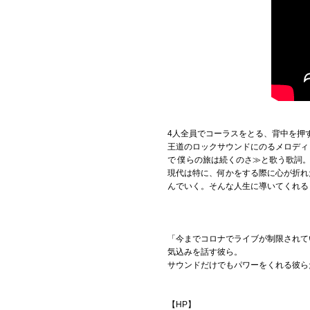
4人全員でコーラスをとる、背中を押すような
王道のロックサウンドにのるメロディック
で 僕らの旅は続くのさ≫と歌う歌詞
現代は特に、何かをする際に心が折れ
んでいく。そんな人生に導いてくれる
「今までコロナでライブが制限されて
気込みを話す彼ら。
サウンドだけでもパワーをくれる彼ら
【HP】