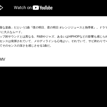
落な楽曲」だという1曲『僕の明日、君の明日 オレンジジュースと熱帯夜』。ドラ
りに大人なムード。
ップ的サウンドとは異なる、R&Bやジャズ、あるいはHIPHOPなどの影響も感じ
センスは発揮されていて、メロディラインも心地よい。それでいて、サビ終わりで
てそのセンスの深さを感じさせる1曲だ。
』MV