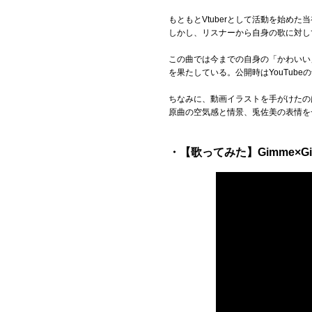
もともとVtuberとして活動を始め
しかし、リスナーから自身の歌に対し
この曲では今までの自身の「かわいい
を果たしている。公開時はYouTub
ちなみに、動画イラストを手がけたの
原曲の空気感と情景、兎佐美の表情を
・【歌ってみた】Gimme×Gimm