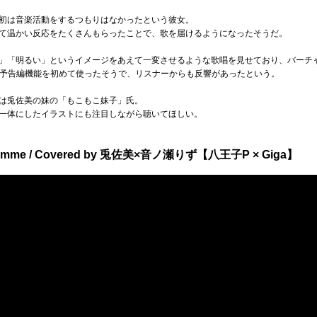
た当初は音楽活動をするつもりはなかったという彼女。
て温かい反応をたくさんもらったことで、歌を届けるようになったそうだ。
」「明るい」というイメージをあえて一変させるような歌唱を見せており、バーチ
eの予告編機能を初めて使ったそうで、リスナーからも反響があったという。
は兎佐美の妹の「もこもこ妹子」氏。
一体にしたイラストにも注目しながら聴いてほしい。
e / Covered by 兎佐美×音ノ瀬りず【八王子P × Giga】