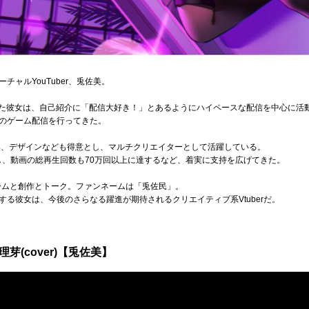
ャルYouTuber、兎佐美。
を果たした彼女は、自己紹介に「配信大好き！」とあるようにハイペースな配信を中心に活
のゲーム配信を行ってきた。
編集、デザインなども得意とし、マルチクリエイターとして活躍している。
破し、動画の総再生回数も70万回以上に達するなど、着実に支持を広げてきた。
ゲームと創作とトーク。ファンネームは「兎佐民」。
る彼女は、今後のさらなる躍進が期待されるクリエイティブ系Vtuberだ。
芽(cover)【兎佐美】