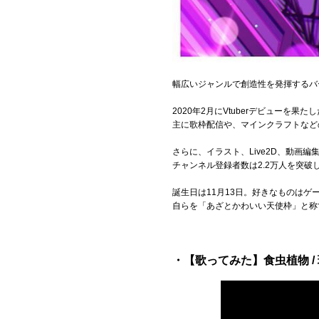
Official SNS
幅広いジャンルで創造性を発揮するバーチ
2020年2月にVtuberデビュー
主に歌枠配信や、マインクラフトなど
さらに、イラスト、Live2D、動画
チャンネル登録者数は2.2万人を突
誕生日は11月13日。好きなものは
自らを「あざとかわいい天使枠」と称す
・【歌ってみた】食虫植物 / 理