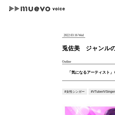
muevo media
記事を検索する
"読者の声を形にする”音楽特化メディア
2022.03.16 Wed
兎佐美 ジャンル
Outline
人気ワード
「気になるアーティスト」を紹
MENU
#男性SSW
#ポップス
#女性SSW
#ロック
#男性シンガー
記事一覧
#女性シンガー
#VTuber/VSinger
プレスリリース一覧
会社概要