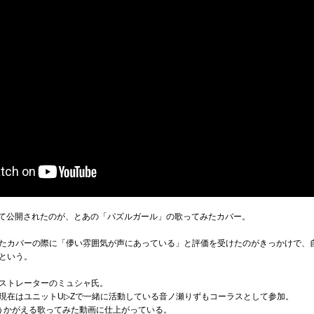
併せて公開されたのが、とあの「パズルガール」の歌ってみたカバー。
たカバーの際に「儚い雰囲気が声にあっている」と評価を受けたのがきっかけで、
という。
ストレーターのミュシャ氏。
現在はユニットU▷Zで一緒に活動している音ノ瀬りずもコーラスとして参加。
うかがえる歌ってみた動画に仕上がっている。