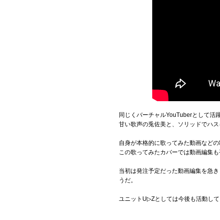
同じくバーチャルYouTuberとし
甘い歌声の兎佐美と、ソリッドでハス
自身が本格的に歌ってみた動画などの
この歌ってみたカバーでは動画編集も
当初は発注予定だった動画編集を急き
うだ。
ユニットU▷Zとしては今後も活動し