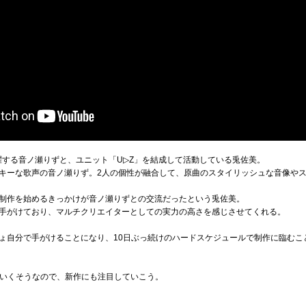
て活躍する音ノ瀬りずと、ユニット「U▷Z」を結成して活動している兎佐美。
キーな歌声の音ノ瀬りず。2人の個性が融合して、原曲のスタイリッシュな音像や
制作を始めるきっかけが音ノ瀬りずとの交流だったという兎佐美。
手がけており、マルチクリエイターとしての実力の高さを感じさせてくれる。
ょ自分で手がけることになり、10日ぶっ続けのハードスケジュールで制作に臨むこ
ていくそうなので、新作にも注目していこう。