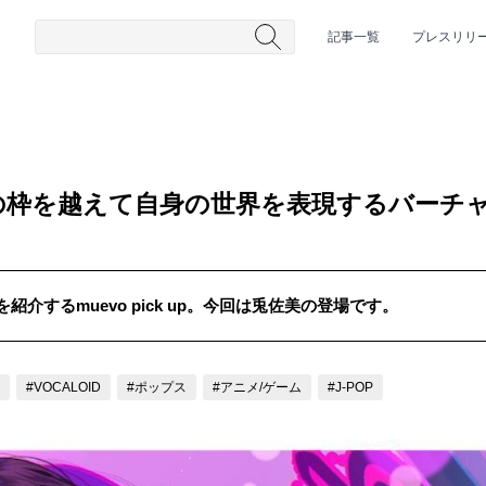
記事一覧
プレスリリ
の枠を越えて自身の世界を表現するバーチ
介するmuevo pick up。今回は兎佐美の登場です。
#HR/HM
#女性シンガー
#ヒップホップ
#男性シンガーグルー
#VOCALOID
#ポップス
#アニメ/ゲーム
#J-POP