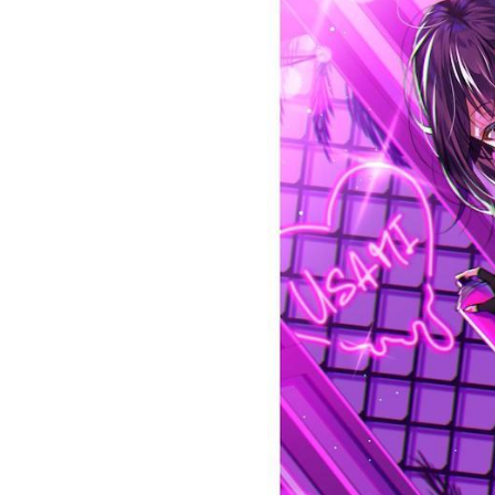
お問い合わせ
記事リクエスト
ログイン
LINK
muevoクラウドファンディング
muevoコミュニティ
ぶいクラ！by muevo
ぶいコミュ！by muevo
ぶいマガ！ by muevo
Follow us