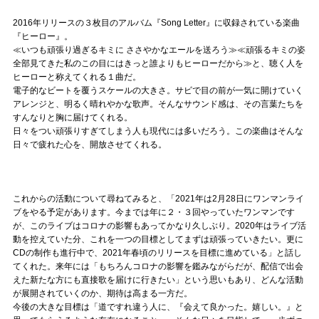
2016年リリースの３枚目のアルバム『Song Letter』に収録されている楽曲
『ヒーロー』。
≪いつも頑張り過ぎるキミに ささやかなエールを送ろう≫≪頑張るキミの姿
全部見てきた私のこの目にはきっと誰よりもヒーローだから≫と、聴く人を
ヒーローと称えてくれる１曲だ。
電子的なビートを覆うスケールの大きさ。サビで目の前が一気に開けていく
アレンジと、明るく晴れやかな歌声。そんなサウンド感は、その言葉たちを
すんなりと胸に届けてくれる。
日々をつい頑張りすぎてしまう人も現代には多いだろう。この楽曲はそんな
日々で疲れた心を、開放させてくれる。
これからの活動について尋ねてみると、「2021年は2月28日にワンマンライ
ブをやる予定があります。今までは年に２・３回やっていたワンマンです
が、このライブはコロナの影響もあってかなり久しぶり。2020年はライブ活
動を控えていた分、これを一つの目標としてまずは頑張っていきたい。更に
CDの制作も進行中で、2021年春頃のリリースを目標に進めている」と話し
てくれた。来年には「もちろんコロナの影響を鑑みながらだが、配信で出会
えた新たな方にも直接歌を届けに行きたい」という思いもあり、どんな活動
が展開されていくのか、期待は高まる一方だ。
今後の大きな目標は「道ですれ違う人に、『会えて良かった。嬉しい。』と