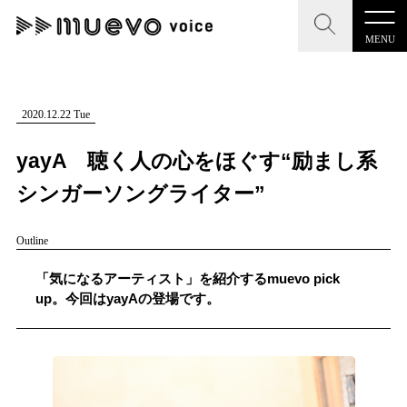
MENU
CLOSE
CLOSE
muevo media
記事を検索する
2020.12.22 Tue
"読者の声を形にする”音楽特化メディア
yayA 聴く人の心をほぐす“励まし系
シンガーソングライター”
Outline
MENU
人気ワード
記事一覧
「気になるアーティスト」を紹介するmuevo pick
#男性SSW
#ポップス
#女性SSW
#ロック
up。今回はyayAの登場です。
プレスリリース一覧
#男性シンガー
#HR/HM
#女性シンガー
会社概要
#ヒップホップ
#男性シンガーグループ
#R&B/ソウル
お問い合わせ