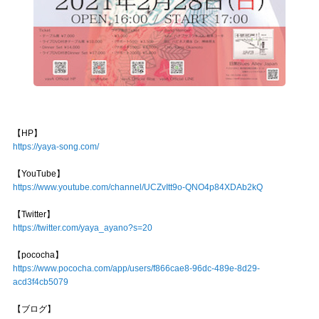
【HP】
https://yaya-song.com/
【YouTube】
https://www.youtube.com/channel/UCZvItt9o-QNO4p84XDAb2kQ
【Twitter】
https://twitter.com/yaya_ayano?s=20
【pococha】
https://www.pococha.com/app/users/f866cae8-96dc-489e-8d29-
acd3f4cb5079
【ブログ】