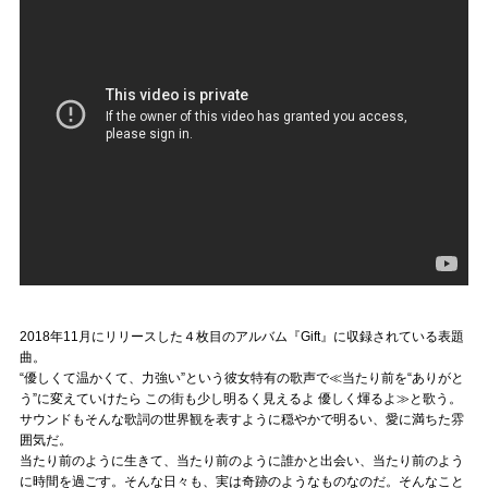
2018年11月にリリースした４枚目のアルバム『Gift』に収録されている表題
曲。
“優しくて温かくて、力強い”という彼女特有の歌声で≪当たり前を“ありがと
う”に変えていけたら この街も少し明るく見えるよ 優しく煇るよ≫と歌う。
サウンドもそんな歌詞の世界観を表すように穏やかで明るい、愛に満ちた雰
囲気だ。
当たり前のように生きて、当たり前のように誰かと出会い、当たり前のよう
に時間を過ごす。そんな日々も、実は奇跡のようなものなのだ。そんなこと