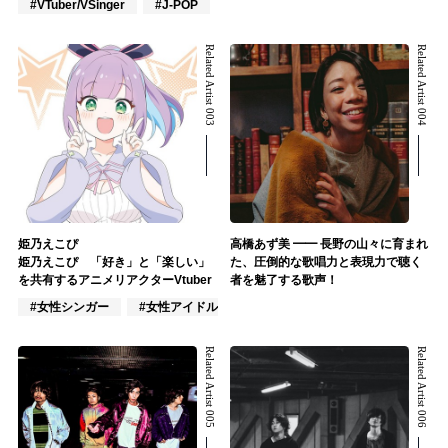
#VTuber/VSinger
#J-POP
Related Artist 003
Related Artist 004
姫乃えこぴ
高橋あず美 ━━ 長野の山々に育まれ
姫乃えこぴ 「好き」と「楽しい」
た、圧倒的な歌唱力と表現力で聴く
を共有するアニメリアクターVtuber
者を魅了する歌声！
#女性シンガー
#女性アイドル
#VTuber/VSinger
Related Artist 005
Related Artist 006