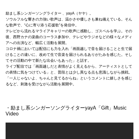
Official SNS
励まし系シンガーソングライター 、yayA（ヤヤ）。
ソウルフルな響きの力強い歌声は、温かさや優しさも兼ね備えている。そん
な歌声で、“心に寄り添う応援歌”を発信中。
テレビから流れるマライアキャリーの歌声に感動し、ゴスペルを学ぶ。その
後、西野カナの楽曲のコーラス参加や、テレビやラジオなどの様々なメディ
アへの出演など、幅広く活動を展開。
コロナ禍においては配信にも力を入れ「画面越しで音を届けることと生で届
けることの違いに、改めて生で音楽を届けられるありがたみを感じた。そし
てその活動の中で新たな出会いもあった」と話す。
ライブ配信では「画面越しだと表情がよく見えるから、アーティストとして
の表情に気をつけている」と、普段とは少し異なる点も意識しながら挑戦。
「一人じゃないよ、ちゃんと見てるからね」というコメントに嬉しさを感じ
るなど、刺激を受けながら活動を展開中。
・励まし系シンガーソングライターyayA「Gift」Music
Video