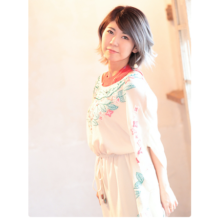
記事リクエスト
ログイン
LINK
muevoクラウドファンディング
muevoコミュニティ
ぶいクラ！by muevo
ぶいコミュ！by muevo
ぶいマガ！ by muevo
Follow us