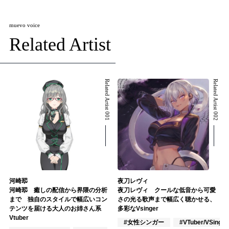
muevo voice
Related Artist
Related Artist 001
Related Artist 002
河崎翆
夜刀レヴィ
河崎翆 癒しの配信から界隈の分析
夜刀レヴィ クールな低音から可愛
まで 独自のスタイルで幅広いコン
さの光る歌声まで幅広く聴かせる、
テンツを届ける大人のお姉さん系
多彩なVsinger
Vtuber
#女性シンガー
#VTuber/VSinger