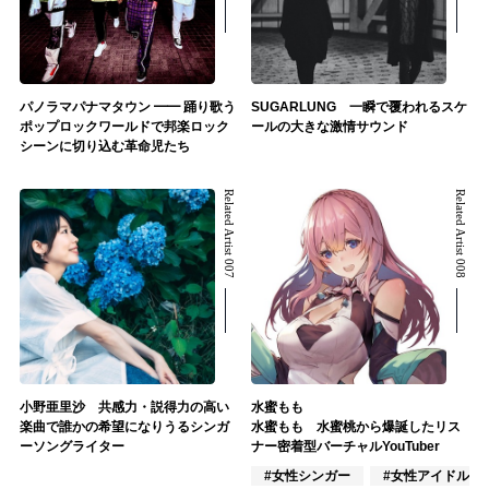
パノラマパナマタウン ━━ 踊り歌う
SUGARLUNG 一瞬で覆われるスケ
ポップロックワールドで邦楽ロック
ールの大きな激情サウンド
シーンに切り込む革命児たち
Related Artist 007
Related Artist 008
小野亜里沙 共感力・説得力の高い
水蜜もも
楽曲で誰かの希望になりうるシンガ
水蜜もも 水蜜桃から爆誕したリス
ーソングライター
ナー密着型バーチャルYouTuber
#女性シンガー
#女性アイドル