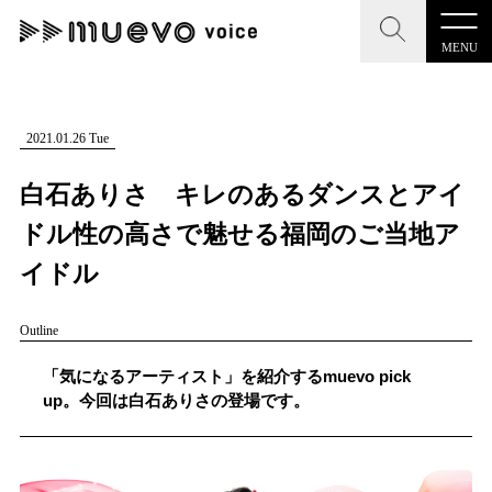
MENU
CLOSE
CLOSE
muevo media
記事を検索する
2021.01.26 Tue
"読者の声を形にする”音楽特化メディア
白石ありさ キレのあるダンスとアイ
ドル性の高さで魅せる福岡のご当地ア
イドル
MENU
人気ワード
Outline
記事一覧
#男性SSW
#ポップス
#女性SSW
#ロック
「気になるアーティスト」を紹介するmuevo pick
プレスリリース一覧
#男性シンガー
#HR/HM
#女性シンガー
up。今回は白石ありさの登場です。
会社概要
#ヒップホップ
#男性シンガーグループ
#R&B/ソウル
お問い合わせ