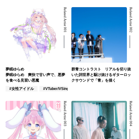
Related Artist 001
Related Artist 002
夢眠ゆらめ
群青コントラスト リアルを切り抜
夢眠ゆらめ 爽快で甘い声で、悪夢
いた詞世界と駆け抜けるギターロッ
を食べる見習い悪魔
クサウンドで「青」を描く
#女性アイドル
#VTuber/VSinger
#アニメ/ゲーム
Related Artist 003
Related Artist 004