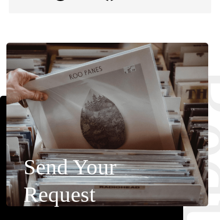
Requ
Send Your
Request