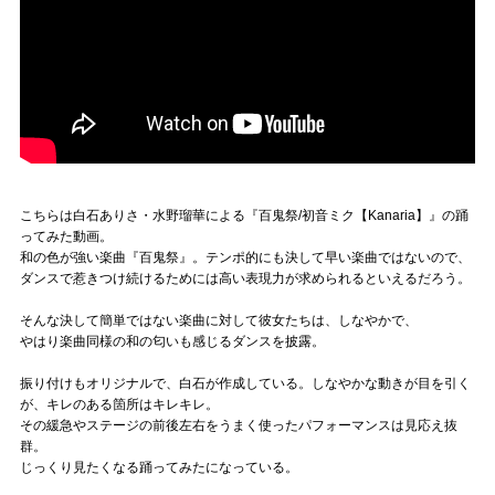
こちらは白石ありさ・水野瑠華による『百鬼祭/初音ミク【Kanaria】』の踊
ってみた動画。
和の色が強い楽曲『百鬼祭』。テンポ的にも決して早い楽曲ではないので、
ダンスで惹きつけ続けるためには高い表現力が求められるといえるだろう。
そんな決して簡単ではない楽曲に対して彼女たちは、しなやかで、
やはり楽曲同様の和の匂いも感じるダンスを披露。
振り付けもオリジナルで、白石が作成している。しなやかな動きが目を引く
が、キレのある箇所はキレキレ。
その緩急やステージの前後左右をうまく使ったパフォーマンスは見応え抜
群。
じっくり見たくなる踊ってみたになっている。