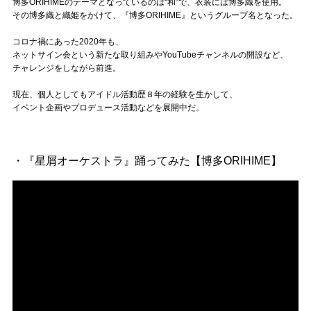
Official SNS
博多ORIHIMEのテーマとなっているのは“和”で、衣装には博多織を使用。
その博多織と織姫をかけて、『博多ORIHIME』というグループ名となった。
コロナ禍にあった2020年も、
ネットサイン会という新たな取り組みやYouTubeチャンネルの開設など、
チャレンジをしながら前進。
現在、個人としてもアイドル活動歴８年の経験を生かして、
イベント企画やプロデュース活動などを展開中だ。
・『星屑オーケストラ』踊ってみた【博多ORIHIME】