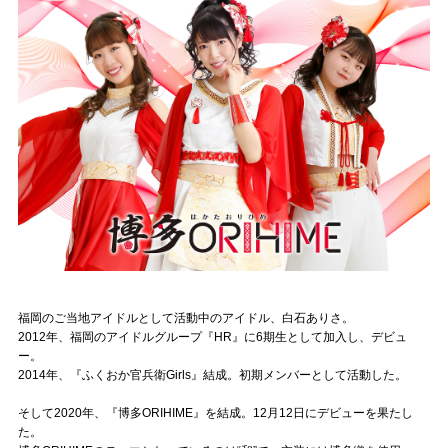
記事リクエスト
ログイン
LINK
muevoクラウドファンディング
muevoコミュニティ
ぶいクラ！by muevo
ぶいコミュ！by muevo
福岡のご当地アイドルとして活動中のアイドル、白石ありさ。
2012年、福岡のアイドルグループ『HR』に6期生として加入し、デビュ
ぶいマガ！ by muevo
ー。
2014年、『ふくおか官兵衛Girls』結成。初期メンバーとして活動した。
Follow us
そして2020年、『博多ORIHIME』を結成。12月12日にデビューを果たし
た。