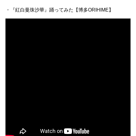
・『紅白曼珠沙華』踊ってみた【博多ORIHIME】