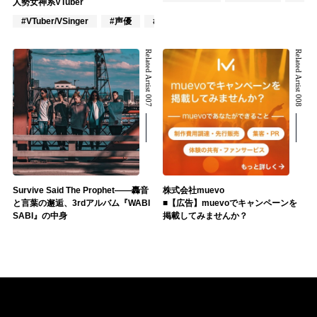
人勢女神系VTuber
#VTuber/VSinger
#声優
#アニメ/ゲーム
Related Artist 007
Related Artist 008
Survive Said The Prophet――轟音
株式会社muevo
と言葉の邂逅、3rdアルバム『WABI
■【広告】muevoでキャンペーンを
SABI』の中身
掲載してみませんか？