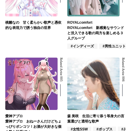
桃雛なの 甘く柔らかい歌声と憑依
ROYALcomfort
的な表現力で誘う独自の世界
ROYALcomfort 新感覚なサウンド
と没入できる歌の両方を楽しめる３
人グループ
#インディーズ
#男性ユニット
Related Artist 005
Related Artist 006
愛神アプロ
森 美咲 生活に寄り添う等身大の言
愛神アプロ おねーさんだけどちょ
葉選びと透明な歌声
っぴりポンコツ！お酒が大好きな個
#女性SSW
#ポップス
#J-P