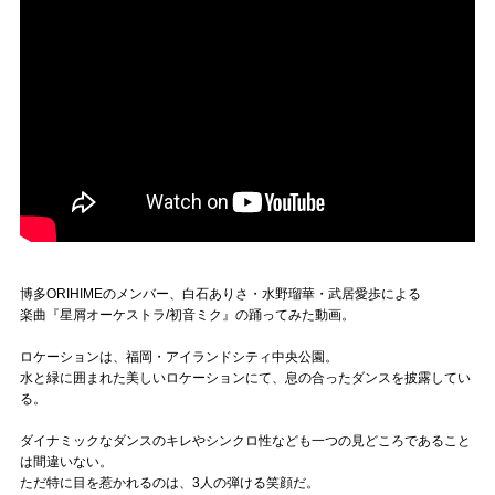
博多ORIHIMEのメンバー、白石ありさ・水野瑠華・武居愛歩による
楽曲『星屑オーケストラ/初音ミク』の踊ってみた動画。
ロケーションは、福岡・アイランドシティ中央公園。
水と緑に囲まれた美しいロケーションにて、息の合ったダンスを披露してい
る。
ダイナミックなダンスのキレやシンクロ性なども一つの見どころであること
は間違いない。
ただ特に目を惹かれるのは、3人の弾ける笑顔だ。