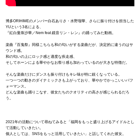
博多ORIHIMEのメンバー白石ありさ・水野瑠華、さらに振り付けを担当した
YUという3名による、
『紅白曼珠沙華／Nem feat.鏡音リン・レン』の踊ってみた動画。
楽曲『百鬼祭』同様こちらも和の匂いがする楽曲だが、決定的に違うのはサ
ウンド感。
和の匂いの上にロック感と適度な疾走感、
そしてホーンによる華やかなお祭り感も加わっているのが大きな特徴だ。
そんな楽曲だけにダンスも振り付けもキレ味が特に鋭くなっている。
一つ一つの動きのダイナミックさも上がっており、華やかでかっこいいパフ
ォーマンス。
どんな楽曲も踊りこなす、彼女たちのクオリティの高さが感じられるだろ
う。
2021年の活動について尋ねてみると「福岡をもっと盛り上げるアイドルとし
て活動していきたい。
個人としては、SNSをもっと活用していきたい」と話してくれた彼女。