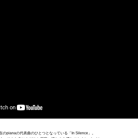
のpianaの代表曲のひとつとなっている「In Silence」。