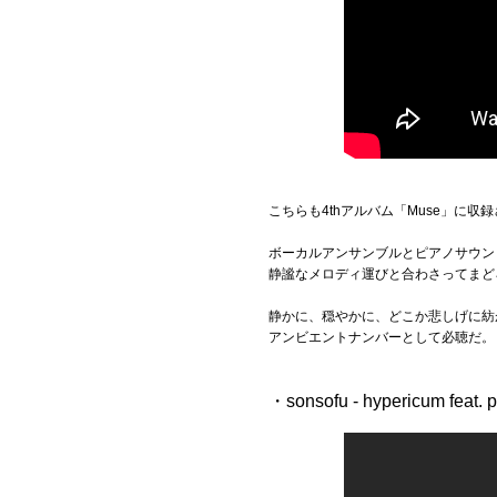
こちらも4thアルバム「Muse」に収録
ボーカルアンサンブルとピアノサウン
静謐なメロディ運びと合わさってまど
静かに、穏やかに、どこか悲しげに紡
アンビエントナンバーとして必聴だ。
・sonsofu - hypericum feat. 