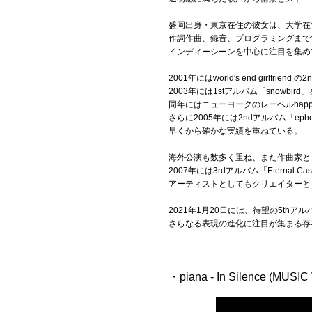
盛岡出身・東京在住の彼女は、大学在
Official SNS
作詞作曲、録音、プログラミングまで
インディーシーンを中心に注目を集め
2001年にはworld's end girlfri
2003年には1stアルバム「snowbird」
同年にはニューヨークのレーベルhap
さらに2005年には2ndアルバム「eph
早くから確かな実績を重ねている。
海外公演も数多く重ね、また作曲家と
2007年には3rdアルバム「Eternal 
アーティストとしてもクリエイターと
2021年1月20日には、待望の5thアル
さらなる表現の進化に注目が集まる存
・piana - In Silence (MUSIC