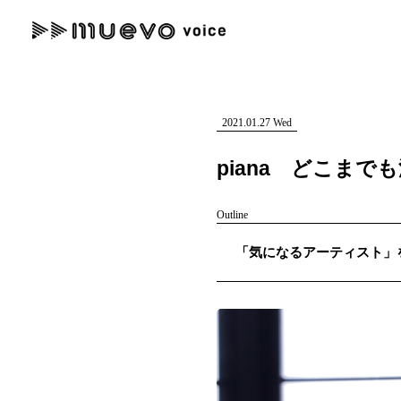
muevo media
記事を検索する
"読者の声を形にする”音楽特化メディア
2021.01.27 Wed
piana どこま
Outline
人気ワード
「気になるアーティスト」を紹介
MENU
#男性SSW
#ポップス
#女性SSW
#ロック
#男性シンガー
記事一覧
プレスリリース一覧
会社概要