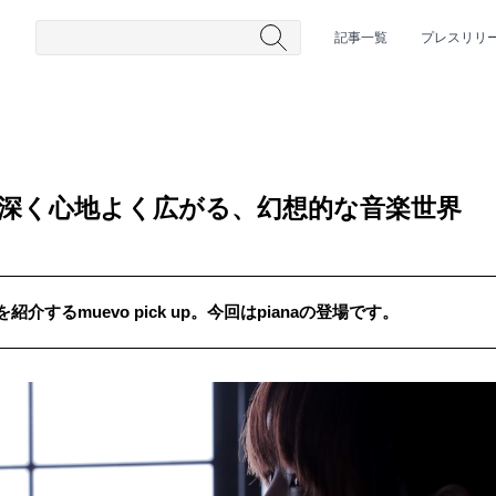
記事一覧
プレスリリ
でも深く心地よく広がる、幻想的な音楽世界
するmuevo pick up。今回はpianaの登場です。
#HR/HM
#女性シンガー
#ヒップホップ
#男性シンガーグルー