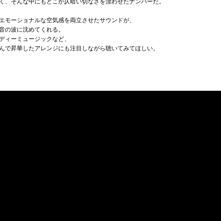
く、そんな中にもどこか仄暗い切なさを漂わせたナンバーだ。
エモーショナルな空気感を両立させたサウンドが、
音の波に沈めてくれる。
ディーミュージックなど、
んで昇華したアレンジにも注目しながら聴いてみてほしい。