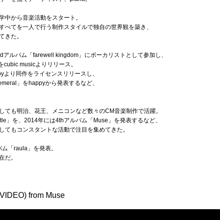
学中から音楽活動をスタート。
すべてを一人で行う制作スタイルで独自の世界観を築き、
てきた。
end の2ndアルバム「farewell kingdom」にボーカリストとして参加し、
をcubic musicよりリリース。
pyより同作をライセンスリリースし、
emeral」をhappyから発表するなど、
しても明治、花王、メニコンなど数々のCM音楽制作で活躍。
Castle」を、2014年には4thアルバム「Muse」を発表するなど、
してもコンスタントな活動で注目を集めてきた。
バム「raula」を発表。
在だ。
 VIDEO) from Muse