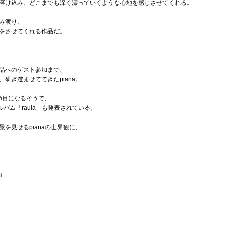
溶け込み、どこまでも深く漂っていくような心地を感じさせてくれる。
み渡り、
をさせてくれる作品だ。
品へのゲスト参加まで、
研ぎ澄ませててきたpiana。
の節目になるそうで、
バム「raula」も発表されている。
を見せるpianaの世界観に、
l