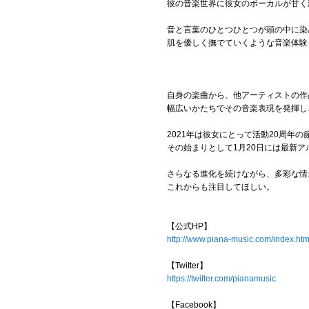
彼の音楽世界に彼女のボーカルが甘く
音と言葉のひとつひとつが頭の中に染
肌を優しく撫でていくような音楽体験
自身の楽曲から、他アーティストの作
幅広いかたちでその音楽表現を発揮し、
2021年は彼女にとって活動20周年
その始まりとして1月20日には最新アル
さらなる進化を続けながら、多彩な情景
これからも注目してほしい。
【公式HP】
http://www.piana-music.com/index.htm
【Twitter】
https://twitter.com/pianamusic
【Facebook】