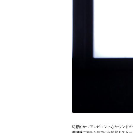
お問い合わせ
記事リクエスト
ログイン
LINK
muevoクラウドファンディング
muevoコミュニティ
ぶいクラ！by muevo
ぶいコミュ！by muevo
ぶいマガ！ by muevo
幻想的かつアンビエントなサウンドの
透明感に満ちた歌声から情景とストーリ
Follow us