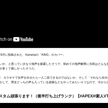
月に投稿された、Kanariaの「KING」のカバー。
いか、と思っていきなり地声を披露したそうで、初めての地声解禁に当初はどんな
が多くて嬉しかったそうだ。
理由が、カラオケで女声を出せたら一人二役できるのではないか、そして「それなら自
かして、男女どっちの声も入っている楽曲などもやってみたいそうなので、今から
タム頑張ります！（後半打ち上げランク）【#APEX/#新人VTu