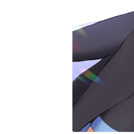
お問い合わせ
記事リクエスト
ログイン
LINK
muevoクラウドファンディング
muevoコミュニティ
ぶいクラ！by muevo
ぶいコミュ！by muevo
ぶいマガ！ by muevo
Follow us