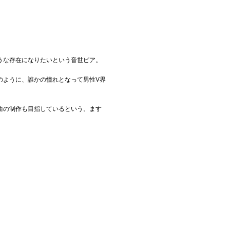
ような存在になりたいという音世ピア。
彼のように、誰かの憧れとなって男性V界
曲の制作も目指しているという。ます