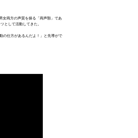
。男女両方の声質を操る「両声類」であ
ンツとして活動してきた。
た活動の仕方があるんだよ！」と先導がで