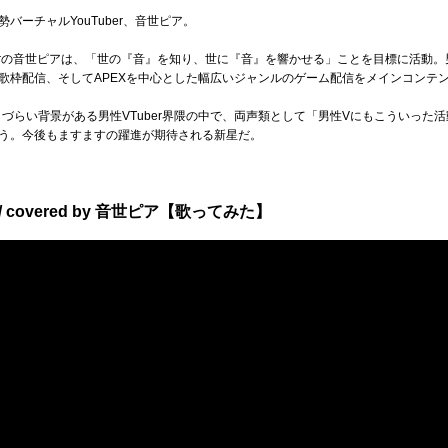
ーチャルYouTuber、音世ピア。
uberの音世ピアは、「世の『音』を知り、世に『音』を響かせる」ことを目標に活動
歌枠配信、そしてAPEXを中心とした幅広いジャンルのゲーム配信をメインコンテ
動しづらい背景がある男性VTuber界隈の中で、両声類として「男性Vにもこういっ
う。今後もますますの躍進が期待される新星だ。
 covered by 音世ピア【歌ってみた】