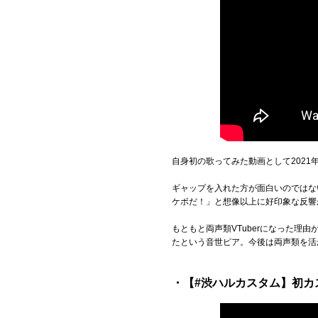
自身初の歌ってみた動画として2021年9
ギャップを入れた方が面白いのではな
ケボだ！」と想像以上に好印象な反響
もともと両声類VTuberになった
たという音世ピア。今後は両声類を活
・【#渋ハルカスタム】初カス