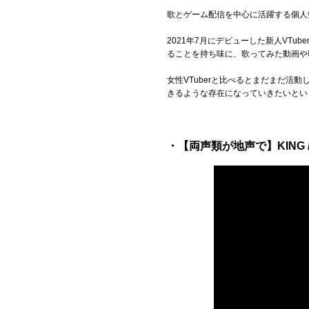
歌とゲーム配信を中心に活躍する個人勢バ
Official SNS
2021年7月にデビューした新人VT
ることを持ち味に、歌ってみた動画や
女性VTuberと比べるとまだまだ活
きるような存在になっていきたいとい
・【両声類が地声で】KING /