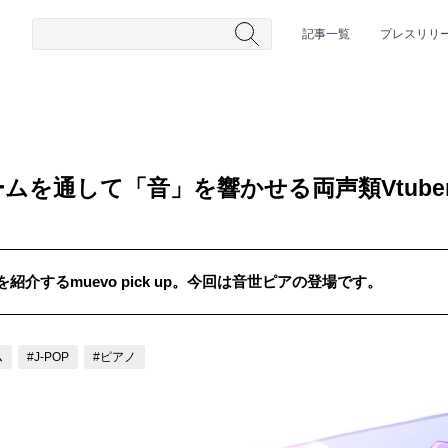
記事一覧
プレスリリ
ムを通して「音」を響かせる両声類Vtube
介するmuevo pick up。今回は音世ピアの登場です。
#HR/HM
#女性シンガー
#ヒップホップ
#男性シンガーグルー
ム
#J-POP
#ピアノ