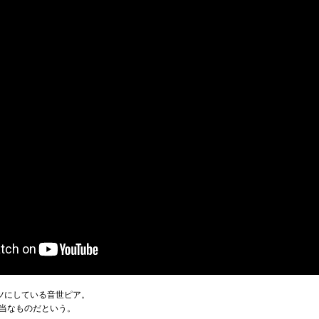
ンツにしている音世ピア。
当なものだという。