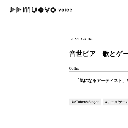
muevo media
記事を検索する
"読者の声を形にする”音楽特化メディア
2022.03.24 Thu
音世ピア 歌とゲー
Outline
人気ワード
「気になるアーティスト」を紹
MENU
#男性SSW
#ポップス
#女性SSW
#ロック
#男性シンガー
記事一覧
#VTuber/VSinger
#アニメ/ゲー
プレスリリース一覧
会社概要