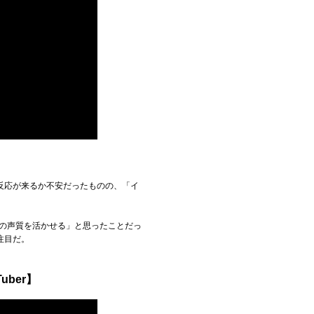
反応が来るか不安だったものの、「イ
分の声質を活かせる」と思ったことだっ
注目だ。
ber】