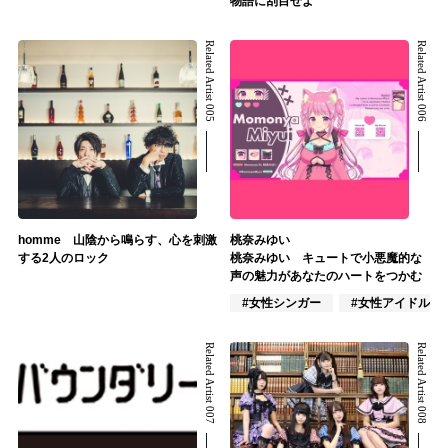
物語に刮目せよ
Related Artist 005
Related Artist 006
homme 山陰から鳴らす、心を刺激
桃奈みゆい
する2人のロック
桃奈みゆい キュートで小悪魔的な
声の魅力があなたのハートをつかむ
#女性シンガー
#女性アイドル
Related Artist 007
Related Artist 008