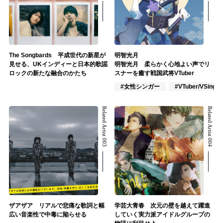
The Songbards 平成世代の新星が
明智光月
見せる、UKインディーと日本的歌謡
明智光月 柔らかく心地よい声でリ
ロックの新たな融合のかたち
スナーを癒す戦国武将VTuber
#女性シンガー
#VTuber/VSinger
Related Artist 003
Related Artist 004
ザアザア リアルで悲痛な歌詞と幅
学芸大青春 次元の壁を越えて躍進
広い音楽性で中毒に陥らせる
していく実力派アイドルグループの