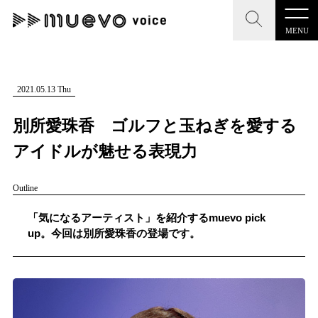
MENU
CLOSE
CLOSE
muevo media
記事を検索する
2021.05.13 Thu
"読者の声を形にする”音楽特化メディア
別所愛珠香 ゴルフと玉ねぎを愛する
アイドルが魅せる表現力
Outline
MENU
人気ワード
記事一覧
「気になるアーティスト」を紹介するmuevo pick
#男性SSW
#ポップス
#女性SSW
#ロック
up。今回は別所愛珠香の登場です。
プレスリリース一覧
#男性シンガー
#HR/HM
#女性シンガー
会社概要
#ヒップホップ
#男性シンガーグループ
#R&B/ソウル
お問い合わせ