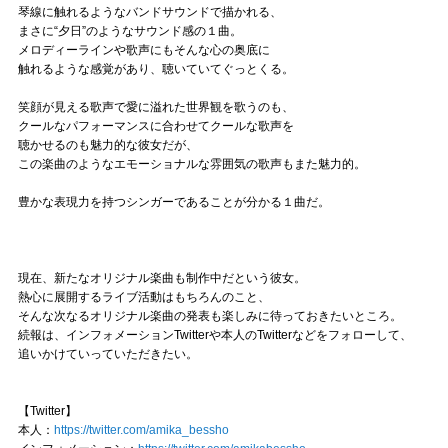
琴線に触れるようなバンドサウンドで描かれる、
まさに“夕日”のようなサウンド感の１曲。
メロディーラインや歌声にもそんな心の奥底に
触れるような感覚があり、聴いていてぐっとくる。
笑顔が見える歌声で愛に溢れた世界観を歌うのも、
クールなパフォーマンスに合わせてクールな歌声を
聴かせるのも魅力的な彼女だが、
この楽曲のようなエモーショナルな雰囲気の歌声もまた魅力的。
豊かな表現力を持つシンガーであることが分かる１曲だ。
現在、新たなオリジナル楽曲も制作中だという彼女。
熱心に展開するライブ活動はもちろんのこと、
そんな次なるオリジナル楽曲の発表も楽しみに待っておきたいところ。
続報は、インフォメーションTwitterや本人のTwitterなどをフォローして、
追いかけていっていただきたい。
【Twitter】
本人：
https://twitter.com/amika_bessho