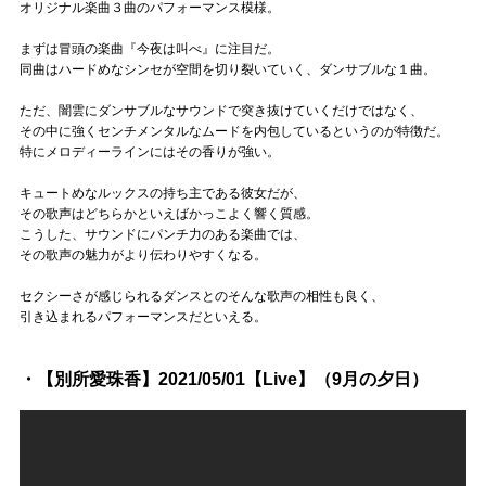
オリジナル楽曲３曲のパフォーマンス模様。
まずは冒頭の楽曲『今夜は叫べ』に注目だ。
同曲はハードめなシンセが空間を切り裂いていく、ダンサブルな１曲。
ただ、闇雲にダンサブルなサウンドで突き抜けていくだけではなく、
その中に強くセンチメンタルなムードを内包しているというのが特徴だ。
特にメロディーラインにはその香りが強い。
キュートめなルックスの持ち主である彼女だが、
その歌声はどちらかといえばかっこよく響く質感。
こうした、サウンドにパンチ力のある楽曲では、
その歌声の魅力がより伝わりやすくなる。
セクシーさが感じられるダンスとのそんな歌声の相性も良く、
引き込まれるパフォーマンスだといえる。
・【別所愛珠香】2021/05/01【Live】（9月の夕日）