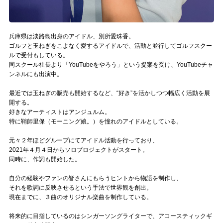
Official SNS
兵庫県は淡路島出身のアイドル、別所愛珠香。
ゴルフと玉ねぎをこよなく愛するアイドルで、活動と並行してゴルフスクー
ルで受付もしている。
同スクール社長より「YouTubeをやろう」という提案を受け、YouTubeチャ
ンネルにも出演中。
最近では玉ねぎの販売も開始するなど、“好き”を活かしつつ幅広く活動を展
開する。
好きなアーティストはアンジュルム。
特に鞘師里保（モーニング娘。）を憧れのアイドルとしている。
元々２年ほどグループにてアイドル活動を行っており、
2021年４月４日からソロプロジェクトがスタート。
同時に、作詞も開始した。
自分の経験やファンの皆さんにもらうヒントから物語を制作し、
それを歌詞に反映させるという手法で世界観を創出。
現在までに、３曲のオリジナル楽曲を制作している。
将来的に目指しているのはシンガーソングライターで、アコースティックギ