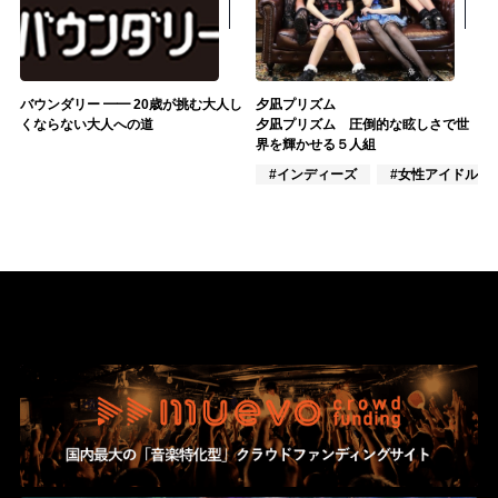
バウンダリー ━━ 20歳が挑む大人し
夕凪プリズム
くならない大人への道
夕凪プリズム 圧倒的な眩しさで世
界を輝かせる５人組
#インディーズ
#女性アイドル