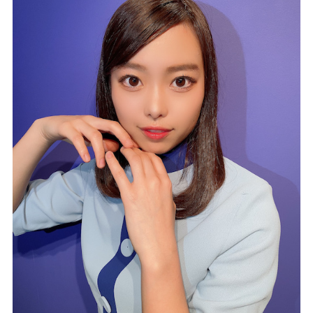
記事リクエスト
ログイン
LINK
muevoクラウドファンディング
muevoコミュニティ
ぶいクラ！by muevo
ぶいコミュ！by muevo
ぶいマガ！ by muevo
Follow us