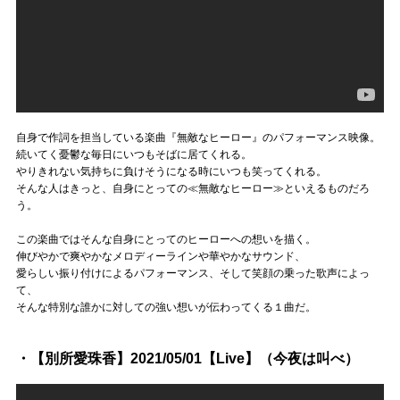
自身で作詞を担当している楽曲『無敵なヒーロー』のパフォーマンス映像。
続いてく憂鬱な毎日にいつもそばに居てくれる。
やりきれない気持ちに負けそうになる時にいつも笑ってくれる。
そんな人はきっと、自身にとっての≪無敵なヒーロー≫といえるものだろ
う。
この楽曲ではそんな自身にとってのヒーローへの想いを描く。
伸びやかで爽やかなメロディーラインや華やかなサウンド、
愛らしい振り付けによるパフォーマンス、そして笑顔の乗った歌声によっ
て、
そんな特別な誰かに対しての強い想いが伝わってくる１曲だ。
・【別所愛珠香】2021/05/01【Live】（今夜は叫べ）