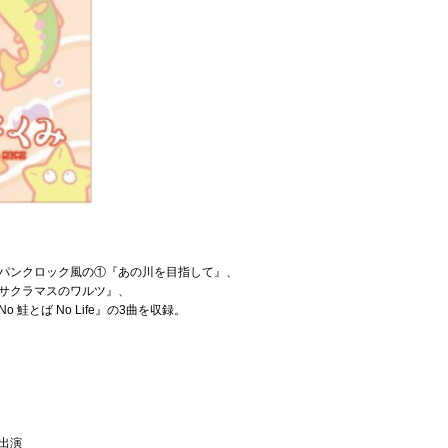
パンクロック風の①『あの川を目指して』、
サクラマスのワルツ』、
鮭とば No Life』の3曲を収録。
出演