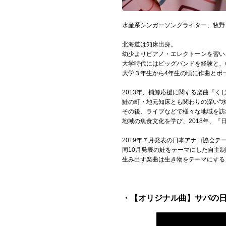
Official SNS
水産系シンガーソングライター、牧野
北海道は知床出身。
幼少よりピアノ・エレクトーンを習い
大学時代にはビッグバンドを経験と、
大学３年生から4年生の頃に作曲とボ
2013年、捕鯨応援に関する楽曲『く
鮭の町・地元知床とも関わりの深い“
その後、ライブなどで様々な地域を訪
地域の魚食文化を学び、2018年、『
2019年７月発表の日本アナゴ協会テ
同10月発表の鮭をテーマにした自主
生み出す楽曲は生き物をテーマにする
・【オリジナル曲】サバの