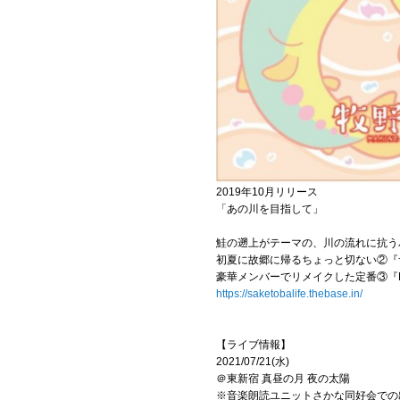
2019年10月リリース
「あの川を目指して」
鮭の遡上がテーマの、川の流れに抗う
初夏に故郷に帰るちょっと切ない②『
豪華メンバーでリメイクした定番③『No 
https://saketobalife.thebase.in/
【ライブ情報】
2021/07/21(水)
＠東新宿 真昼の月 夜の太陽
※音楽朗読ユニットさかな同好会での