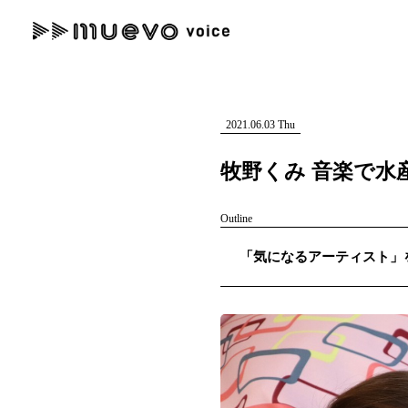
muevo media
記事を検索する
"読者の声を形にする”音楽特化メディア
2021.06.03 Thu
牧野くみ 音楽で水
Outline
人気ワード
「気になるアーティスト」を紹
MENU
#男性SSW
#ポップス
#女性SSW
#ロック
#男性シンガー
記事一覧
プレスリリース一覧
会社概要