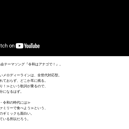
ゴ協会テーマソング『令和はアナゴで！』。
いメロディーラインは、全世代対応型。
れておらず、どこか耳に残る。
り！≫という歌詞が乗るので、
分になるはず。
・令和の時代には≫
ァミリーで食べよう≫という、
のギミックも面白い。
ている所以だろう。