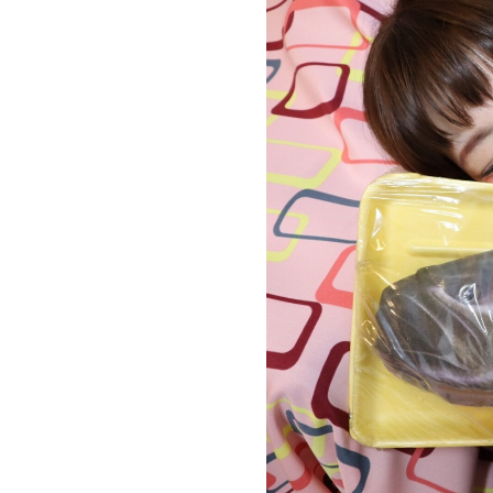
お問い合わせ
記事リクエスト
ログイン
LINK
muevoクラウドファンディング
muevoコミュニティ
ぶいクラ！by muevo
ぶいコミュ！by muevo
ぶいマガ！ by muevo
Follow us