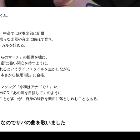
くみ。
、中高では吹奏楽部に所属、
様々な楽器や音楽に触れて育ち、
ーカルを始める。
じらのマーチ』の提供を機に、
水産”に強い関心を持つように。
れるというライフスタイルを生かしながら
日本さかな検定1級』に合格。
ーマソング『令和はアナゴで！』や、
制作CD『あの川を目指して』のように、
ことが多いが、自身の経験を楽曲に落とし込むこともある。
日なのでサバの曲を歌いました