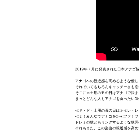
2019年７月に発表された日本アナ
アナゴへの親近感を高めるような優し
それでいてもちろんキャッチーさも忘
そこに≪土用の丑の日はアナゴで決ま
きっとどんな人もアナゴを食べたい気
≪ド・ド・土用の丑の日は≫≪レ・レ
≪ミ！みんなでアナゴを≫≪ファ！フ
ドレミの歌ともリンクするような歌詞
それもまた、この楽曲の親近感を高め