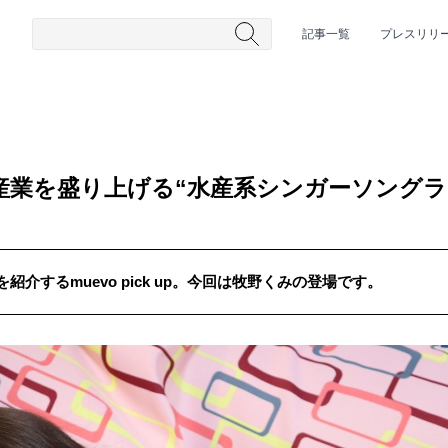
記事一覧
プレスリリ
産業を盛り上げる“水産系シンガーソングラ
介するmuevo pick up。今回は牧野くみの登場です。
#HR/HM
#女性シンガー
#ヒップホップ
#男性シンガーグルー