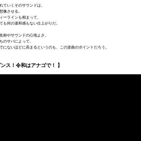
れていくそのサウンドは、
想像させる。
ィーラインも相まって、
ても何の違和感もない仕上がりだ。
名称やサウンドの心地よさ、
ちのサバによって、
でにないほどに高まるというのも、この楽曲のポイントだろう。
ンス！令和はアナゴで！ 】