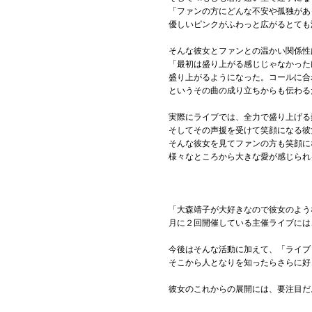
「ファンの方にどんな不安や孤独があ
優しいピンクがふわっと広がるとても
そんな彼女とファンとの温かい関係性
「最初は盛り上がる感じじゃなかった
盛り上がるようになった。コールに合
というその曲の成り立ちからも伝わる
実際にライブでは、全力で盛り上げる
そしてその声援を受けて笑顔になる彼
そんな彼女を見てファンの方も笑顔に
様々なところから大きな愛が感じられ
「大森靖子が大好きなので彼女のよう
月に２回開催している主催ライブには
今後はそんな活動に加えて、「ライブ
そこから人となりを知ったらさらに好
彼女のこれからの展開には、要注目だ