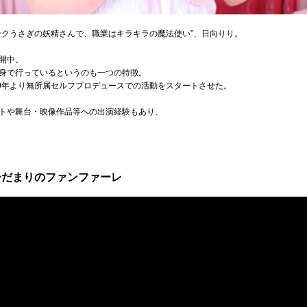
ンクうさぎの妖精さんで、職業はキラキラの魔法使い”、日向りり。
開中。
身で行っているというのも一つの特徴。
20年より無所属セルフプロデュースでの活動をスタートさせた。
トや舞台・映像作品等への出演経験もあり、
り／ひだまりのファンファーレ