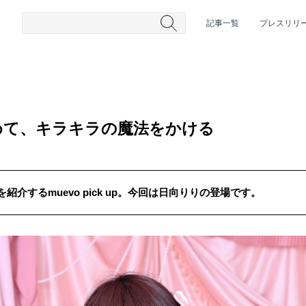
記事一覧
プレスリリ
めて、キラキラの魔法をかける
介するmuevo pick up。今回は日向りりの登場です。
#HR/HM
#女性シンガー
#ヒップホップ
#男性シンガーグルー