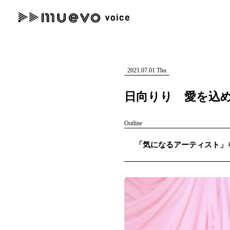
muevo media
記事を検索する
"読者の声を形にする”音楽特化メディア
2021.07.01 Thu
日向りり 愛を込
Outline
人気ワード
「気になるアーティスト」を紹
MENU
#男性SSW
#ポップス
#女性SSW
#ロック
#男性シンガー
記事一覧
プレスリリース一覧
会社概要