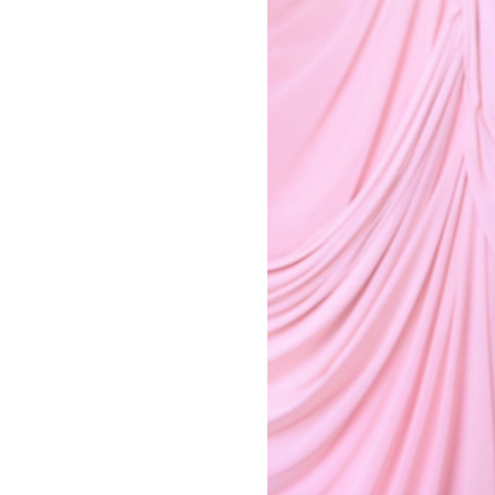
お問い合わせ
記事リクエスト
ログイン
LINK
muevoクラウドファンディング
muevoコミュニティ
ぶいクラ！by muevo
ぶいコミュ！by muevo
ぶいマガ！ by muevo
Follow us