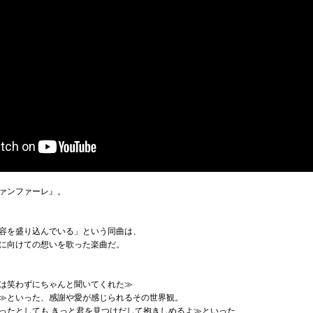
ァンファーレ』。
容を盛り込んでいる」という同曲は、
に向けての想いを歌った楽曲だ。
は笑わずにちゃんと聞いてくれた≫
≫といった、感謝や愛が感じられるその世界観。
ったとしても きっと君を見つけだして抱きしめるよ≫といった、