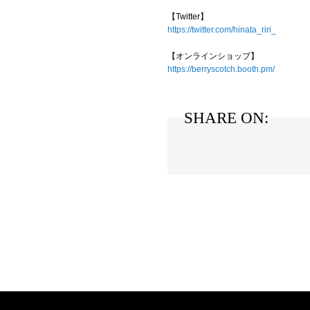
【Twitter】
https://twitter.com/hinata_riri_
【オンラインショップ】
https://berryscotch.booth.pm/
SHARE ON: