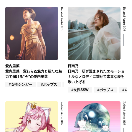
Related Artist 005
Related Artist 006
愛内里菜
日南乃
愛内里菜 変わらぬ魅力と新たな魅
日南乃 研ぎ澄まされたエモーショ
力で届ける“今”の愛内里菜
ナルなメロディに乗せて素直な愛を
歌い上げる
#女性シンガー
#ポップス
#J-POP
#女性SSW
#ポップス
#ロッ
Related Artist 007
Related Artist 008