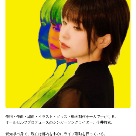
記事リクエスト
ログイン
LINK
muevoクラウドファンディング
muevoコミュニティ
ぶいクラ！by muevo
ぶいコミュ！by muevo
ぶいマガ！ by muevo
作詞・作曲・編曲・イラスト・グッズ・動画制作を一人で手がける、
オールセルフプロデュースのシンガーソングライター、今井舞衣。
Follow us
愛知県出身で、現在は都内を中心にライブ活動を行っている。