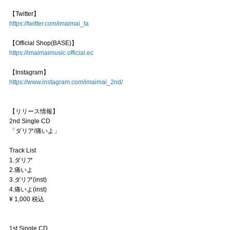
【Twitter】
https://twitter.com/imaimai_ta
【Official Shop(BASE)】
https://imaimaimusic.official.ec
【Instagram】
https://www.instagram.com/imaimai_2nd/
【リリース情報】
2nd Single CD
「ダリア/痛いよ」
Track List
1.ダリア
2.痛いよ
3.ダリア(inst)
4.痛いよ(inst)
¥ 1,000 税込
1st Single CD