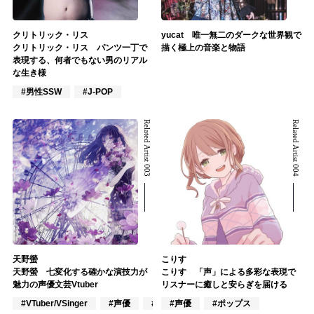
クリトリック・リス
yucat 唯一無二のダークな世界観で
クリトリック・リス パンツ一丁で
描く極上の音楽と物語
表現する、何者でもない男のリアル
な生き様
#男性SSW
#J-POP
Related Artist 003
Related Artist 004
天野螢
こりす
天野螢 七変化する確かな演技力が
こりす 「声」による多彩な表現で
魅力の声優文芸Vtuber
リスナーに癒しと安らぎを届ける
#VTuber/VSinger
#声優
#アニメ/ゲーム
#声優
#ポップス