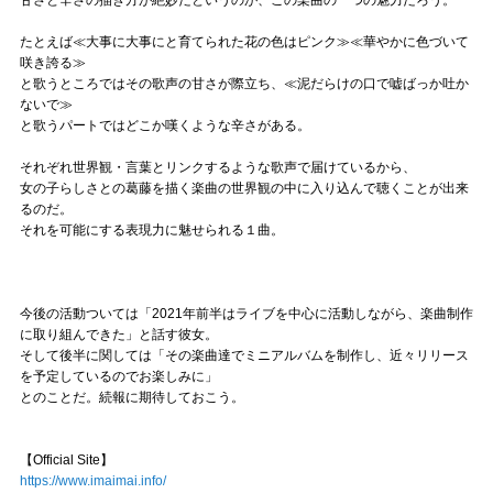
たとえば≪大事に大事にと育てられた花の色はピンク≫≪華やかに色づいて
咲き誇る≫
と歌うところではその歌声の甘さが際立ち、≪泥だらけの口で嘘ばっか吐か
ないで≫
と歌うパートではどこか嘆くような辛さがある。
それぞれ世界観・言葉とリンクするような歌声で届けているから、
女の子らしさとの葛藤を描く楽曲の世界観の中に入り込んで聴くことが出来
るのだ。
それを可能にする表現力に魅せられる１曲。
今後の活動ついては「2021年前半はライブを中心に活動しながら、楽曲制作
に取り組んできた」と話す彼女。
そして後半に関しては「その楽曲達でミニアルバムを制作し、近々リリース
を予定しているのでお楽しみに」
とのことだ。続報に期待しておこう。
【Official Site】
https://www.imaimai.info/