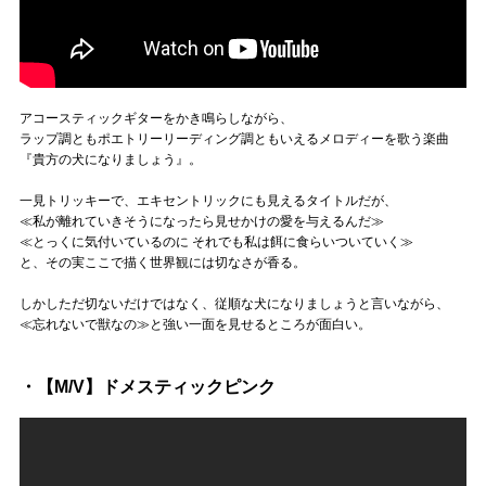
アコースティックギターをかき鳴らしながら、
ラップ調ともポエトリーリーディング調ともいえるメロディーを歌う楽曲
『貴方の犬になりましょう』。
一見トリッキーで、エキセントリックにも見えるタイトルだが、
≪私が離れていきそうになったら見せかけの愛を与えるんだ≫
≪とっくに気付いているのに それでも私は餌に食らいついていく≫
と、その実ここで描く世界観には切なさが香る。
しかしただ切ないだけではなく、従順な犬になりましょうと言いながら、
≪忘れないで獣なの≫と強い一面を見せるところが面白い。
・【M/V】ドメスティックピンク