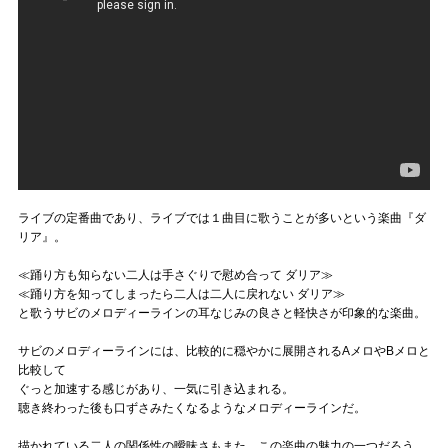
ライブの定番曲であり、ライブでは１曲目に歌うことが多いという楽曲『ダ
リア』。
≪踊り方も知らない二人は手さぐりで慰め合って ダリア≫
≪踊り方を知ってしまったら二人は二人に戻れない ダリア≫
と歌うサビのメロディーラインの耳なじみの良さと軽快さが印象的な楽曲。
サビのメロディーラインには、比較的に穏やかに展開されるAメロやBメロと
比較して
ぐっと加速する感じがあり、一気に引き込まれる。
聴き終わった後も口ずさみたくなるようなメロディーラインだ。
描かれている二人の関係性の曖昧さもまた、この楽曲の魅力の一つだろう。