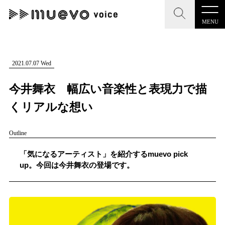
MENU
CLOSE
CLOSE
muevo media
記事を検索する
2021.07.07 Wed
"読者の声を形にする”音楽特化メディア
今井舞衣 幅広い音楽性と表現力で描
くリアルな想い
Outline
MENU
人気ワード
記事一覧
「気になるアーティスト」を紹介するmuevo pick
#男性SSW
#ポップス
#女性SSW
#ロック
up。今回は今井舞衣の登場です。
プレスリリース一覧
#男性シンガー
#HR/HM
#女性シンガー
会社概要
#ヒップホップ
#男性シンガーグループ
#R&B/ソウル
お問い合わせ