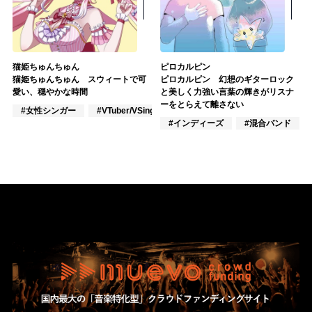
猫姫ちゅんちゅん
ピロカルピン
猫姫ちゅんちゅん スウィートで可
ピロカルピン 幻想のギターロック
愛い、穏やかな時間
と美しく力強い言葉の輝きがリスナ
ーをとらえて離さない
#女性シンガー
#VTuber/VSinger
#ポップス
#インディーズ
#混合バンド