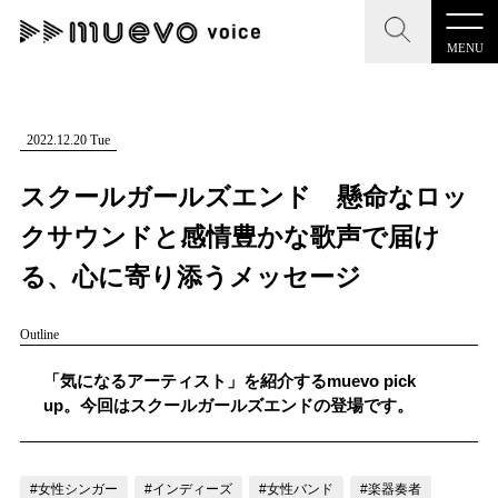
MENU
CLOSE
CLOSE
muevo media
記事を検索する
2022.12.20 Tue
"読者の声を形にする”音楽特化メディア
スクールガールズエンド 懸命なロッ
クサウンドと感情豊かな歌声で届け
る、心に寄り添うメッセージ
MENU
人気ワード
Outline
記事一覧
#男性SSW
#ポップス
#女性SSW
#ロック
「気になるアーティスト」を紹介するmuevo pick
プレスリリース一覧
#男性シンガー
#HR/HM
#女性シンガー
up。今回はスクールガールズエンドの登場です。
会社概要
#ヒップホップ
#男性シンガーグループ
#R&B/ソウル
お問い合わせ
#女性シンガー
#インディーズ
#女性バンド
#楽器奏者