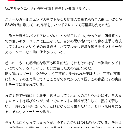
Vo.アサヤケユウナが作詞作曲を担当した楽曲『ライカ』。
スクールガールズエンドの中でもかなり初期の楽曲であるこの曲は、彼女が
SSW時代に歌っていた作品を、バンドアレンジで再構築したものだ。
「作った当初はバンドアレンジのことを想定していなかったが、Gt供養の力
で力強いギターロックに仕上がった。自分の思い描いていた像を上手く表現
してくれた」というその言葉通り、パワフルかつ豊潤な響きを持つギターが
光る、クールな１曲に仕上がっている。
想いのこもった感情的な歌声も印象的だ。それもそのはずこの楽曲のタイト
ルになっている『ライカ』とは実在した犬の名前なのだ。
旧ソ連のスプートニク2号という宇宙船に乗せられた実験犬で、宇宙に実際
に行き、そのまま帰ってくることができなかった１匹。この作品はその実話
をテーマに描かれている。
片道切符で宇宙に行く最中、送り出してくれた人のことを思い出す。そのま
まロケットは飛び立つが、途中でロケットの異常が発生して「熱くて苦し
い」「帰れない事は知っていたけどやっぱり生きたいよ」という気持ちにな
る。そんなストーリーを歌う。
ライカは亡くなってしまったが、今でもこの話は受け継がれている。それは
この楽曲の中に綴られている≪君の人生（ものがたり）は消えない≫という