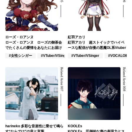
ローズ・ロアンヌ
紅羽アカリ
ローズ・ロアンヌ ローズの御茶会
紅羽アカリ 超ストイックでハイペ
でたくさんの愛情をあなたにお届け
ースな配信が自慢の悪魔OL系Vtuber
#女性シンガー
#VTuber/VSinger
#VTuber/VSinger
#VOCALOID
#VOCALOID
Related Artist 007
Related Artist 008
harineko 多彩な音楽性に乗せて鳴ら
KOOLEs
す“ならでは”の音と言葉
KOOLEs 圧倒的な声の表現力とス