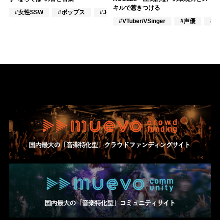
キルで惹きつける
#女性SSW
#ポップス
#J-POP
#VTuber/VSinger
#声優
#