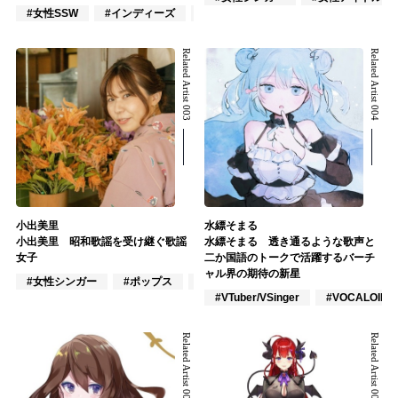
#女性SSW
#インディーズ
#ポップス
Related Artist 003
Related Artist 004
小出美里
水縹そまる
小出美里 昭和歌謡を受け継ぐ歌謡
水縹そまる 透き通るような歌声と
女子
二か国語のトークで活躍するバーチ
ャル界の期待の新星
#女性シンガー
#ポップス
#歌謡曲
#VTuber/VSinger
#VOCALOID
Related Artist 005
Related Artist 006