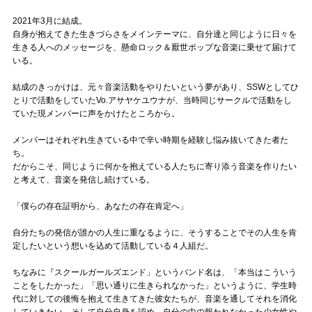
Official SNS
2021年3月に結成。
自身が抱えてきた生きづらさをメインテーマに、自分達と同じように日々を
生きる人へのメッセージを、懸命ロック＆厭世ポップな音楽に乗せて届けて
いる。
結成のきっかけは、元々音楽活動をやりたいという夢があり、SSWとしてひ
とりで活動をしていたVo.アサヤケユウナが、当時同じサークルで活動をし
ていた現メンバーに声をかけたところから。
メンバーはそれぞれ生きている中で辛い時期を経験し悩み抜いてきた者た
ち。
だからこそ、同じように何かを抱えている人たちに寄り添う音楽を作りたい
と考えて、音楽を発信し続けている。
「僕らの存在証明から、あなたの存在肯定へ」
自分たちの発信が誰かの人生に重なるように、そうすることでその人生を肯
定したいという想いを込めて活動している４人組だ。
ちなみに『スクールガールズエンド」というバンド名は、「本当はこういう
ことをしたかった」「思い通りに生きられなかった」というように、学生時
代に対しての後悔を抱えて生きてきた彼女たちが、音楽を通してそれを消化
していきたい。そして自分自身を認め、自分の中の報われなかった少女性や