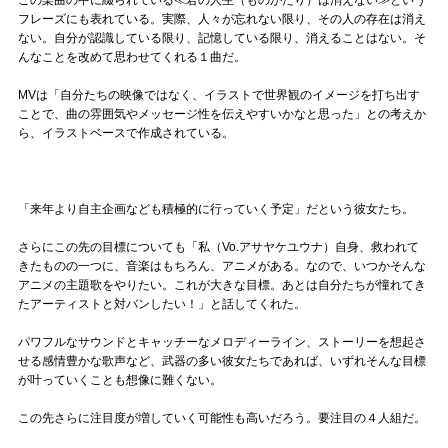
フレーズにも表れている。実際、人々が忘れない限り、その人の存在は消え
ない。自分が認識している限り、記憶している限り、消えることはない。そ
んなことを改めて思わせてくれる１曲だ。
MVは「自分たちの映像ではなく、イラストで世界観のイメージを打ち出す
ことで、曲の雰囲気やメッセージ性を伝えやすいかなと思った」との考えか
ら、イラストベースで作成されている。
「来年より自主企画なども積極的に行っていく予定」だという彼女たち。
さらにこの先の目標についても「私（Vo.アサヤケユウナ）自身、救われて
きたものの一つに、音楽はもちろん、アニメがある。なので、いつかそんな
アニメの主題歌をやりたい。これが大きな目標。あとは自分たちが憧れてき
たアーティストと対バンしたい！」と話してくれた。
パワフルなサウンドとキャッチーなメロディーライン、ストーリーを想起さ
せる感情豊かな歌声など、武器の多い彼女たちであれば、いずれそんな目標
が叶っていくことも想像に難くない。
この先さらに注目度が増していく可能性も高いだろう。要注目の４人組だ。