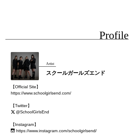
Profile
Artist
スクールガールズエンド
【Official Site】
https://www.schoolgirlsend.com/
【Twitter】
@SchoolGirlsEnd
【Instagram】
https://www.instagram.com/schoolgirlsend/