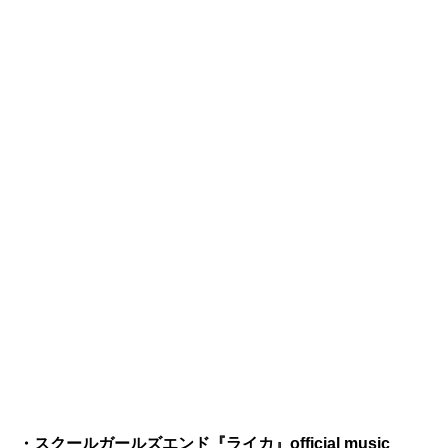
・スクールガールズエンド『ライカ』official music