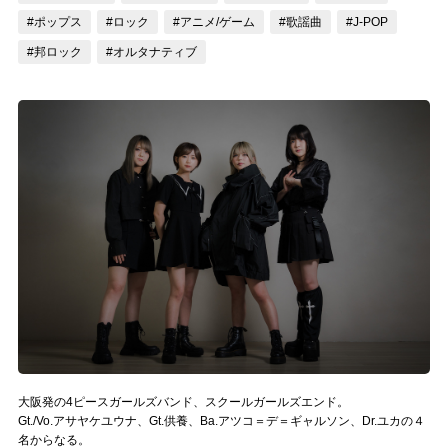
#ポップス
#ロック
#アニメ/ゲーム
#歌謡曲
#J-POP
記事リクエスト
#邦ロック
#オルタナティブ
ログイン
LINK
muevoクラウドファンディング
muevoコミュニティ
ぶいクラ！by muevo
ぶいコミュ！by muevo
ぶいマガ！ by muevo
大阪発の4ピースガールズバンド、スクールガールズエンド。
Follow us
Gt./Vo.アサヤケユウナ、Gt.供養、Ba.アツコ＝デ＝ギャルソン、Dr.ユカの４
名からなる。