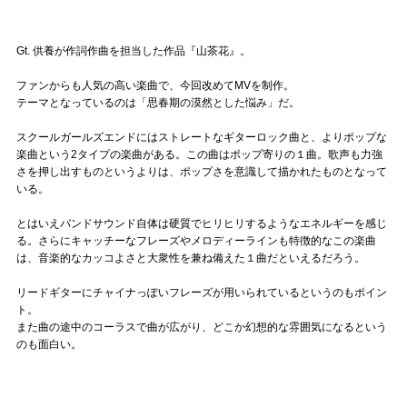
Gt. 供養が作詞作曲を担当した作品『山茶花』。
ファンからも人気の高い楽曲で、今回改めてMVを制作。
テーマとなっているのは「思春期の漠然とした悩み」だ。
スクールガールズエンドにはストレートなギターロック曲と、よりポップな
楽曲という2タイプの楽曲がある。この曲はポップ寄りの１曲。歌声も力強
さを押し出すものというよりは、ポップさを意識して描かれたものとなって
いる。
とはいえバンドサウンド自体は硬質でヒリヒリするようなエネルギーを感じ
る。さらにキャッチーなフレーズやメロディーラインも特徴的なこの楽曲
は、音楽的なカッコよさと大衆性を兼ね備えた１曲だといえるだろう。
リードギターにチャイナっぽいフレーズが用いられているというのもポイン
ト。
また曲の途中のコーラスで曲が広がり、どこか幻想的な雰囲気になるという
のも面白い。