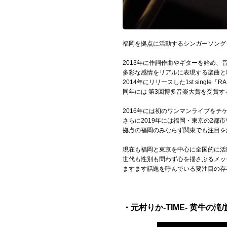
Official SNS
福岡を拠点に活動するシンガーソング
2013年に作詞作曲やギターを始め、
多彩な感情をリアルに表現する楽曲と
2014年にリリースした1st single
同年には 第3回博多音楽大賞を受賞
2016年には初のワンマンライブをチ
さらに2019年には福岡・東京の2都
拠点の福岡のみならず関東でも注目を
現在も福岡と東京を中心に全国的に活
世代も性別も問わず心を揺さぶるメッ
ますます話題を呼んでいる要注目の存
・元村りか-TIME- 黄牛の滝/