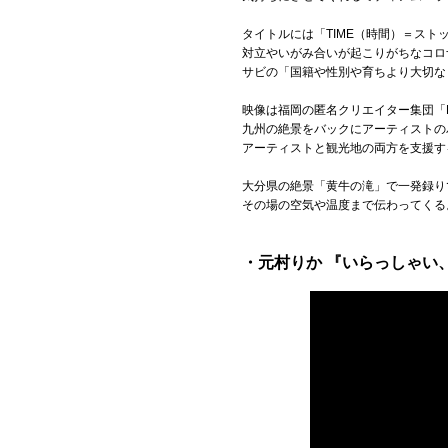
タイトルには「TIME（時間）＝ス
対立やいがみ合いが起こりがちなコロ
サビの「国籍や性別や育ちより大切な
映像は福岡の匿名クリエイター集団「Fuk
九州の絶景をバックにアーティストの
アーティストと観光地の両方を支援す
大分県の絶景「黄牛の滝」で一発録り
その場の空気や温度まで伝わってくる
・元村りか 『いらっしゃい