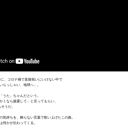
だ時に、コロナ禍で直接祝いにいけない中で
いらっしゃい、地球へ」。
「うた」ちゃんだという。
かくなら披露して」と言ってもらい、
るそうだ。
の気持ちを、飾らない言葉で歌い上げたこの曲。
は何かが伝わってくる。