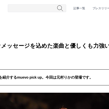
記事一覧
プレスリリ
なメッセージを込めた楽曲と優しくも力強
介するmuevo pick up。今回は元村りかの登場です。
#HR/HM
#女性シンガー
#ヒップホップ
#男性シンガーグルー