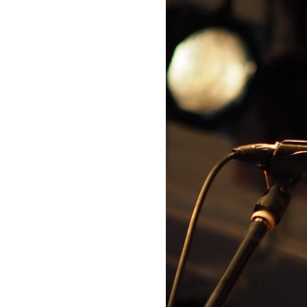
お問い合わせ
記事リクエスト
ログイン
LINK
muevoクラウドファンディング
muevoコミュニティ
ぶいクラ！by muevo
ぶいコミュ！by muevo
ぶいマガ！ by muevo
Follow us