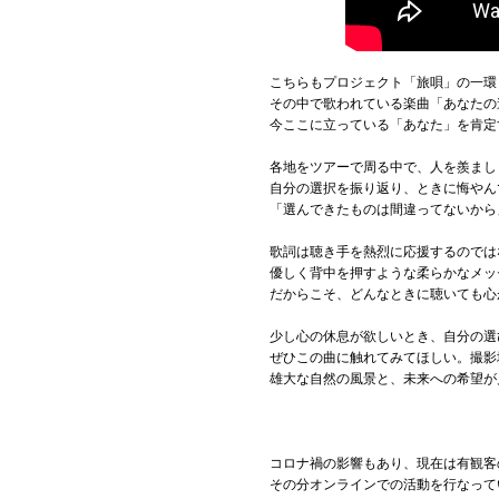
こちらもプロジェクト「旅唄」の一環
その中で歌われている楽曲「あなたの
今ここに立っている「あなた」を肯定
各地をツアーで周る中で、人を羨まし
自分の選択を振り返り、ときに悔やん
「選んできたものは間違ってないから
歌詞は聴き手を熱烈に応援するのでは
優しく背中を押すような柔らかなメッ
だからこそ、どんなときに聴いても心
少し心の休息が欲しいとき、自分の選
ぜひこの曲に触れてみてほしい。撮影
雄大な自然の風景と、未来への希望が
コロナ禍の影響もあり、現在は有観客
その分オンラインでの活動を行なって