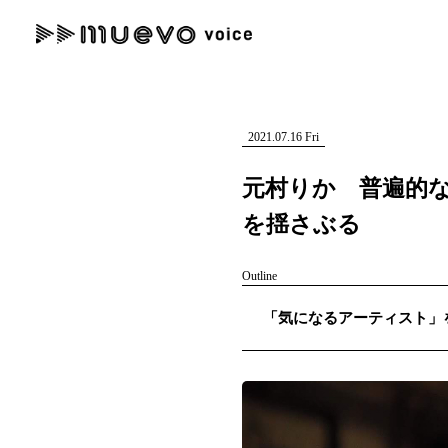
muevo media
記事を検索する
"読者の声を形にする”音楽特化メディア
2021.07.16 Fri
元村りか 普遍的
を揺さぶる
人気ワード
Outline
MENU
「気になるアーティスト」を紹
#男性SSW
#ポップス
#女性SSW
#ロック
#男性シンガー
記事一覧
プレスリリース一覧
会社概要