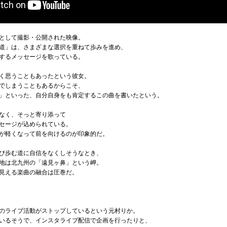
として撮影・公開された映像。
道」は、さまざまな選択を重ねて歩みを進め、
するメッセージを歌っている。
く思うこともあったという彼女。
でしまうこともあるからこそ、
」といった、自分自身をも肯定するこの曲を書いたという。
なく、そっと寄り添って
セージが込められている。
が軽くなって前を向けるのが印象的だ。
び歩む道に自信をなくしそうなとき、
地は北九州の「遠見ヶ鼻」という岬。
見える楽曲の融合は圧巻だ。
のライブ活動がストップしているという元村りか。
いるそうで、インスタライブ配信で企画を行ったりと、