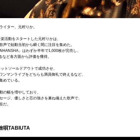
ライター、元村りか。
音楽活動をスタートした元村りかは、
歌声で始動当初から瞬く間に注目を集めた。
「RANHANSHA」はわずか半年で1,000枚が完売し、
するなど各方面から評価を獲得。
ケットソールドアウトで成功させ、
市ワンマンライブをどちらも満員御礼で終えるなど、
集めている。
動の幅を増やしており、
セージ、優しさと芯の強さを兼ね備えた歌声で、
在だ。
旅唄TABIUTA