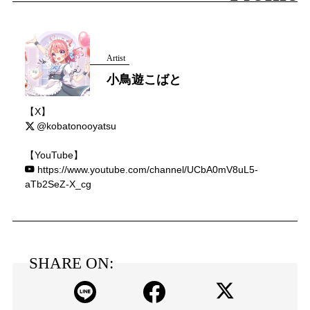
Artist
小鳥遊こばと
【X】
@kobatonooyatsu
【YouTube】
https://www.youtube.com/channel/UCbA0mV8uL5-
aTb2SeZ-X_cg
SHARE ON: