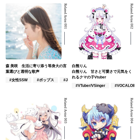
Related Artist 001
Related Artist 002
森 美咲 生活に寄り添う等身大の言
白熊りん
葉選びと透明な歌声
白熊りん 甘さと可愛さで元気をく
れるクマの子Vtuber
#女性SSW
#ポップス
#J-POP
#VTuber/VSinger
#VOCALOID
Related Artist 003
Related Artist 004