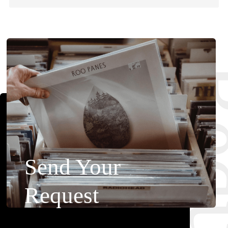
Requ
Send Your
Request