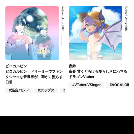
Related Artist 007
Related Artist 008
ピロカルピン
夜鈴
ピロカルピン ドリーミーでファン
夜鈴 甘くとろける愛らしさにハマる
タジックな音世界が、確かに照らす
ドラゴンVtuber
日常
#VTuber/VSinger
#VOCALOID
#混合バンド
#ポップス
#J-POP