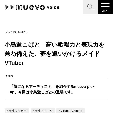
MENU
CLOSE
CLOSE
muevo media
記事を検索する
2023.10.08 Sun
"読者の声を形にする”音楽特化メディア
小鳥遊こばと 高い歌唱力と表現力を
兼ね備えた、夢を追いかけるメイド
VTuber
MENU
人気ワード
Outline
記事一覧
#男性SSW
#ポップス
#女性SSW
#ロック
「気になるアーティスト」を紹介するmuevo pick
プレスリリース一覧
#男性シンガー
#HR/HM
#女性シンガー
up。今回は小鳥遊こばとの登場です。
会社概要
#ヒップホップ
#男性シンガーグループ
#R&B/ソウル
お問い合わせ
#女性シンガー
#女性アイドル
#VTuber/VSinger