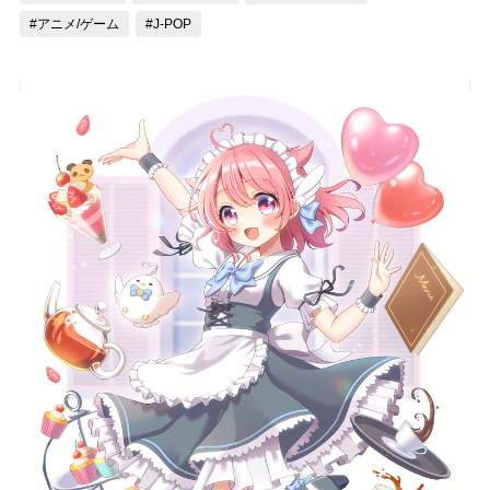
#アニメ/ゲーム
#J-POP
記事リクエスト
ログイン
LINK
muevoクラウドファンディング
muevoコミュニティ
ぶいクラ！by muevo
ぶいコミュ！by muevo
ぶいマガ！ by muevo
Follow us