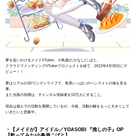
Official SNS
夢を追いかけるメイドVTuber、小鳥遊(たかなし)こばと。
クラウドファンディングVTuberプロジェクトを経て、2022年4月30日にデ
ビュー！！
夢はリアルの3Dワンマンライブで、客席いっぱいのペンライトの海を見る
事。
また当面の目標は、チャンネル登録者を10万人にすること。
現在は個人での活動を展開しているが、今後、活動の幅をもっと大きくして
いきたいと思案中。
・【メイドが】アイドル／YOASOBI 『推しの子』OP
【歌ってみた/小鳥遊こばと】