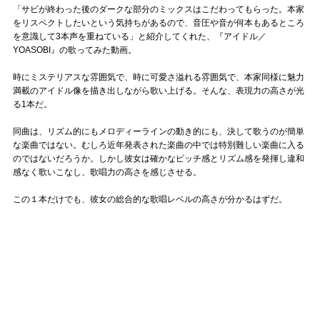
「サビが終わった後のダークな部分のミックスはこだわってもらった。本家
をリスペクトしたいという気持ちがあるので、音圧や音が何本もあるところ
を意識して3本声を重ねている」と紹介してくれた、『アイドル／
YOASOBI』の歌ってみた動画。
時にミステリアスな雰囲気で、時に可愛さ溢れる雰囲気で、本家同様に魅力
満載のアイドル像を描き出しながら歌い上げる。そんな、表現力の高さが光
る1本だ。
同曲は、リズム的にもメロディーラインの動き的にも、決して歌うのが簡単
な楽曲ではない。むしろ近年発表された楽曲の中では特別難しい楽曲に入る
のではないだろうか。しかし彼女は確かなピッチ感とリズム感を発揮し違和
感なく歌いこなし、歌唱力の高さを感じさせる。
この１本だけでも、彼女の総合的な歌唱レベルの高さが分かるはずだ。