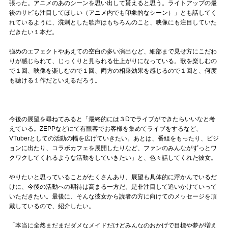
張った。アニメのあのシーンを思い出して貰えると思う。ライトアップの最
後のサビも注目してほしい（アニメ内でも印象的なシーン）」とも話してく
れているように、溌剌とした歌声はもちろんのこと、映像にも注目していた
だきたい１本だ。
強めのエフェクトやあえての空白の多い演出など、細部まで見せ方にこだわ
りが感じられて、じっくりと見られる仕上がりになっている。歌を楽しむの
で１回、映像を楽しむので１回、両方の相乗効果を感じるので１回と、何度
も聴ける１作だといえるだろう。
今後の展望を尋ねてみると「最終的には３Dでライブができたらいいなと考
えている。ZEPPなどにて有観客でお客様を集めてライブをするなど、
VTuberとしての活動の幅を広げていきたい。あとは、番組をもったり、ビジ
ョンに出たり、コラボカフェを展開したりなど、ファンのみんながずっとワ
クワクしてくれるような活動をしていきたい」と、色々話してくれた彼女。
やりたいと思っていることがたくさんあり、展望も具体的に浮かんでいるだ
けに、今後の活動への期待は高まる一方だ。是非注目して追いかけていって
いただきたい。最後に、そんな彼女から読者の方に向けてのメッセージを頂
戴しているので、紹介したい。
「本当に全然まだまだダメなメイドだけどみんなのおかげで目標や夢が増え