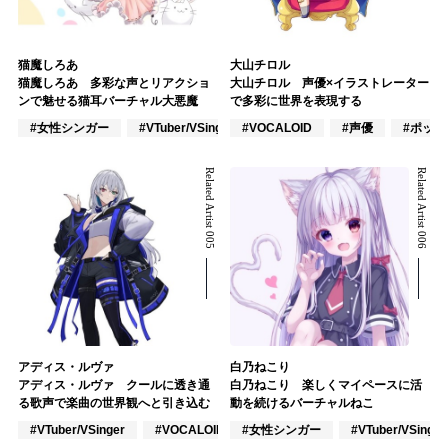
猫魔しろあ
大山チロル
猫魔しろあ 多彩な声とリアクショ
大山チロル 声優×イラストレーター
ンで魅せる猫耳バーチャル大悪魔
で多彩に世界を表現する
#女性シンガー
#VTuber/VSinger
#VOCALOID
#J-POP
#声優
#ポップ
Related Artist 005
Related Artist 006
アディス・ルヴァ
白乃ねこり
アディス・ルヴァ クールに透き通
白乃ねこり 楽しくマイペースに活
る歌声で楽曲の世界観へと引き込む
動を続けるバーチャルねこ
#VTuber/VSinger
#VOCALOID
#女性シンガー
#ポップス
#VTuber/VSinger