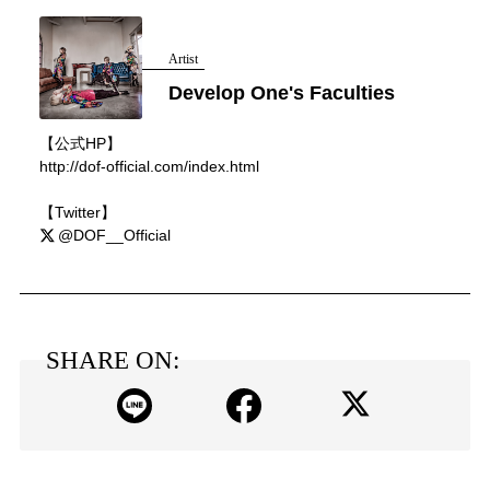
Artist
Develop One's Faculties
【公式HP】
http://dof-official.com/index.html
【Twitter】
@DOF__Official
SHARE ON: