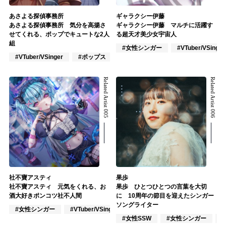
あさよる探偵事務所
ギャラクシー伊藤
あさよる探偵事務所 気分を高揚さ
ギャラクシー伊藤 マルチに活躍す
せてくれる、ポップでキュートな2人
る超天才美少女宇宙人
組
#女性シンガー
#VTuber/VSinger
#VTuber/VSinger
#ポップス
#アニメ/ゲーム
Related Artist 005
Related Artist 006
社不寶アスティ
果歩
社不寶アスティ 元気をくれる、お
果歩 ひとつひとつの言葉を大切
酒大好きポンコツ社不人間
に 10周年の節目を迎えたシンガー
ソングライター
#女性シンガー
#VTuber/VSinger
#VOCALOID
#女性SSW
#女性シンガー