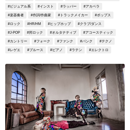
#ビジュアル系
#インスト
#ラッパー
#アカペラ
記事リクエスト
#楽器奏者
#作詞/作曲家
#トラックメイカー
#ポップス
ログイン
#ロック
#HR/HM
#ヒップホップ
#クラブ/ダンス
#J-POP
#邦ロック
#オルタナティブ
#アコースティック
LINK
#カントリー
#フォーク
#ファンク
#パンク
#テクノ
#レゲエ
#ブルース
#ピアノ
#ラテン
#エレクトロ
muevoクラウドファンディング
muevoコミュニティ
ぶいクラ！by muevo
ぶいコミュ！by muevo
ぶいマガ！ by muevo
Follow us