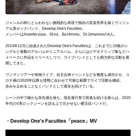
Official SNS
ジャンルの枠にとらわれない挑戦的な表現で独自の音楽世界を築くヴィジュ
アル系ロックバンド、Develop One's Faculties。
メンバーはAsserter.yuya、Gt.rui、Ba.Hiromu、Dr.Johannesの4人。
2014年12月に結成されたDevelop One's Facultiesは、これまでに10枚のシ
ングルと複数のアルバムやミニアルバム、さらにはビデオクリップ集などハ
イペースに作品をリリースしつつ、ライブバンドとしても精力的な活動を展
開してきた。
ワンマンツアーや単独ライブ、自主企画イベントなどを幾度も成功させ、コ
ロナ禍の2020年以降も情勢に合わせて可能な範囲でライブ活動を継続。
歩みを止めることなくバンドとして進化を続けている。
シーンの中で確かな存在感を放ち、現在進行形で前進を続ける彼らは、2020
年代のV系ロックシーンを語る上で欠かせない要注目バンドだ。
・Develop One's Faculties「peace」MV