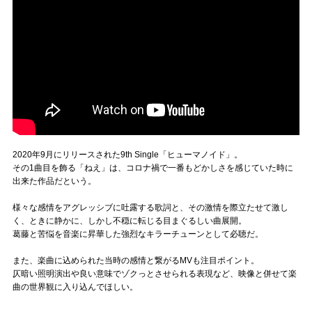
2020年9月にリリースされた9th Single「ヒューマノイド」。
その1曲目を飾る「ねえ」は、コロナ禍で一番もどかしさを感じていた時に
出来た作品だという。
様々な感情をアグレッシブに吐露する歌詞と、その激情を際立たせて激し
く、ときに静かに、しかし不穏に転じる目まぐるしい曲展開。
葛藤と苦悩を音楽に昇華した強烈なキラーチューンとして必聴だ。
また、楽曲に込められた当時の感情と繋がるMVも注目ポイント。
仄暗い照明演出や良い意味でゾクっとさせられる表現など、映像と併せて楽
曲の世界観に入り込んでほしい。