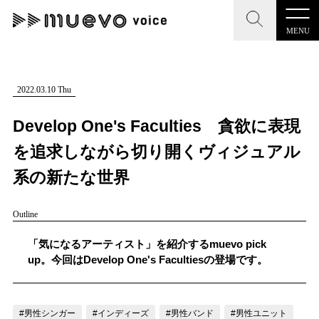
MENU
CLOSE
CLOSE
muevo media
記事を検索する
2022.03.10 Thu
"読者の声を形にする”音楽特化メディア
Develop One's Faculties 貪欲に表現
を追求しながら切り開くヴィジュアル
系の新たな世界
MENU
人気ワード
Outline
記事一覧
#男性SSW
#ポップス
#女性SSW
#ロック
「気になるアーティスト」を紹介するmuevo pick
プレスリリース一覧
#男性シンガー
#HR/HM
#女性シンガー
up。今回はDevelop One's Facultiesの登場です。
会社概要
#ヒップホップ
#男性シンガーグループ
#R&B/ソウル
お問い合わせ
#男性シンガー
#インディーズ
#男性バンド
#男性ユニット