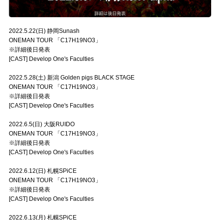
2022.5.22(日) 静岡Sunash
ONEMAN TOUR 「C17H19NO3」
※詳細後日発表
[CAST] Develop One's Faculties
2022.5.28(土) 新潟 Golden pigs BLACK STAGE
ONEMAN TOUR 「C17H19NO3」
※詳細後日発表
[CAST] Develop One's Faculties
2022.6.5(日) 大阪RUIDO
ONEMAN TOUR 「C17H19NO3」
※詳細後日発表
[CAST] Develop One's Faculties
2022.6.12(日) 札幌SPiCE
ONEMAN TOUR 「C17H19NO3」
※詳細後日発表
[CAST] Develop One's Faculties
2022.6.13(月) 札幌SPiCE