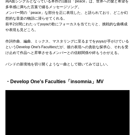
両A面シングルとなっている本作の1曲目「peace」は、世界への愛と希望を
多幸感に満ちた言葉で綴るメッセージソング。
メンバー間の「peace」な部分を正に表現した、と語られており、どこか幻
想的な音楽の物語に浸らせてくれる。
前半2分間にわたってyuyaの歌にフォーカスを当てたりと、挑戦的な曲構成
や表現も見どころ。
作詞作曲、編曲、ミックス、マスタリングに至るまでをyuyaが手がけている
というDevelop One's Facultiesだが、彼の表現への貪欲な探求心、それを受
け止めて作品へと昇華させるメンバーとの信頼関係や絆もうかがえる。
バンドの新境地を切り開くような一曲として聴いてみてほしい。
・Develop One's Faculties「insomnia」MV