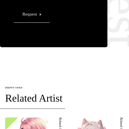
Request
muevo voice
Related Artist