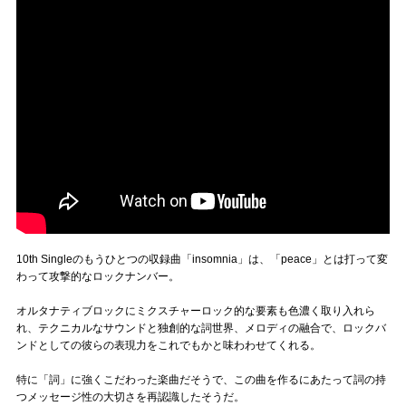
10th Singleのもうひとつの収録曲「insomnia」は、「peace」とは打って変
わって攻撃的なロックナンバー。
オルタナティブロックにミクスチャーロック的な要素も色濃く取り入れら
れ、テクニカルなサウンドと独創的な詞世界、メロディの融合で、ロックバ
ンドとしての彼らの表現力をこれでもかと味わわせてくれる。
特に「詞」に強くこだわった楽曲だそうで、この曲を作るにあたって詞の持
つメッセージ性の大切さを再認識したそうだ。