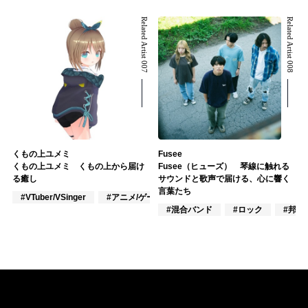
Related Artist 007
Related Artist 008
くもの上ユメミ
Fusee
くもの上ユメミ くもの上から届け
Fusee（ヒューズ） 琴線に触れる
る癒し
サウンドと歌声で届ける、心に響く
言葉たち
#VTuber/VSinger
#アニメ/ゲーム
#混合バンド
#ロック
#邦ロ