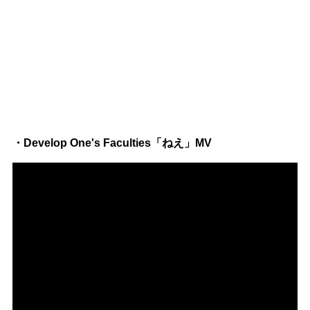
・Develop One's Faculties「ねえ」MV