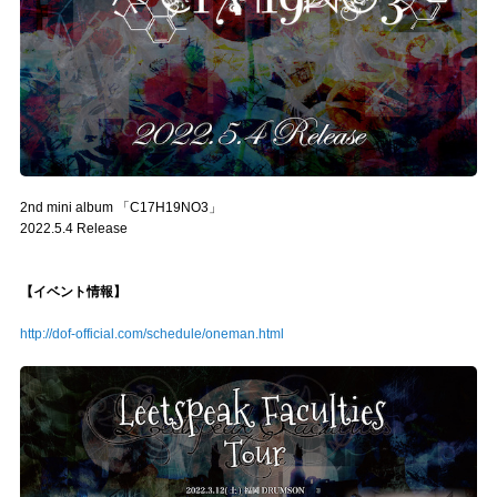
2nd mini album 「C17H19NO3」
2022.5.4 Release
【イベント情報】
http://dof-official.com/schedule/oneman.html