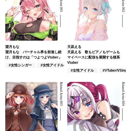
Related Artist 001
Related Artist 002
望月もな
天凪える
望月もな バーチャル界を前進し続
天凪える 歌もピアノもゲームも
け、目指すのは「つよつよVtuber」
マイペースに配信を展開する猫系
Vtuber
#女性シンガー
#女性アイドル
#VTuber/VSinger
#女性アイドル
#VTuber/VSinger
Related Artist 003
Related Artist 004