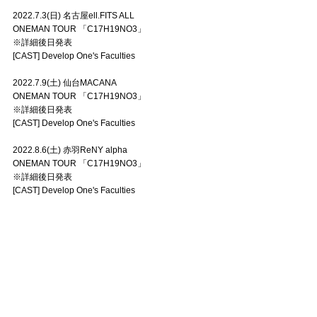
2022.7.3(日) 名古屋ell.FITS ALL
ONEMAN TOUR 「C17H19NO3」
※詳細後日発表
[CAST] Develop One's Faculties
2022.7.9(土) 仙台MACANA
ONEMAN TOUR 「C17H19NO3」
※詳細後日発表
[CAST] Develop One's Faculties
2022.8.6(土) 赤羽ReNY alpha
ONEMAN TOUR 「C17H19NO3」
※詳細後日発表
[CAST] Develop One's Faculties