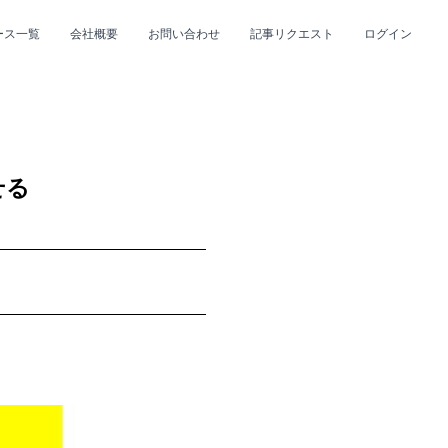
ース一覧
会社概要
お問い合わせ
記事リクエスト
ログイン
CLOSE
CLOSE
せる
プ
#R&B/ソウル