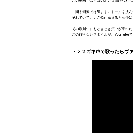
この動画では人気のボカロ曲からJ-P
曲間や間奏では気ままにトークを挟ん
それでいて、いざ歌が始まると意外に
その歌唱中にもときどき笑いが零れた
この飾らないスタイルが、YouTube
・メスガキ声で歌ったらヴ