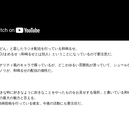
どん」と題したラジオ配信を行っている和鳴るせ。
DJまめるせ（和鳴るせとは別人）ということになっているので要注意だ。
ナリティ風のキャラで喋っているが、どこかゆるい雰囲気が漂っていて、シュール
ノリが、和鳴るせの配信の個性だ。
「好きな時に好きなように好きなことをやったものをお見せする場所」と書いている和
の最大の魅力と言える。
動画投稿を行っている彼女。今後の活動にも要注目だ。