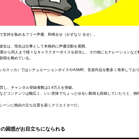
で支持を集めるフリー声優、和鳴るせ（かずなり るせ）。
彼女は、現在は仕事として本格的に声優活動を展開。
商業から同人まで様々なキャラクターボイスを担当し、その他にもナレーションなど
歌唱を務めている。
ca +（ウッカスッカ）ではシチュエーションボイスやASMR、音楽作品を数多く発表し
運営し、チャンネル登録者数は1.4万人を突破。
などコンテンツは幅広く、いい意味でちょっとゆるい動画も投稿していたりと、独
シーンに独自の立ち位置を築くクリエイターだ。
中の困惑がお目立ちになられる