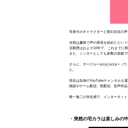
Official SNS
等身大のキャラクターと変幻自在の声
当初は趣味で声の表現を始めたという
活動歴はおよそ10年で、これまでに
また、シンガーとしても多数の楽曲で
さらに、サークル+ ucca ∫ uc
た。
現在は自身のYouTubeチャンネルも
雑談やゲーム配信、歌配信、音声作品
唯一無二の存在感で、インターネット
・突然の宅カラは楽しみの