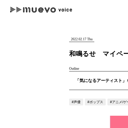
muevo media
記事を検索する
"読者の声を形にする”音楽特化メディア
2022.02.17 Thu
和鳴るせ マイペ
Outline
人気ワード
「気になるアーティスト」を紹
MENU
#男性SSW
#ポップス
#女性SSW
#ロック
#男性シンガー
記事一覧
#声優
#ポップス
#アニメ/ゲ
プレスリリース一覧
会社概要