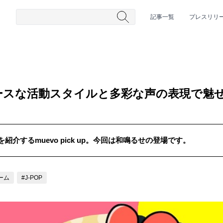
記事一覧
プレスリリ
ースな活動スタイルと多彩な声の表現で魅
介するmuevo pick up。今回は和鳴るせの登場です。
#HR/HM
#女性シンガー
#ヒップホップ
#男性シンガーグルー
ーム
#J-POP