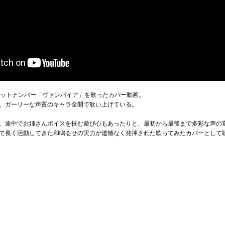
のヒットナンバー「ヴァンパイア」を歌ったカバー動画。
、ガーリーな声質のキャラ全開で歌い上げている。
、途中でお姉さんボイスを挟む遊び心もあったりと、最初から最後まで多彩な声の
て長く活動してきた和鳴るせの実力が遺憾なく発揮された歌ってみたカバーとして