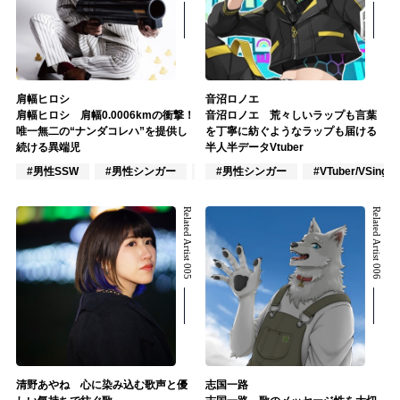
肩幅ヒロシ
音沼ロノエ
肩幅ヒロシ 肩幅0.0006kmの衝撃！
音沼ロノエ 荒々しいラップも言葉
唯一無二の“ナンダコレハ”を提供し
を丁寧に紡ぐようなラップも届ける
続ける異端児
半人半データVtuber
#男性SSW
#男性シンガー
#作詞/作曲家
#男性シンガー
#VTuber/VSinger
Related Artist 005
Related Artist 006
清野あやね 心に染み込む歌声と優
志国一路