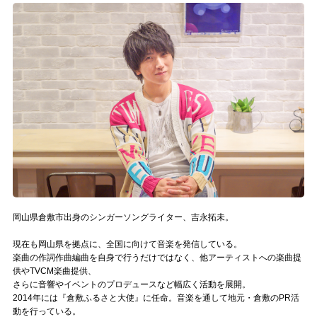
記事リクエスト
ログイン
LINK
muevoクラウドファンディング
muevoコミュニティ
ぶいクラ！by muevo
ぶいコミュ！by muevo
岡山県倉敷市出身のシンガーソングライター、吉永拓未。
ぶいマガ！ by muevo
現在も岡山県を拠点に、全国に向けて音楽を発信している。
楽曲の作詞作曲編曲を自身で行うだけではなく、他アーティストへの楽曲提
供やTVCM楽曲提供、
さらに音響やイベントのプロデュースなど幅広く活動を展開。
Follow us
2014年には『倉敷ふるさと大使』に任命。音楽を通して地元・倉敷のPR活
動を行っている。