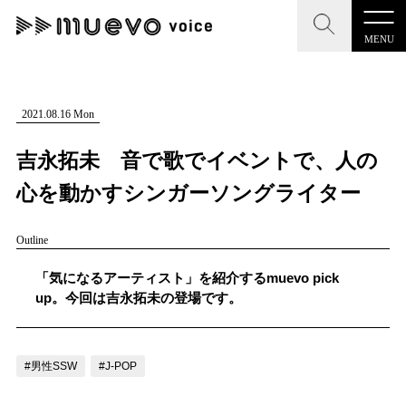
MENU
CLOSE
CLOSE
muevo media
記事を検索する
2021.08.16 Mon
"読者の声を形にする”音楽特化メディア
吉永拓未 音で歌でイベントで、人の
心を動かすシンガーソングライター
Outline
MENU
人気ワード
記事一覧
「気になるアーティスト」を紹介するmuevo pick
#男性SSW
#ポップス
#女性SSW
#ロック
up。今回は吉永拓未の登場です。
プレスリリース一覧
#男性シンガー
#HR/HM
#女性シンガー
会社概要
#ヒップホップ
#男性シンガーグループ
#R&B/ソウル
#男性SSW
#J-POP
お問い合わせ