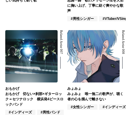
しい気持ちで紡ぐ歌
志国一路 歌のメッセージ性を大切
に掬い上げ、丁寧に紡ぐ爽やかな歌
声
#男性シンガー
#VTuber/VSinger
Related Artist 007
Related Artist 008
おもかげ
みょみょ
おもかげ 切ない×刹那×ギターロッ
みょみょ 唯一無二の歌声が、聴く
ク＝セツナロック 横浜発4ピースロ
者の心を掴んで離さない
ックバンド
#女性シンガー
#インディーズ
#インディーズ
#男性バンド
#ポップス