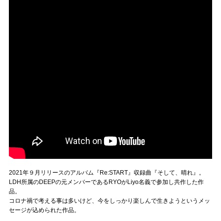
2021年９月リリースのアルバム『Re:START』収録曲『そして、晴れ』。
LDH所属のDEEPの元メンバーであるRYOがLiyo名義で参加し共作した作
品。
コロナ禍で考える事は多いけど、今をしっかり楽しんで生きようというメッ
セージが込められた作品。