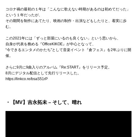
Official SNS
コロナ禍の最初の１年は「こんなに歌えない時期があるのは初めてだった」
という１年だったが、
その期間を制作にあてたり、映画の制作・出演などもしたりと、着実に歩
む。
この2021年には「ずっと部屋にいるのも良くない」という思いから、
自身が代表を務める『OfficeKIKOE』が中心となって、
“今できるエンタメのかたち”として音楽イベント『倉フェス』を2年ぶりに開
催。
さらに9月に9曲入りのアルバム『Re:START』をリリース予定。
8月にデジタル配信として先行リリースした。
https://linkco.re/bsaS51rP
・【MV】吉永拓未 – そして、晴れ