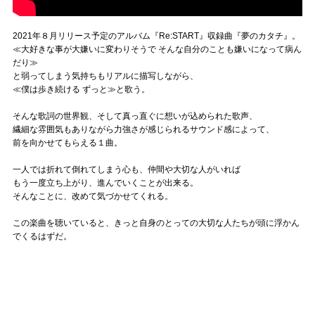
2021年８月リリース予定のアルバム『Re:START』収録曲『夢のカタチ』。
≪大好きな事が大嫌いに変わりそうで そんな自分のことも嫌いになって病ん
だり≫
と弱ってしまう気持ちもリアルに描写しながら、
≪僕は歩き続ける ずっと≫と歌う。
そんな歌詞の世界観、そして真っ直ぐに想いが込められた歌声、
繊細な雰囲気もありながら力強さが感じられるサウンド感によって、
前を向かせてもらえる１曲。
一人では折れて倒れてしまう心も、仲間や大切な人がいれば
もう一度立ち上がり、進んでいくことが出来る。
そんなことに、改めて気づかせてくれる。
この楽曲を聴いていると、きっと自身のとっての大切な人たちが頭に浮かん
でくるはずだ。