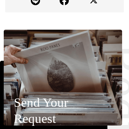
Requ
Send Your
Request