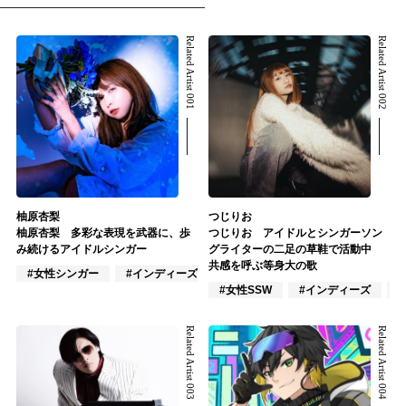
Related Artist 001
Related Artist 002
柚原杏梨
つじりお
柚原杏梨 多彩な表現を武器に、歩
つじりお アイドルとシンガーソン
み続けるアイドルシンガー
グライターの二足の草鞋で活動中
共感を呼ぶ等身大の歌
#女性シンガー
#インディーズ
#女性アイドル
#女性SSW
#インディーズ
Related Artist 003
Related Artist 004