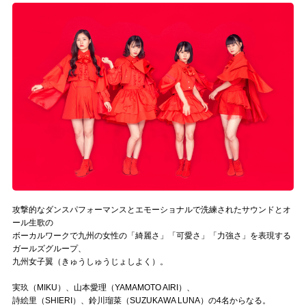
記事リクエスト
ログイン
LINK
muevoクラウドファンディング
muevoコミュニティ
ぶいクラ！by muevo
ぶいコミュ！by muevo
攻撃的なダンスパフォーマンスとエモーショナルで洗練されたサウンドとオ
ール生歌の
ぶいマガ！ by muevo
ボーカルワークで九州の女性の「綺麗さ」「可愛さ」「力強さ」を表現する
ガールズグループ、
九州女子翼（きゅうしゅうじょしよく）。
Follow us
実玖（MIKU）、山本愛理（YAMAMOTO AIRI）、
詩絵里（SHIERI）、鈴川瑠菜（SUZUKAWA LUNA）の4名からなる。