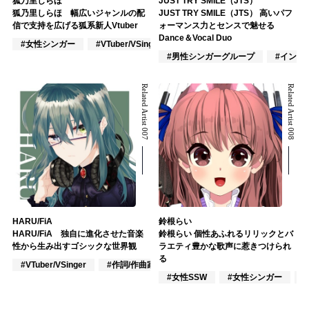
狐乃里しらほ
JUST TRY SMILE（JTS）
狐乃里しらほ 幅広いジャンルの配
JUST TRY SMILE（JTS） 高いパフ
信で支持を広げる狐系新人Vtuber
ォーマンス力とセンスで魅せる
Dance＆Vocal Duo
#女性シンガー
#VTuber/VSinger
#VOCALOID
#男性シンガーグループ
#インデ
Related Artist 007
Related Artist 008
HARU/FiA
鈴根らい
HARU/FiA 独自に進化させた音楽
鈴根らい 個性あふれるリリックとバ
性から生み出すゴシックな世界観
ラエティ豊かな歌声に惹きつけられ
る
#VTuber/VSinger
#作詞/作曲家
#ポップス
#女性SSW
#女性シンガー