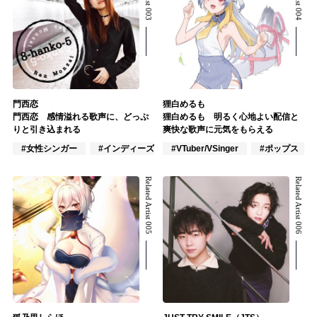
門西恋
狸白めるも
門西恋 感情溢れる歌声に、どっぷ
狸白めるも 明るく心地よい配信と
りと引き込まれる
爽快な歌声に元気をもらえる
#女性シンガー
#インディーズ
#VTuber/VSinger
#アカペラ
#ポップス
Related Artist 005
Related Artist 006