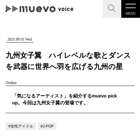
MENU
CLOSE
CLOSE
muevo media
記事を検索する
2021.09.01 Wed
"読者の声を形にする”音楽特化メディア
九州女子翼 ハイレベルな歌とダンス
を武器に世界へ羽を広げる九州の星
Outline
MENU
人気ワード
記事一覧
「気になるアーティスト」を紹介するmuevo pick
#男性SSW
#ポップス
#女性SSW
#ロック
up。今回は九州女子翼の登場です。
プレスリリース一覧
#男性シンガー
#HR/HM
#女性シンガー
会社概要
#ヒップホップ
#男性シンガーグループ
#R&B/ソウル
#女性アイドル
#J-POP
お問い合わせ