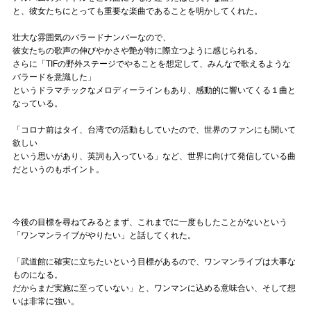
と、彼女たちにとっても重要な楽曲であることを明かしてくれた。
壮大な雰囲気のバラードナンバーなので、
彼女たちの歌声の伸びやかさや艶が特に際立つように感じられる。
さらに「TIFの野外ステージでやることを想定して、みんなで歌えるような
バラードを意識した」
というドラマチックなメロディーラインもあり、感動的に響いてくる１曲と
なっている。
「コロナ前はタイ、台湾での活動もしていたので、世界のファンにも聞いて
欲しい
という思いがあり、英詞も入っている」など、世界に向けて発信している曲
だというのもポイント。
今後の目標を尋ねてみるとまず、これまでに一度もしたことがないという
「ワンマンライブがやりたい」と話してくれた。
「武道館に確実に立ちたいという目標があるので、ワンマンライブは大事な
ものになる。
だからまだ実施に至っていない」と、ワンマンに込める意味合い、そして想
いは非常に強い。