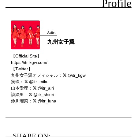
Profile
Artist
九州女子翼
【Official Site】
https://itr-kgw.com/
【Twitter】
九州女子翼オフィシャル：
@itr_kgw
実玖：
@itr_miku
山本愛理：
@itr_airi
詩絵里：
@itr_shieri
鈴川瑠菜：
@itr_luna
SHARE ON: