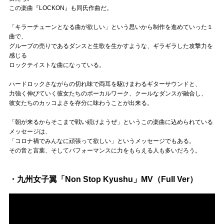
この楽曲『LOCKON』も同氏作曲だ。
「キラーチューンとなる曲が欲しい」という思いから制作を進めていった１
曲で、
グループの売りであるダンスと生歌を生かすような、ギラギラした攻撃力を
感じる
ロックテイストな曲になっている。
ハードロックさながらの切れ味で両耳を駆けまわるギターサウンドと、
力強く伸びていく彼女たちのボーカルワーク、クールなダンスが融合し、
彼女たちのカッコよさを存分に味わうことが出来る。
「朝が来るからそこまで戦い続けようぜ」というこの楽曲に込められている
メッセージは、
「コロナ禍でみんなに頑張って欲しい」というメッセージでもある。
その音と言葉、そしてパフォーマンスに力をもらえる人も多いだろう。
・九州女子翼「Non Stop Kyushu」MV（Full Ver）