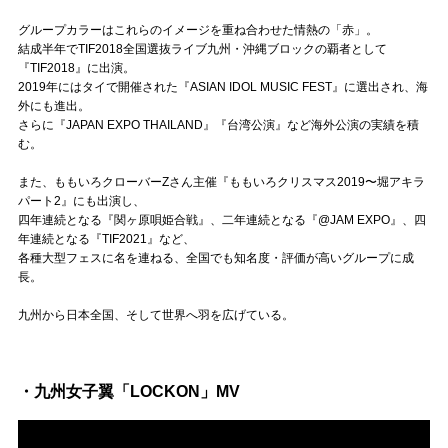
Official SNS
グループカラーはこれらのイメージを重ね合わせた情熱の「赤」。
結成半年でTIF2018全国選抜ライブ九州・沖縄ブロックの覇者として
『TIF2018』に出演。
2019年にはタイで開催された『ASIAN IDOL MUSIC FEST』に選出され、海
外にも進出。
さらに『JAPAN EXPO THAILAND』『台湾公演』など海外公演の実績を積
む。
また、ももいろクローバーZさん主催『ももいろクリスマス2019〜堀アキラ
パート2』にも出演し、
四年連続となる『関ヶ原唄姫合戦』、二年連続となる『@JAM EXPO』、四
年連続となる『TIF2021』など、
各種大型フェスに名を連ねる、全国でも知名度・評価が高いグループに成
長。
九州から日本全国、そして世界へ羽を広げている。
・九州女子翼「LOCKON」MV