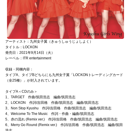
アーティスト：九州女子翼（きゅうしゅうじょしよく）
タイトル：LOCKON
発売日：2021年9月14日（火）
レーベル：ITR entertainment
収録・同梱内容：
タイプA、タイプBどちらにも九州女子翼「LOCKONトレーディングカード
（全25種）」が封入されています。
タイプA＜CDのみ＞
1、TARGET 作曲/筑田浩志 編曲/筑田浩志
2、LOCKON 作詞/吉田格 作曲/筑田浩志 編曲/筑田浩志
3、Non Stop Kyushu 作詞/吉田格 作曲/筑田浩志 編曲/筑田浩志
4、Welcome To The Music 作詞・作曲・編曲/筑田浩志
5、赤の流れ (Remix ver.) 作詞/吉田格 作曲/筑田浩志 編曲/筑田浩志
6、Merry Go Round (Remix ver.) 作詞/吉田格 作曲/筑田浩志 編曲/筑田
浩志