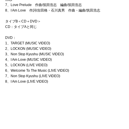
7、Love Prelude 作曲/筑田浩志 編曲/筑田浩志
8、I Am Love 作詞/吉田格・石川真男 作曲・編曲/筑田浩志
タイプB＜CD＋DVD＞
CD：タイプAと同じ
DVD：
1、TARGET (MUSIC VIDEO)
2、LOCKON (MUSIC VIDEO)
3、Non Stop Kyushu (MUSIC VIDEO)
4、I Am Love (MUSIC VIDEO)
5、LOCKON (LIVE VIDEO)
6、Welcome To The Music (LIVE VIDEO)
7、Non Stop Kyushu (LIVE VIDEO)
8、I Am Love (LIVE VIDEO)