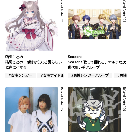
Related Artist 003
Related Artist 004
猫羽ことの
Seasons
猫羽ことの 感情が伝わる愛らしい
Seasons 歌って踊れる、マルチな次
歌声にハマる
世代歌い手グループ
#女性シンガー
#女性アイドル
#男性シンガーグループ
#VTuber/VSinger
#男性ア
Related Artist 005
Related Artist 006