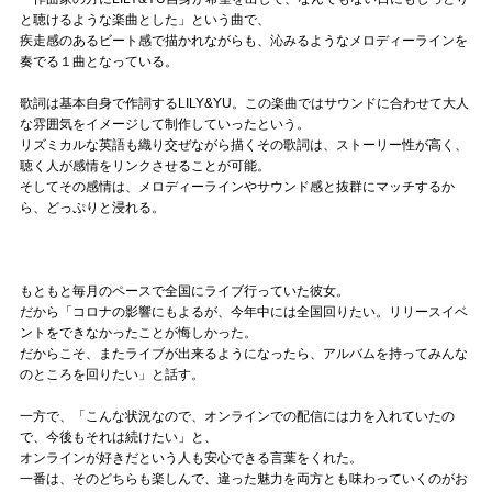
と聴けるような楽曲とした」という曲で、
疾走感のあるビート感で描かれながらも、沁みるようなメロディーラインを
奏でる１曲となっている。
歌詞は基本自身で作詞するLILY&YU。この楽曲ではサウンドに合わせて大人
な雰囲気をイメージして制作していったという。
リズミカルな英語も織り交ぜながら描くその歌詞は、ストーリー性が高く、
聴く人が感情をリンクさせることが可能。
そしてその感情は、メロディーラインやサウンド感と抜群にマッチするか
ら、どっぷりと浸れる。
もともと毎月のペースで全国にライブ行っていた彼女。
だから「コロナの影響にもよるが、今年中には全国回りたい。リリースイベ
ントをできなかったことが悔しかった。
だからこそ、またライブが出来るようになったら、アルバムを持ってみんな
のところを回りたい」と話す。
一方で、「こんな状況なので、オンラインでの配信には力を入れていたの
で、今後もそれは続けたい」と、
オンラインが好きだという人も安心できる言葉をくれた。
一番は、そのどちらも楽しんで、違った魅力を両方とも味わっていくのがお