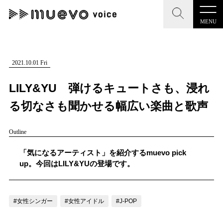
MENU
CLOSE
CLOSE
muevo media
記事を検索する
2021.10.01 Fri
"読者の声を形にする”音楽特化メディア
LILY&YU 弾けるキュートさも、浸れ
る切なさも聞かせる幅広い楽曲と歌声
Outline
MENU
人気ワード
記事一覧
「気になるアーティスト」を紹介するmuevo pick
#男性SSW
#ポップス
#女性SSW
#ロック
up。今回はLILY&YUの登場です。
プレスリリース一覧
#男性シンガー
#HR/HM
#女性シンガー
会社概要
#ヒップホップ
#男性シンガーグループ
#R&B/ソウル
#女性シンガー
#女性アイドル
#J-POP
お問い合わせ