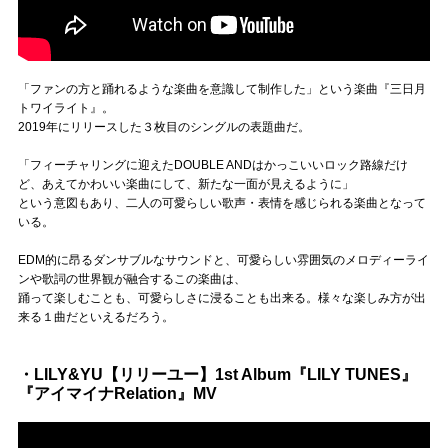
「ファンの方と踊れるような楽曲を意識して制作した」という楽曲『三日月
トワイライト』。
2019年にリリースした３枚目のシングルの表題曲だ。
「フィーチャリングに迎えたDOUBLE ANDはかっこいいロック路線だけ
ど、あえてかわいい楽曲にして、新たな一面が見えるように」
という意図もあり、二人の可愛らしい歌声・表情を感じられる楽曲となって
いる。
EDM的に昂るダンサブルなサウンドと、可愛らしい雰囲気のメロディーライ
ンや歌詞の世界観が融合するこの楽曲は、
踊って楽しむことも、可愛らしさに浸ることも出来る。様々な楽しみ方が出
来る１曲だといえるだろう。
・LILY&YU【リリーユー】1st Album『LILY TUNES』
『アイマイナRelation』MV