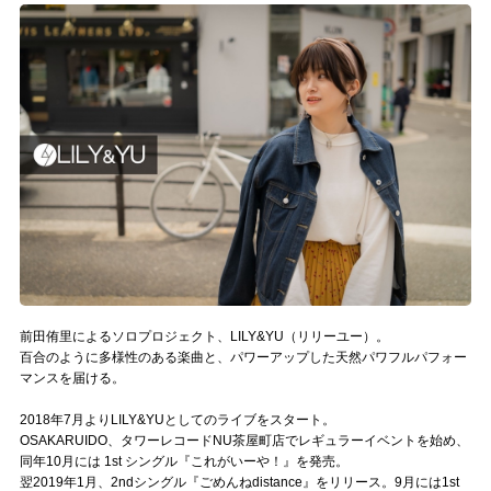
記事リクエスト
ログイン
LINK
muevoクラウドファンディング
muevoコミュニティ
ぶいクラ！by muevo
ぶいコミュ！by muevo
前田侑里によるソロプロジェクト、LILY&YU（リリーユー）。
百合のように多様性のある楽曲と、パワーアップした天然パワフルパフォー
ぶいマガ！ by muevo
マンスを届ける。
2018年7月よりLILY&YUとしてのライブをスタート。
OSAKARUIDO、タワーレコードNU茶屋町店でレギュラーイベントを始め、
Follow us
同年10月には 1st シングル『これがいーや！』を発売。
翌2019年1月、2ndシングル『ごめんねdistance』をリリース。9月には1st