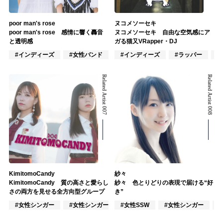
poor man's rose
ヌコメソーセキ
poor man's rose 感情に響く轟音
ヌコメソーセキ 自由な空気感にア
と透明感
ガる猫又VRapper・DJ
#インディーズ
#女性バンド
#ロック
#インディーズ
#ラッパー
#
Related Artist 007
Related Artist 008
KimitomoCandy
紗々
KimitomoCandy 質の高さと愛らし
紗々 色とりどりの表現で届ける“好
さの両方を見せる全方向型グループ
き”
#女性シンガー
#女性シンガーグループ
#女性SSW
#インディーズ
#女性シンガー
#