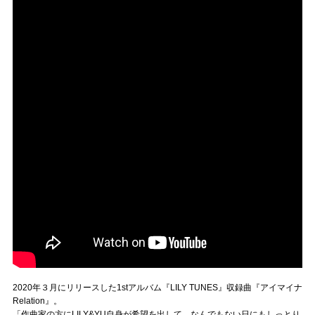
2020年３月にリリースした1stアルバム『LILY TUNES』収録曲『アイマイナ
Relation』。
「作曲家の方にLILY&YU自身が希望を出して、なんでもない日にもしっとり