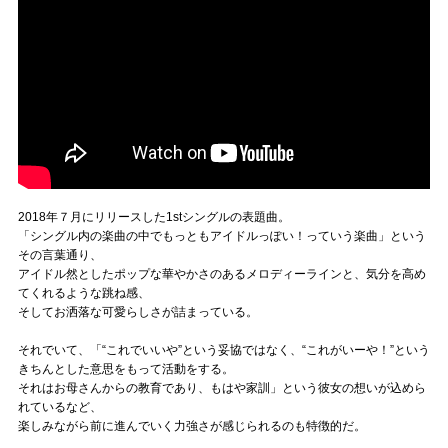
2018年７月にリリースした1stシングルの表題曲。
「シングル内の楽曲の中でもっともアイドルっぽい！っていう楽曲」という
その言葉通り、
アイドル然としたポップな華やかさのあるメロディーラインと、気分を高め
てくれるような跳ね感、
そしてお洒落な可愛らしさが詰まっている。
それでいて、「“これでいいや”という妥協ではなく、“これがいーや！”という
きちんとした意思をもって活動をする。
それはお母さんからの教育であり、もはや家訓」という彼女の想いが込めら
れているなど、
楽しみながら前に進んでいく力強さが感じられるのも特徴的だ。