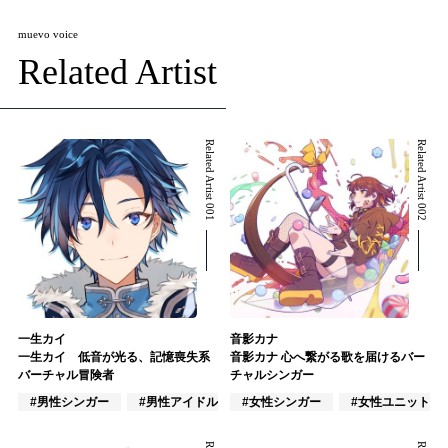
muevo voice
Related Artist
Related Artist 001
Related Artist 002
一生カイ
音影カナ
一生カイ 低音が光る、記憶喪失系
音影カナ 心へ繋がる歌を届けるバー
バーチャル冒険者
チャルシンガー
#男性シンガー
#男性アイドル
#女性シンガー
#VTuber/VSinger
#女性ユニット