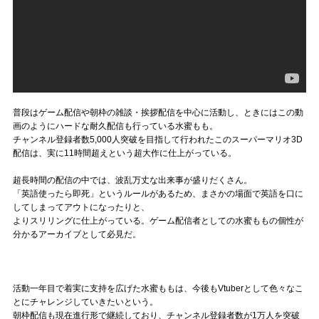
普段はゲーム配信や朝枠の雑談・挨拶配信を中心に活動し、ときにはこの動
画のようにハードな耐久配信も行っている水蜜もも。
チャンネル登録者数5,000人突破を目指して行われたこのスーパーマリオ3D
配信は、実に11時間超えという超大作に仕上がっている。
超長時間の配信の中では、波乱万丈な出来事が盛りだくさん。
「英語使ったら即死」というルールがあるため、まさかの場面で英語を口に
してしまってアウトになったりと、
よりスリリングに仕上がっている。ゲーム配信者としての水蜜ももの個性が
分かるアーカイブとして必見だ。
活動一年目で着実に支持を広げた水蜜ももは、今後もVtuberとして色々なこ
とにチャレンジしていきたいという。
朝枠配信も現在進行形で継続しており、チャンネル登録者数が1万人を突破