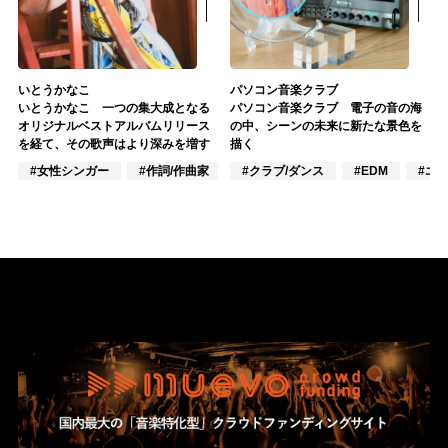
いとうかなこ
パソコン音楽クラブ
いとうかなこ 一つの集大成となる
パソコン音楽クラブ 電子の音の海
オリジナルベストアルバムリリース
の中、シーンの未来に新たな景色を
を経て、その歌声はより深みを増す
描く
#女性シンガー
#作詞/作曲家
#ポップス
#クラブ/ダンス
#EDM
#エ