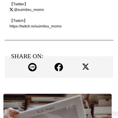
【Twitter】
@suimitsu_momo
【Twitch】
https://twitch.tv/suimitsu_momo
SHARE ON: