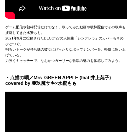
ゲーム配信や朝枠配信だけでなく、歌ってみた動画や歌枠配信でその歌声も
披露してきた水蜜もも。
2021年9月に投稿されたDECO*27の人気曲「シンデレラ」のカバーもその
ひとつで、
明るいトークが持ち味の彼女にぴったりなポップナンバーを、軽快に歌い上
げている。
力強くキャッチーで、なおかつガーリーな歌唱の魅力を体感してみよう。
・点描の唄／Mrs. GREEN APPLE (feat.井上苑子)
covered by 亜玖魔サキ×水蜜もも