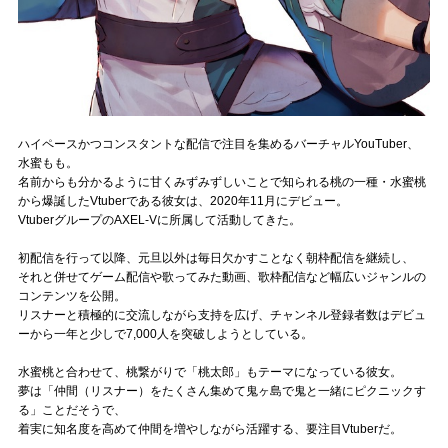
Official SNS
ハイペースかつコンスタントな配信で注目を集めるバーチャルYouTuber、
水蜜もも。
名前からも分かるように甘くみずみずしいことで知られる桃の一種・水蜜桃
から爆誕したVtuberである彼女は、2020年11月にデビュー。
VtuberグループのAXEL-Vに所属して活動してきた。
初配信を行って以降、元旦以外は毎日欠かすことなく朝枠配信を継続し、
それと併せてゲーム配信や歌ってみた動画、歌枠配信など幅広いジャンルの
コンテンツを公開。
リスナーと積極的に交流しながら支持を広げ、チャンネル登録者数はデビュ
ーから一年と少しで7,000人を突破しようとしている。
水蜜桃と合わせて、桃繋がりで「桃太郎」もテーマになっている彼女。
夢は「仲間（リスナー）をたくさん集めて鬼ヶ島で鬼と一緒にピクニックす
る」ことだそうで、
着実に知名度を高めて仲間を増やしながら活躍する、要注目Vtuberだ。