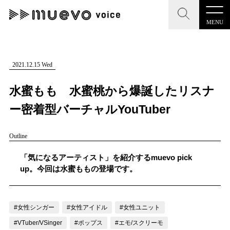
MENU
CLOSE
CLOSE
muevo media
記事を検索する
2021.12.15 Wed
"読者の声を形にする”音楽特化メディア
水蜜もも 水蜜桃から爆誕したリスナ
ー密着型バーチャルYouTuber
Outline
MENU
人気ワード
記事一覧
「気になるアーティスト」を紹介するmuevo pick
#男性SSW
#ポップス
#女性SSW
#ロック
up。今回は水蜜ももの登場です。
プレスリリース一覧
#男性シンガー
#HR/HM
#女性シンガー
会社概要
#ヒップホップ
#男性シンガーグループ
#R&B/ソウル
#女性シンガー
#女性アイドル
#女性ユニット
お問い合わせ
#VTuber/VSinger
#ポップス
#エモ/スクリーモ