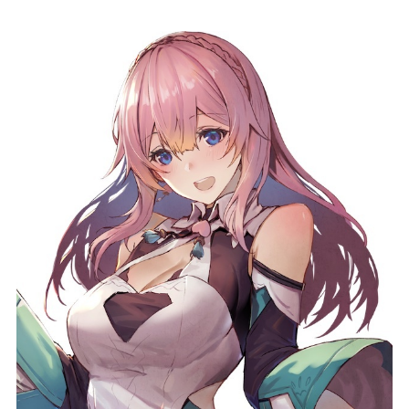
記事リクエスト
ログイン
LINK
muevoクラウドファンディング
muevoコミュニティ
ぶいクラ！by muevo
ぶいコミュ！by muevo
ぶいマガ！ by muevo
Follow us