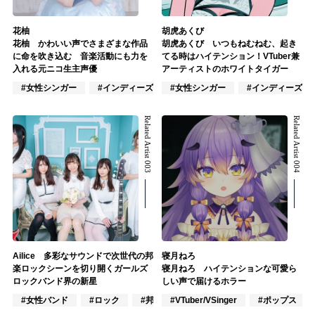
花柚
胡虎あくび
花柚 かわいい声でさまざまな作品
胡虎あくび いつもねむねむ、起き
に命を吹き込む 音楽活動にも力を
てる時はハイテンション！VTuber兼
入れる元ニコ生主声優
アーティストのホワイトタイガー
#女性シンガー
#インディーズ
#女性シンガー
#女性アイドル
#インディーズ
Related Artist 003
Related Artist 004
Ailice 多彩なサウンドで次世代の邦
寝月ねろ
楽ロックシーンを切り開くガールズ
寝月ねろ ハイテンションな可愛ら
ロックバンド界の新星
しい声で届けるホラー
#女性バンド
#ロック
#邦ロック
#VTuber/VSinger
#ポップス