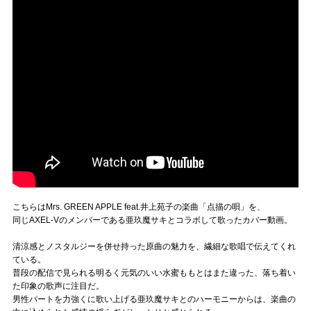
こちらはMrs. GREEN APPLE feat.井上苑子の楽曲「点描の唄」を、
同じAXEL-Vのメンバーである亜玖魔サキとコラボして歌ったカバー動画。
清涼感とノスタルジーを併せ持った原曲の魅力を、繊細な歌唱で伝えてくれ
ている。
普段の配信で見られる明るく元気のいい水蜜ももとはまた違った、落ち着い
た印象の歌声に注目だ。
男性パートを力強くに歌い上げる亜玖魔サキとのハーモニーからは、楽曲の