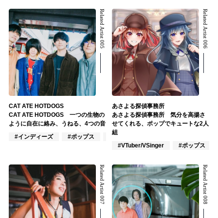
Related Artist 005
Related Artist 006
CAT ATE HOTDOGS
あさよる探偵事務所
CAT ATE HOTDOGS 一つの生物の
あさよる探偵事務所 気分を高揚さ
ように自在に絡み、うねる、4つの音
せてくれる、ポップでキュートな2人
組
#インディーズ
#ポップス
#ロック
#VTuber/VSinger
#ポップス
Related Artist 007
Related Artist 008