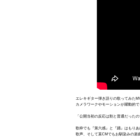
エレキギター弾き語りの歌ってみたMV作品『
カメラワークやモーションが躍動的で
「公開当初の反応は割と普通だったの
歌枠でも『第六感』と『踊』はもりあ
歌声、そして某CMでもお馴染みの楽