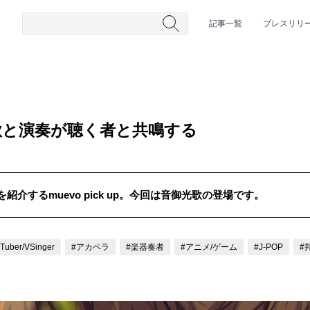
記事一覧
プレスリリ
歌と演奏が聴く者と共鳴する
介するmuevo pick up。今回は音御光歌の登場です。
#HR/HM
#女性シンガー
#ヒップホップ
#男性シンガーグルー
Tuber/VSinger
#アカペラ
#楽器奏者
#アニメ/ゲーム
#J-POP
#