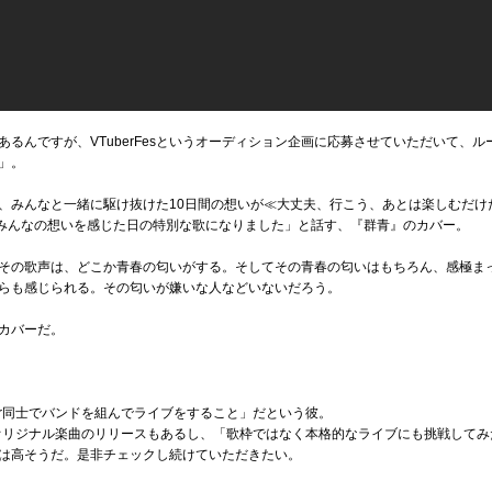
るんですが、VTuberFesというオーディション企画に応募させていただいて、ルー
」。
、みんなと一緒に駆け抜けた10日間の想いが≪大丈夫、行こう、あとは楽しむだけ
れるみんなの想いを感じた日の特別な歌になりました」と話す、『群青』のカバー。
その歌声は、どこか青春の匂いがする。そしてその青春の匂いはもちろん、感極ま
らも感じられる。その匂いが嫌いな人などいないだろう。
カバーだ。
er同士でバンドを組んでライブをすること」だという彼。
、オリジナル楽曲のリリースもあるし、「歌枠ではなく本格的なライブにも挑戦して
は高そうだ。是非チェックし続けていただきたい。