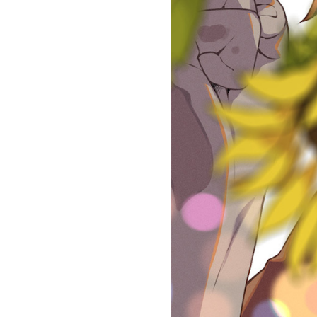
お問い合わせ
記事リクエスト
ログイン
LINK
muevoクラウドファンディング
muevoコミュニティ
ぶいクラ！by muevo
ぶいコミュ！by muevo
ぶいマガ！ by muevo
Follow us