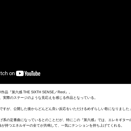
第六感 THE SIXTH SENSE／Reol』。
、実際のステージのような見応えを感じる作品となっている。
ですが、公開した後からどんどん良い反応をいただけるめずらしい歌になりました
げ系の定番曲になっているとのことだが、特にこの『第六感』では、エレキギター
曲が持つエネルギーの全てが共鳴して、一気にテンションを持ち上げてくれる。