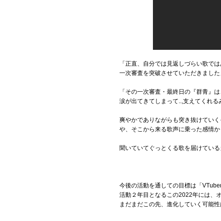
「正直、自分では見返しづらい歌ではあ
一次審査を突破させていただきました
「その一次審査・最終日の『群青』は
涙が出てきてしまって..,支えてく
爽やかでありながらも突き抜けていく
や、そこから来る歌声に乗った感情か
聞いていてぐっとくる歌を届けている
今後の活動を通しての目標は「VTub
活動２年目となるこの2022年には
まだまだこの先、進化していく可能性