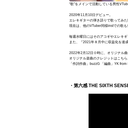
“歌”をメインで活動している男性VTub
Official SNS
2020年11月10日デビュー。
エレキギターの弾き語りで歌ってみた
現在は、他のVTuber同様inst
毎週水曜日にはそのアコギやエレキギタ
また、『2021年８月中に収益化を達
2022年2月12日０時に、オリジナ
オリジナル楽曲のクレジットはこちら
「作詞作曲」buzzG 「編曲」YK from
・第六感 THE SIXTH S