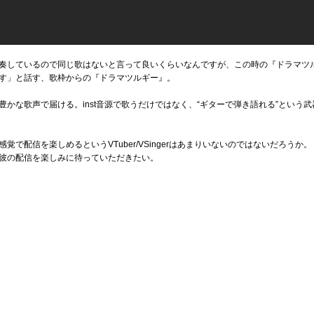
奏しているので同じ歌はないと言って良いくらいなんですが、この時の『ドラマツル
す」と話す、歌枠からの『ドラマツルギー』。
かな歌声で届ける。inst音源で歌うだけではなく、“ギターで弾き語れる”という
で配信を楽しめるというVTuber/VSingerはあまりいないのではないだろうか。
彼の配信を楽しみに待っていただきたい。