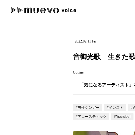
muevo media
記事を検索する
"読者の声を形にする”音楽特化メディア
2022.02.11 Fri
音御光歌 生きた
Outline
人気ワード
「気になるアーティスト」を紹
MENU
#男性SSW
#ポップス
#女性SSW
#ロック
#男性シンガー
記事一覧
#男性シンガー
#インスト
#V
プレスリリース一覧
#アコースティック
#Youtuber
会社概要