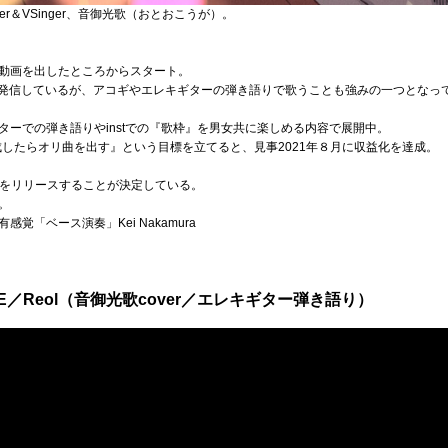
er＆VSinger、音御光歌（おとおこうが）。
動画を出したところからスタート。
での歌も発信しているが、アコギやエレキギターの弾き語りで歌うことも強みの一つとなっ
ーでの弾き語りやinstでの『歌枠』を男女共に楽しめる内容で展開中。
成したらオリ曲を出す』という目標を立てると、見事2021年８月に収益化を達成。
ル曲をリリースすることが決定している。
。
 有感覚「ベース演奏」Kei Nakamura
ENSE／Reol（音御光歌cover／エレキギター弾き語り）