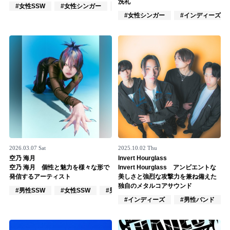
Official SNS
洗礼
#女性SSW
#女性シンガー
#楽器奏者
#女性シンガー
#インディーズ
2026.03.07 Sat
2025.10.02 Thu
空乃 海月
Invert Hourglass
空乃 海月 個性と魅力を様々な形で
Invert Hourglass アンビエントな
発信するアーティスト
美しさと強烈な攻撃力を兼ね備えた
独自のメタルコアサウンド
#男性SSW
#女性SSW
#男性シンガー
#インディーズ
#男性バンド