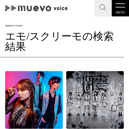
MENU
CLOSE
CLOSE
muevo media
muevo voice
エモ/スクリーモの検索
記事を検索する
"読者の声を形にする”音楽特化メディア
結果
MENU
人気ワード
記事一覧
#男性SSW
#ポップス
#女性SSW
#ロック
プレスリリース一覧
#男性シンガー
#HR/HM
#女性シンガー
会社概要
#ヒップホップ
#男性シンガーグループ
#R&B/ソウル
お問い合わせ