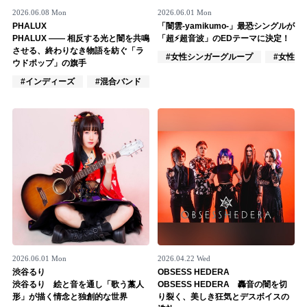
2026.06.08 Mon
2026.06.01 Mon
記事リクエスト
PHALUX
「闇雲-yamikumo-」最恐シングルが
PHALUX ―― 相反する光と闇を共鳴
「超⚡️超音波」のEDテーマに決定！
ログイン
させる、終わりなき物語を紡ぐ「ラ
#女性シンガーグループ
#女性ア
ウドポップ」の旗手
#インディーズ
#混合バンド
#ロック
LINK
muevoクラウドファンディング
muevoコミュニティ
ぶいクラ！by muevo
ぶいコミュ！by muevo
ぶいマガ！ by muevo
2026.06.01 Mon
2026.04.22 Wed
渋谷るり
OBSESS HEDERA
Follow us
渋谷るり 絵と音を通し「歌う藁人
OBSESS HEDERA 轟音の闇を切
形」が描く情念と独創的な世界
り裂く、美しき狂気とデスボイスの