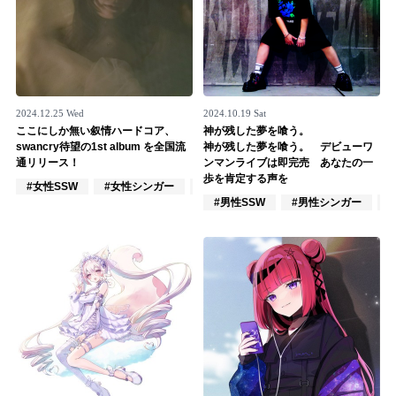
2024.12.25 Wed
2024.10.19 Sat
ここにしか無い叙情ハードコア、
神が残した夢を喰う。
swancry待望の1st album を全国流
神が残した夢を喰う。 デビューワ
通リリース！
ンマンライブは即完売 あなたの一
歩を肯定する声を
#女性SSW
#女性シンガー
#エモ/スクリーモ
#男性SSW
#男性シンガー