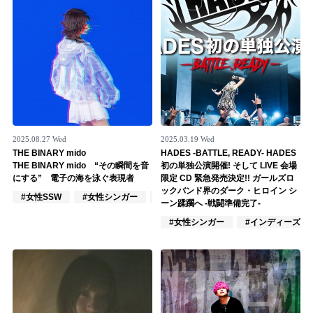
2025.08.27 Wed
2025.03.19 Wed
THE BINARY mido
HADES -BATTLE, READY- HADES
THE BINARY mido “その瞬間を音
初の単独公演開催! そして LIVE 会場
にする” 電子の海を泳ぐ表現者
限定 CD 緊急発売決定!! ガールズロ
ックバンド界のダーク・ヒロイン シ
#女性SSW
#女性シンガー
#女性ユニット
ーン蹂躙へ -戦闘準備完了-
#女性シンガー
#インディーズ