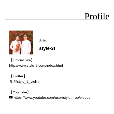
Profile
Artist
style-3!
【Official Site】
http://www.style-3.com/index.html
【Twitter】
@style_3_violin
【YouTube】
https://www.youtube.com/user/stylethree/videos