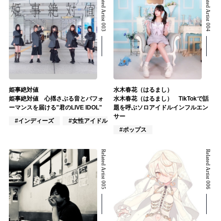
Related Artist 003
Related Artist 004
姫事絶対値
水木春花（はるまし）
姫事絶対値 心揺さぶる音とパフォ
水木春花（はるまし） TikTokで話
ーマンスを届ける"君のLIVE IDOL"
題を呼ぶソロアイドルインフルエン
サー
#インディーズ
#女性アイドル
#ポップス
#ポップス
Related Artist 005
Related Artist 006