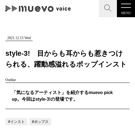
MENU
CLOSE
CLOSE
muevo media
記事を検索する
2021.12.15 Wed
"読者の声を形にする”音楽特化メディア
style-3! 目からも耳からも惹きつけ
られる、躍動感溢れるポップインスト
Outline
MENU
人気ワード
記事一覧
「気になるアーティスト」を紹介するmuevo pick
#男性SSW
#ポップス
#女性SSW
#ロック
up。今回はstyle-3!の登場です。
プレスリリース一覧
#男性シンガー
#HR/HM
#女性シンガー
会社概要
#ヒップホップ
#男性シンガーグループ
#R&B/ソウル
#インスト
#ポップス
お問い合わせ