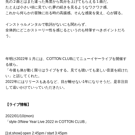
先の２曲とはまた違った角度から気分を上げてもらえる１曲だ。
たとえば小さい頃に見ていた夢の続きを見るようなワクワク感、
これから何らかの冒険に出る時の高揚感。そんな感覚を覚え、心が躍る。
インストゥルメンタルで歌詞がないにも関わらず、
全体的にどこかストーリー性を感じるというのも特筆すべきポイントだろ
う。
年明け2022年１月には、COTTON CLUBにてニューイヤーライブを開催す
る彼ら。
「今後も体が動く限りはライブをする。見ても聴いても楽しい音楽を続けた
い」と話してくれた。
2022年にはリリースもあるなど、目が離せない1年になりそうだ。是非注目
して追いかけていっていただきたい。
【ライブ情報】
2022/01/10(mon)
「style-3!New Year Live 2022 in COTTON CLUB」
[1st.show] open 2:45pm / start 3:45pm