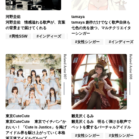
河野圭佑
tamaya
河野圭佑 情感溢れる歌声が、言葉
tamaya 創作だけでなく歌声自体も
の背景まで届けてくれる
七色の光を放つ、マルチクリエイタ
ーシンガー
#男性SSW
#インディーズ
#ポップス
#女性シンガー
#インディーズ
Related Artist 007
Related Artist 008
東京CuteCute
雛見沢くるみ
東京CuteCute 東京でイチバン"か
雛見沢くるみ 明るく弾ける歌声で
わいい！ 「Cute is Justice」を掲げ
ペットを愛するバーチャルアイドル
アイドル界を駆け上がっていく本格
#女性シンガー
#女性シンガーグ
派王道アイドルグループ