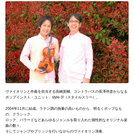
記事リクエスト
ログイン
LINK
muevoクラウドファンディング
muevoコミュニティ
ぶいクラ！by muevo
ぶいコミュ！by muevo
ヴァイオリンと作曲を担当する高嶋英輔、コントラバスの長澤伴彦からなる
ポップインスト・ユニット、style-3!（スタイルスリー）。
ぶいマガ！ by muevo
2004年11月に結成。ラテン調の熱量の高いものから、明るくポップなも
の、クラシック、
ロック、バラードなどあらゆるジャンルを取り入れた個性的なオリジナル楽
Follow us
曲の数々。
そしてジャンプやブリッジを行いながらのヴァイオリン演奏、