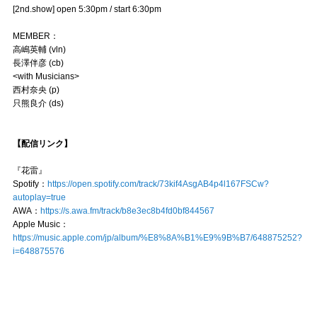
[2nd.show] open 5:30pm / start 6:30pm
MEMBER：
高嶋英輔 (vln)
長澤伴彦 (cb)
<with Musicians>
西村奈央 (p)
只熊良介 (ds)
【配信リンク】
『花雷』
Spotify：
https://open.spotify.com/track/73kif4AsgAB4p4l167FSCw?
autoplay=true
AWA：
https://s.awa.fm/track/b8e3ec8b4fd0bf844567
Apple Music：
https://music.apple.com/jp/album/%E8%8A%B1%E9%9B%B7/648875252?
i=648875576