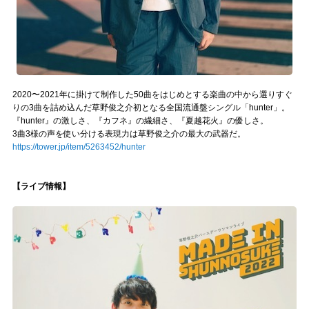
2020〜2021年に掛けて制作した50曲をはじめとする楽曲の中から選りすぐ
りの3曲を詰め込んだ草野俊之介初となる全国流通盤シングル「hunter」。
『hunter』の激しさ、『カフネ』の繊細さ、『夏越花火』の優しさ。
3曲3様の声を使い分ける表現力は草野俊之介の最大の武器だ。
https://tower.jp/item/5263452/hunter
【ライブ情報】