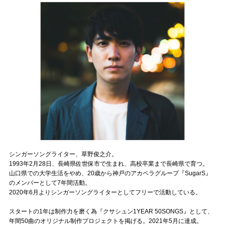
記事リクエスト
ログイン
LINK
muevoクラウドファンディング
muevoコミュニティ
ぶいクラ！by muevo
ぶいコミュ！by muevo
シンガーソングライター、草野俊之介。
1993年2月28日、長崎県佐世保市で生まれ、高校卒業まで長崎県で育つ。
ぶいマガ！ by muevo
山口県での大学生活をやめ、20歳から神戸のアカペラグループ『SugarS』
のメンバーとして7年間活動。
2020年6月よりシンガーソングライターとしてフリーで活動している。
Follow us
スタートの1年は制作力を磨く為『クサシュン1YEAR 50SONGS』として、
年間50曲のオリジナル制作プロジェクトを掲げる。2021年5月に達成。