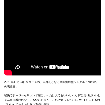
2021年11月24日リリースの、自身初となる全国流通盤シングル『hunter』
の表題曲。
軽快でジャジーなサウンド感に、≪負け犬でもいいじゃん 狩に行けばいいじ
ゃん≫≪報われなくてもいいじゃん これと信じるものをひたすらにやるの
がいいんじゃん≫と歌う力強い歌詞。