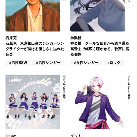
石原克
神楽桃
石原克 東京都出身のシンガーソン
神楽桃 クールな低音から透き通る
グライターが届ける優しさに溢れた
高音まで幅広く聴かせる、歌声に宿
音楽
る個性
#男性SSW
#男性シンガー
#インディーズ
#女性シンガー
#ロック
Related Artist 003
Related Artist 004
I’mew
イット