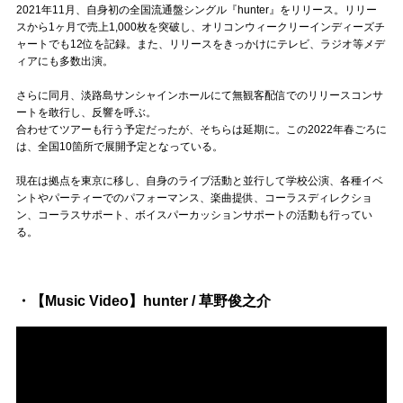
Official SNS
2021年11月、自身初の全国流通盤シングル『hunter』をリリース。リリー
スから1ヶ月で売上1,000枚を突破し、オリコンウィークリーインディーズチ
ャートでも12位を記録。また、リリースをきっかけにテレビ、ラジオ等メデ
ィアにも多数出演。
さらに同月、淡路島サンシャインホールにて無観客配信でのリリースコンサ
ートを敢行し、反響を呼ぶ。
合わせてツアーも行う予定だったが、そちらは延期に。この2022年春ごろに
は、全国10箇所で展開予定となっている。
現在は拠点を東京に移し、自身のライブ活動と並行して学校公演、各種イベ
ントやパーティーでのパフォーマンス、楽曲提供、コーラスディレクショ
ン、コーラスサポート、ボイスパーカッションサポートの活動も行ってい
る。
・【Music Video】hunter / 草野俊之介