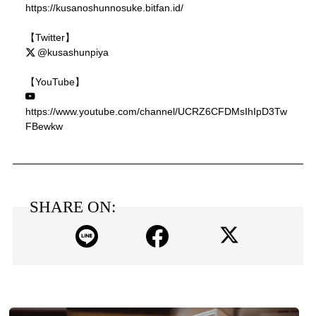
https://kusanoshunnosuke.bitfan.id/
【Twitter】
@kusashunpiya
【YouTube】
https://www.youtube.com/channel/UCRZ6CFDMsIhIpD3Tw
FBewkw
SHARE ON: