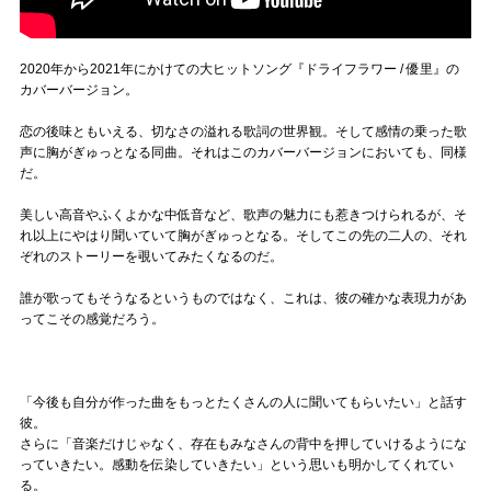
2020年から2021年にかけての大ヒットソング『ドライフラワー / 優里』の
カバーバージョン。
恋の後味ともいえる、切なさの溢れる歌詞の世界観。そして感情の乗った歌
声に胸がぎゅっとなる同曲。それはこのカバーバージョンにおいても、同様
だ。
美しい高音やふくよかな中低音など、歌声の魅力にも惹きつけられるが、そ
れ以上にやはり聞いていて胸がぎゅっとなる。そしてこの先の二人の、それ
ぞれのストーリーを覗いてみたくなるのだ。
誰が歌ってもそうなるというものではなく、これは、彼の確かな表現力があ
ってこその感覚だろう。
「今後も自分が作った曲をもっとたくさんの人に聞いてもらいたい」と話す
彼。
さらに「音楽だけじゃなく、存在もみなさんの背中を押していけるようにな
っていきたい。感動を伝染していきたい」という思いも明かしてくれてい
る。