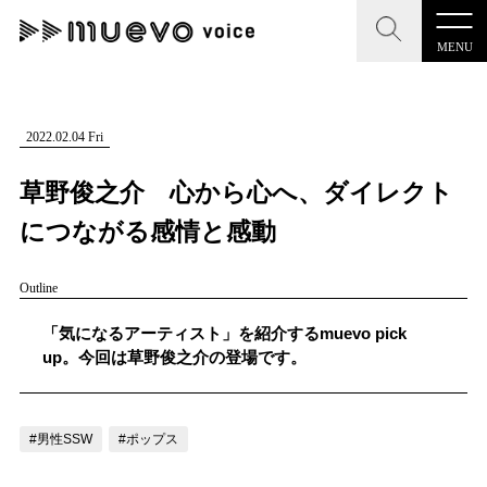
MENU
CLOSE
CLOSE
muevo media
記事を検索する
2022.02.04 Fri
"読者の声を形にする”音楽特化メディア
草野俊之介 心から心へ、ダイレクト
につながる感情と感動
Outline
MENU
人気ワード
記事一覧
「気になるアーティスト」を紹介するmuevo pick
#男性SSW
#ポップス
#女性SSW
#ロック
up。今回は草野俊之介の登場です。
プレスリリース一覧
#男性シンガー
#HR/HM
#女性シンガー
会社概要
#ヒップホップ
#男性シンガーグループ
#R&B/ソウル
#男性SSW
#ポップス
お問い合わせ