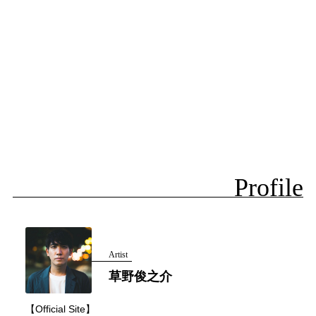
Profile
Artist
草野俊之介
【Official Site】