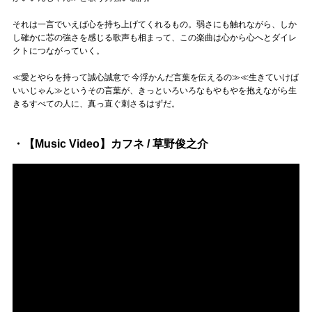
それは一言でいえば心を持ち上げてくれるもの。弱さにも触れながら、しか
し確かに芯の強さを感じる歌声も相まって、この楽曲は心から心へとダイレ
クトにつながっていく。
≪愛とやらを持って誠心誠意で 今浮かんだ言葉を伝えるの≫≪生きていけば
いいじゃん≫というその言葉が、きっといろいろなもやもやを抱えながら生
きるすべての人に、真っ直ぐ刺さるはずだ。
・【Music Video】カフネ / 草野俊之介