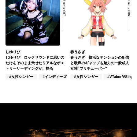
Related Artist 007
Related Artist 008
じゆりぴ
春うさぎ
じゆりぴ ロックサウンドに思いの
春うさぎ 快活なテンションの配信
たけをそのまま乗せたリアルなポエ
と歌声のギャップも魅力の一般成人
トリーリーディングが、抉る
女性“ブリチューバー”
#女性シンガー
#インディーズ
#女性シンガー
#女性アイドル
#VTuber/VSinger