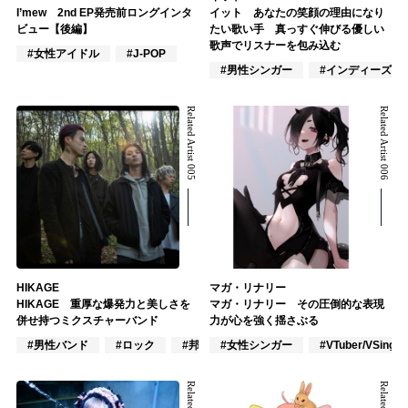
I’mew 2nd EP発売前ロングインタ
イット あなたの笑顔の理由になり
ビュー【後編】
たい歌い手 真っすぐ伸びる優しい
歌声でリスナーを包み込む
#女性アイドル
#J-POP
#男性シンガー
#インディーズ
Related Artist 005
Related Artist 006
HIKAGE
マガ・リナリー
HIKAGE 重厚な爆発力と美しさを
マガ・リナリー その圧倒的な表現
併せ持つミクスチャーバンド
力が心を強く揺さぶる
#男性バンド
#ロック
#邦ロック
#女性シンガー
#VTuber/VSinger